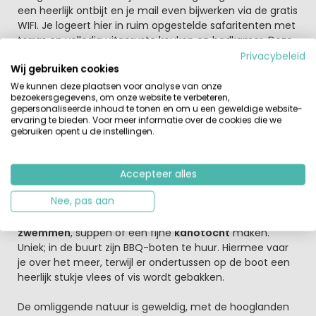
een heerlijk ontbijt en je mail even bijwerken via de gratis
WIFI. Je logeert hier in ruim opgestelde safaritenten met
terras en volledig uitgeruste keuken en badkamer. Deze
tenten zijn geschikt voor 4 tot 5 personen. De
Privacybeleid
Wij gebruiken cookies
safaritenten staan zo opgesteld dat ze een prachtig
uitzicht geven over het meer.
We kunnen deze plaatsen voor analyse van onze
bezoekersgegevens, om onze website te verbeteren,
gepersonaliseerde inhoud te tonen en om u een geweldige website-
Een actieve glampingvakantie midden in de natuur
ervaring te bieden. Voor meer informatie over de cookies die we
van Bosnië-Herzegovina
gebruiken opent u de instellingen.
Goedemorgen! Na een heerlijke nacht op de
comfortabele bedden van jouw safaritent kijk je uit over
het helderblauwe meer en de omliggende ongerepte
Accepteer alles
natuur. De dag kan beginnen. Wat gaat het worden?
Nee, pas aan
Even relaxen aan het water, of ben je wel toe aan een
uitdaging? Op het meer kun je natuurlijk gaan
zwemmen
, suppen of een fijne
kanotocht
maken.
Uniek; in de buurt zijn BBQ-boten te huur. Hiermee vaar
je over het meer, terwijl er ondertussen op de boot een
heerlijk stukje vlees of vis wordt gebakken.
De omliggende natuur is geweldig, met de hooglanden