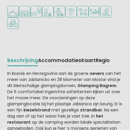
Ligt in de heuvels/bergen
Ligt in een bosrijke omgeving
Ligt bij het water
Aanbevolen voor jonge kinderen
Aanbevolen voor tieners
WiFi beschikbaar
Huisdieren toegestaan
Restaurant of pizzer
Watersportfaci
Fietsverhuur
Beschrijving
Accommodaties
Kaart
Regio
Beschrijving
In Bosnië en Herzegovina aan de groene
oevers
van het
meer van Jablanicko en 38 kilometer van Mostar vind je
dit kleinschalige glampingdomein,
Glamping Bagrem
.
De 6 comfortabel ingerichte safaritenten kijken uit over
het mooie meer. De voorzieningen op deze
glampinglocatie bij het plaatsje Jablanica zijn keurig. Er is
een fijn
kiezelstrand
met gezellige
strandbar
. Na een
dag aan of op het water heb je vast trek. In
het
restaurant
op de camping worden lokale specialiteiten
aangeboden. Ook kun je hier ’s morgens genieten van