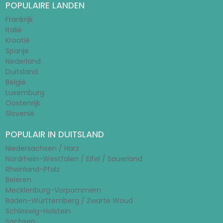
de talrijke "Biergärten" die Beieren rijk is.
POPULAIRE LANDEN
Frankrijk
Als je van bier en bratwurst houdt, dan mag je eigenlijk het
Italië
beroemde
Münchner Oktoberfest
niet missen. Dit begint al
Kroatië
in September, dus het is prima met een najaarsvakantie te
Spanje
combineren.
Nederland
Duitsland
Belangrijke Links
België
Officiële site Beieren
Luxemburg
Oostenrijk
Slovenië
POPULAIR IN DUITSLAND
Niedersachsen / Harz
Nordrhein-Westfalen / Eifel / Sauerland
Rheinland-Pfalz
Beieren
Mecklenburg-Vorpommern
Baden-Württemberg / Zwarte Woud
Schleswig-Holstein
Sachsen