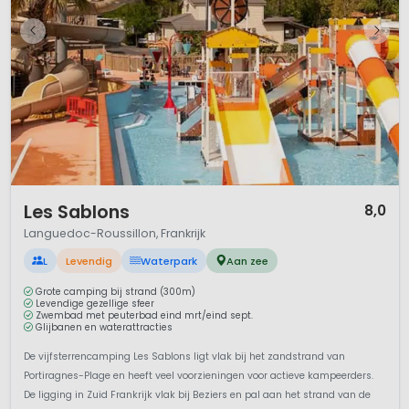
landschap. Door de veelzijdige mix van zee, bergen en
natuur tref je volop helderblauwe meren, lagunes,
moerassen en onderaardse rivieren aan. Hierdoor is de regio
een uitermate geschikte plek voor strand- en
wandelvakanties.
Gunstig klimaat voor de zonaanbidder
Languedoc-Roussillon heeft een mediterraan klimaat met
hete en vooral ook droge zomers. De stad Nîmes wordt
1 / 12
beschouwd als het warmste plekje van Frankrijk. De winter is
Les Sablons
8,0
vaak regenachtig en door de zee kennen de lente en herfst
Languedoc-Roussillon, Frankrijk
een gematigd klimaat.. De zon schijnt er volop: gemiddeld
L
Levendig
Waterpark
Aan zee
zo’n 300 dagen per jaar! Je kunt dus in het voor- en najaar
ook genieten van de zon. 🌞
Grote camping bij strand (300m)
Levendige gezellige sfeer
Zwembad met peuterbad eind mrt/eind sept.
Glijbanen en waterattracties
De vijfsterrencamping Les Sablons ligt vlak bij het zandstrand van
Portiragnes-Plage en heeft veel voorzieningen voor actieve kampeerders.
De ligging in Zuid Frankrijk vlak bij Beziers en pal aan het strand van de