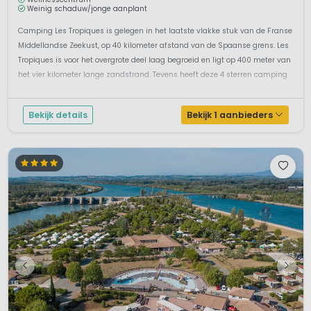
Weinig schaduw/jonge aanplant
Camping Les Tropiques is gelegen in het laatste vlakke stuk van de Franse
Middellandse Zeekust, op 40 kilometer afstand van de Spaanse grens. Les
Tropiques is voor het overgrote deel laag begroeid en ligt op 400 meter van
het vier kilometer lange zandstrand. Tevens heeft deze 4 sterren camping
een waterparadijs met speelruimte voor kinderen en glij...
Bekijk details
Bekijk 1 aanbieders