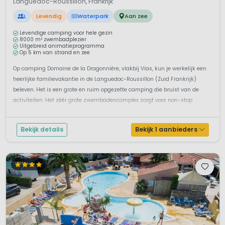
Languedoc-Roussillon, Frankrijk
L
Levendig
Waterpark
Aan zee
Levendige camping voor hele gezin
8000 m² zwembadplezier
Uitgebreid animatieprogramma
Op 5 km van strand en zee
Op camping Domaine de la Dragonnière, vlakbij Vias, kun je werkelijk een
heerlijke familievakantie in de Languedoc-Roussillon (Zuid Frankrijk)
beleven. Het is een grote en ruim opgezette camping die bruist van de
activiteiten. Het zéér grote zwembadencomplex zorgt voor non-stop
waterpret! Deze kindvriendelijke 5-sterrencamping ...
Bekijk details
Bekijk 1 aanbieders