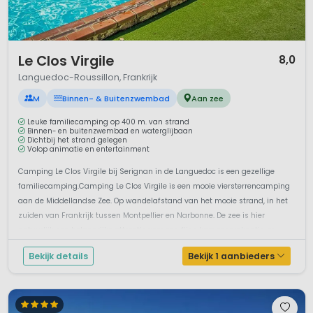
1 / 12
Le Clos Virgile
8,0
Languedoc-Roussillon, Frankrijk
M
Binnen- & Buitenzwembad
Aan zee
Leuke familiecamping op 400 m. van strand
Binnen- en buitenzwembad en waterglijbaan
Dichtbij het strand gelegen
Volop animatie en entertainment
Camping Le Clos Virgile bij Serignan in de Languedoc is een gezellige
familiecamping.Camping Le Clos Virgile is een mooie viersterrencamping
aan de Middellandse Zee. Op wandelafstand van het mooie strand, in het
zuiden van Frankrijk tussen Montpellier en Narbonne. De zee is hier
natuurlijk een belangrijke attractie voor een fijne kampeervakantie, m...
Bekijk details
Bekijk 1 aanbieders