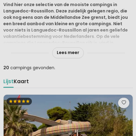
Vind hier onze selectie van de mooiste campings in
Languedoc-Roussillon. Deze zuidelijk gelegen regio, die
ook nog eens aan de Middellandse Zee grenst, biedt jou
een breed aanbod van kleine en grote campings. Niet
voor niets is Languedoc-Roussillon al jaren een geliefde
vakantiebestemming voor Nederlanders. Op de vele
campings die Languedoc-Roussillon rijk is, vind je
bungalowtenten, stacaravans, kampeerplaatsen en
Lees meer
safaritenten. Luxueuze lodgetenten zorgen voor een
heerlijke glampingbeleving! Languedoc-Roussillon heeft
20
campings gevonden.
een mediterraan klimaat met hete en droge zomers.
Lijst
Kaart
Ideale ligging voor jouw droomvakantie
De wijnliefhebber zal zich als een vis in het water voelen.
Languedoc-Roussillon is de grootste wijnstreek van Frankrijk.
De smaakvolle wijnen vinden hun oorsprong in de
verschillende landschappen. In het zuiden strekt de kust zich
240 kilometer uit over de Middellandse Zee, het zuidwesten
is omzoomd door het Centraal Massief en de Pyreneeën. In
het oosten stroomt de Rhône door het gevarieerde