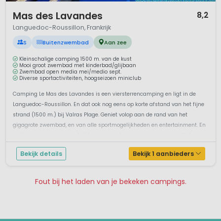
1 / 12
Mas des Lavandes
8,2
Languedoc-Roussillon, Frankrijk
S
Buitenzwembad
Aan zee
Kleinschalige camping 1500 m. van de kust
Mooi groot zwembad met kinderbad/glijbaan
Zwembad open media mei/medio sept.
Diverse sportactiviteiten, hoogseizoen miniclub
Camping Le Mas des Lavandes is een viersterrencamping en ligt in de
Languedoc-Roussillon. En dat ook nog eens op korte afstand van het fijne
strand (1500 m.) bij Valras Plage. Geniet volop aan de rand van het
gigagrote zwembad, en van alle sportmogelijkheden en entertainment. En
sluit vervolgens de avond af bij één van de spectaculaire shows. Valra...
Bekijk details
Bekijk 1 aanbieders
Fout bij het laden van je bekeken campings.
Pagina 1
Pagina 2