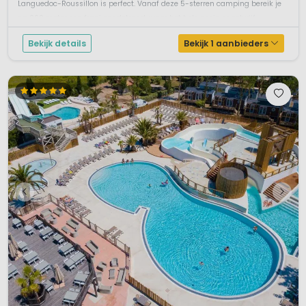
Languedoc-Roussillon is perfect. Vanaf deze 5-sterren camping bereik je
na 200 meter een fraai zandstrand, waar het hele gezin ongetwijf...
Bekijk details
Bekijk 1 aanbieders
Ontdek de pracht en praal van
Languedoc-Roussillon
Tijdens jouw kampeervakantie kun je met een gerust hart op
ontdekkingstocht in Languedoc-Roussillon. Een bezoek aan
Parc Naturel Régional du Haut-Languedoc is absoluut de
moeite waard. Want, waar vind je nou een gigantisch blok
gestold lava (Sidobre) van 10 bij 10 kilometer? Verder geven
de levendige planten kleur aan de regio. Een wandeling door
het natuurschoon is dus ook zeker aan te raden. En voor de
kinderen is een bezoekje aan de vele grotten erg spannend!
Tot slot kun je ook de toeristische stoomtrein pakken die je