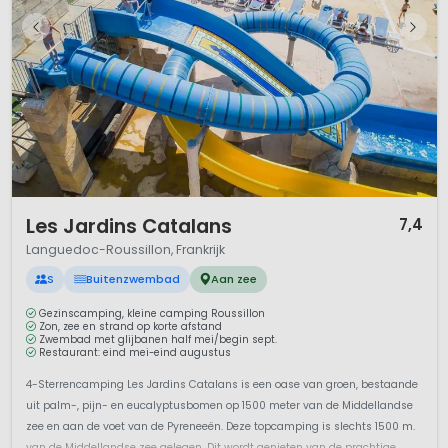
1 / 12
Les Jardins Catalans
7,4
Languedoc-Roussillon, Frankrijk
S
Buitenzwembad
Aan zee
Gezinscamping, kleine camping Roussillon
Zon, zee en strand op korte afstand
Zwembad met glijbanen half mei/begin sept.
Restaurant: eind mei-eind augustus
4-Sterrencamping Les Jardins Catalans is een oase van groen, bestaande
uit palm-, pijn- en eucalyptusbomen op 1500 meter van de Middellandse
zee en aan de voet van de Pyreneeën. Deze topcamping is slechts 1500 m.
van de Middellandse zee gelegen. Dit wordt genieten van de prachtige