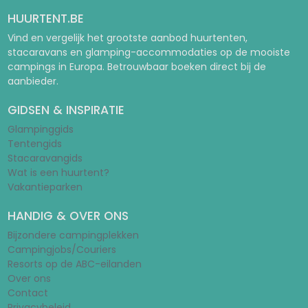
HUURTENT.BE
Vind en vergelijk het grootste aanbod huurtenten,
stacaravans en glamping-accommodaties op de mooiste
campings in Europa. Betrouwbaar boeken direct bij de
aanbieder.
GIDSEN & INSPIRATIE
Glampinggids
Tentengids
Stacaravangids
Wat is een huurtent?
Vakantieparken
HANDIG & OVER ONS
Bijzondere campingplekken
Campingjobs/Couriers
Resorts op de ABC-eilanden
Over ons
Contact
Privacybeleid