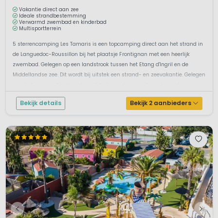
Vakantie direct aan zee
Ideale strandbestemming
Verwarmd zwembad en kinderbad
Multisportterrein
5 sterrencamping Les Tamaris is een topcamping direct aan het strand in
de Languedoc-Roussillon bij het plaatsje Frontignan met een heerlijk
zwembad. Gelegen op een landstrook tussen het Etang d'Ingril en de
Middellandse zee. Dit wordt bij uitstek een strand- en zeevakantie. Gelegen
aan het mooie witte strand wordt het genieten van de watersportmo...
Bekijk details
Bekijk 2 aanbieders