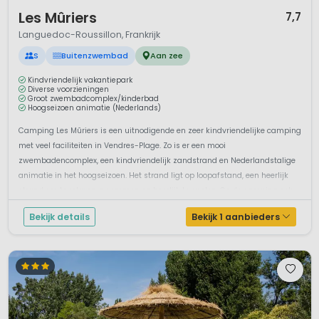
1 / 12
Les Mûriers
7,7
Languedoc-Roussillon, Frankrijk
S
Buitenzwembad
Aan zee
Kindvriendelijk vakantiepark
Diverse voorzieningen
Groot zwembadcomplex/kinderbad
Hoogseizoen animatie (Nederlands)
Camping Les Mûriers is een uitnodigende en zeer kindvriendelijke camping
met veel faciliteiten in Vendres-Plage. Zo is er een mooi
zwembadencomplex, een kindvriendelijk zandstrand en Nederlandstalige
animatie in het hoogseizoen. Het strand ligt op loopafstand, een heerlijk
strand om te relaxen, zwemmen en heerlijk te spelen. Op de camping ook
heerl...
Bekijk details
Bekijk 1 aanbieders