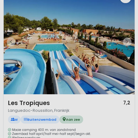
1 / 12
Les Tropiques
7,2
Languedoc-Roussillon, Frankrijk
M
Buitenzwembad
Aan zee
Mooie camping 400 m. van zandstrand
Zwembad half april/half mei-half sept/begin okt.
Wellnesscentrum