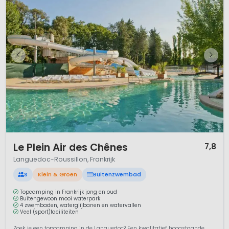
1 / 12
Le Plein Air des Chênes
7,8
Languedoc-Roussillon, Frankrijk
S
Klein & Groen
Buitenzwembad
Topcamping in Frankrijk jong en oud
Buitengewoon mooi waterpark
4 zwembaden, waterglijbanen en watervallen
Veel (sport)faciliteiten
Zoek je een topcamping in de Languedoc? Een kwalitatief hoogstaande