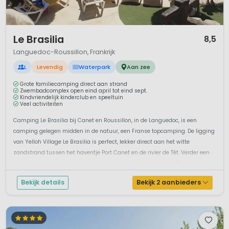
1 / 12
Le Brasilia
8,5
Languedoc-Roussillon, Frankrijk
L
Levendig
Waterpark
Aan zee
Grote familiecamping direct aan strand
Zwembadcomplex open eind april tot eind sept.
Kindvriendelijk kinderclub en speeltuin
Veel activiteiten
Camping Le Brasilia bij Canet en Roussillon, in de Languedoc, is een
camping gelegen midden in de natuur, een Franse topcamping. De ligging
van Yelloh Village Le Brasilia is perfect, lekker direct aan het witte
zandstrand tussen het haventje Port Canet en de rivier de Têt. Verder een
fantastisch waterpark en veel sport- en spelmogelijkheden. Fijne ...
Bekijk details
Bekijk 2 aanbieders