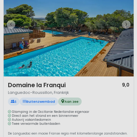
1 / 12
Domaine la Franqui
9,0
Languedoc-Roussillon, Frankrijk
S
Buitenzwembad
Aan zee
Glamping in de Occitanie Nederlandse eigenaar
Direct aan het strand en een binnenmeer
Autovrij vakantiedomein
Twee verwarmde buitenbaden
De Languedoc een mooie Franse regio met kilometerslange zandstranden.