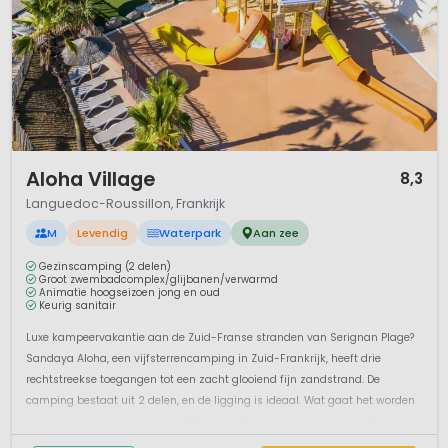
1 / 12
Aloha Village
8,3
Languedoc-Roussillon, Frankrijk
M
Levendig
Waterpark
Aan zee
Gezinscamping (2 delen)
Groot zwembadcomplex/glijbanen/verwarmd
Animatie hoogseizoen jong en oud
Keurig sanitair
Luxe kampeervakantie aan de Zuid-Franse stranden van Serignan Plage?
Sandaya Aloha, een vijfsterrencamping in Zuid-Frankrijk, heeft drie
rechtstreekse toegangen tot een zacht glooiend fijn zandstrand. De
camping bestaat uit 2 delen, en de ligging is ideaal. Wat gaat het worden
naar zee of naar het zwembad? Dat wordt kiezen want het kan allebei. In ...