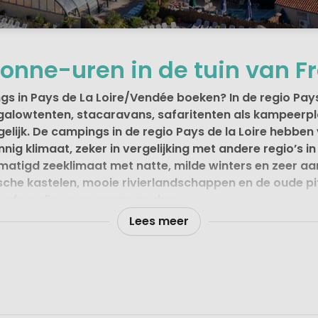
zonne-uren in de tuin van Fr
in Pays de La Loire/Vendée boeken? In de regio Pays d
alowtenten, stacaravans, safaritenten als kampeerpl
lijk. De campings in de regio Pays de la Loire hebben 
nig klimaat, zeker in vergelijking met andere regio’s in
gematigd zeeklimaat met natte, milde winters en zeer 
stische kastelen, mooie rivierlandschappen en de oude 
e sfeer die we zo graag zoeken.
Lees meer
t naar een prachtige strandvakantie is de Vendée de b
n, en heeft brede zandstranden maar ook mooie dennenbos
laatsjes zijn het bezoeken waard. Met andere woorden nie
ampeervakantie op een camping in de regio Pays de la L