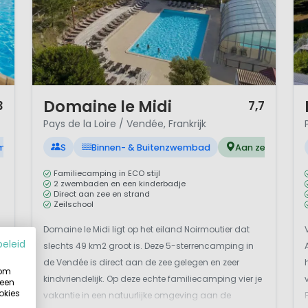
 kun je een reis door de tijd te maken, leuk voor jong en 
1 / 12
1 
Domaine le Midi
3
7,7
Pays de la Loire / Vendée, Frankrijk
embad
S
Binnen- & Buitenzwembad
Aan zee
Familiecamping in ECO stijl
2 zwembaden en een kinderbadje
Direct aan zee en strand
Zeilschool
-
Domaine le Midi ligt op het eiland Noirmoutier dat
beleid
slechts 49 km2 groot is. Deze 5-sterrencamping in
de Vendée is direct aan de zee gelegen en zeer
 om
kindvriendelijk. Op deze echte familiecamping vier je
 een
okies
vakantie in een natuurlijke omgeving aan de