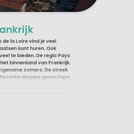
ankrijk
e la Loire vind je veel
aatsen kunt huren. Ook
veel te bieden. De regio Pays
 het binnenland van Frankrijk.
aangename zomers. De streek
pittoreske dorpjes geven Pays
este plek
. Dit departement
sen. Je kunt er heerlijk
mand hoeft zich te vervelen
oire/Vendée.