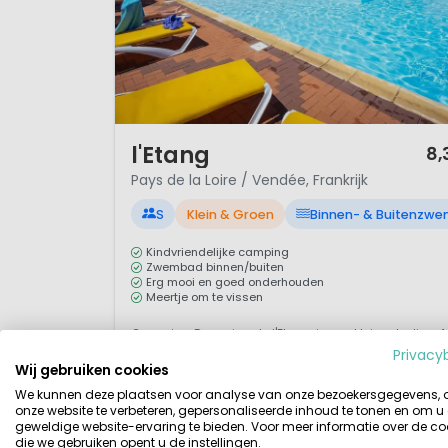
bezoeken waard, in dit pretpark
Belangrijke links
Tourisme Vendée
1 / 12
l'Etang
8,
Pays de la Loire / Vendée, Frankrijk
S
Klein & Groen
Binnen- & Buitenzw
Kindvriendelijke camping
Zwembad binnen/buiten
Erg mooi en goed onderhouden
Meertje om te vissen
Camping Domaine de l'Etang is een kleinschalige 4
Privacy
sterrencamping gelegen tussen de stad Angers en
Wij gebruiken cookies
Saumur ( Pays de Loire/ Vendee). Deze camping is
We kunnen deze plaatsen voor analyse van onze bezoekersgegevens,
gelegen rond een oude boerderij van het Château
onze website te verbeteren, gepersonaliseerde inhoud te tonen en om u
geweldige website-ervaring te bieden. Voor meer informatie over de co
de Brissac. Het is een ruim opgezette, goed
die we gebruiken opent u de instellingen.