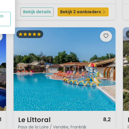
Atlantische kust. Glamping in de duinen op het
e
eiland NoirmoutierDe accommodaties vormen één
Bekijk details
Bekijk 2 aanbieders
geheel met ...
as
1 / 12
1 
Le Littoral
1
8,2
Pays de la Loire / Vendée, Frankrijk