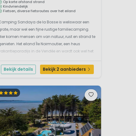
Op korte afstand strand
Kindvriendelijk
Fietsen, diverse fietsroutes over het eiland
Camping Sandaya de la Bosse is weliswaar een
grote, maar wel een fijne rustige familiecamping.
tuigen van de bezetting door
Hier komen mensen om van natuur, rust en strand te
ver het landschap, en soms zijn
genieten. Het eiland Île Noirmoutier, een heus
vakantieparadijs in de Vendée en wordt ook wel het
 van Muscadet. In het
'mimosa-eiland' genoemd. Dit eiland staat bekend
je ook heerlijk kan winkelen.
om de eeuwenoude zoutpannen, de 40 kilometer
aar mensen tijden lang
Bekijk details
Bekijk 2 aanbieders
aan stranden...
e plek. Dit departement ligt
 Je kunt er heerlijk fietsen
 en er zijn
speciale fietsroutes
 van de gekken)
is het