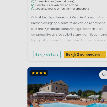
vertoeven dus in Pays de la Loi
2 zwembaden (overdekbaar)
Slechts 12 km van zee en strand
Geschikt voor rust- en ruimteliefhebbers
Wat is er te doe
Ontdek het departement dé Vendée! Camping La
Bretonnière ligt op slechts 12 km van de Atlantische
Zoals eerder genoemd zijn de k
kust met zijn fantastische zonnige stranden. Deze
‘het hof van Frankrijk’ in de 
schaduwrijke en sfeervolle 4 sterren familiecampin
er voor kinderen ook speciale 
ligt bij het plaatsje St.-Julien-des-Landes. Op deze
Aan de zuidkant van het depar
groene camping vind je comfortabele voorzieninge
binnenland van Pays de la Loir
en de camping is zeer...
Op de Loire kun je varen en d
Bekijk details
Bekijk 2 aanbieders
hebben gewoond, en soms zel
Tenslotte
Wanneer je toch op zoek bent
aan de Atlantische Oceaan, en
en de kleine vissersplaatsjes z
waar je tussen het fietsen doo