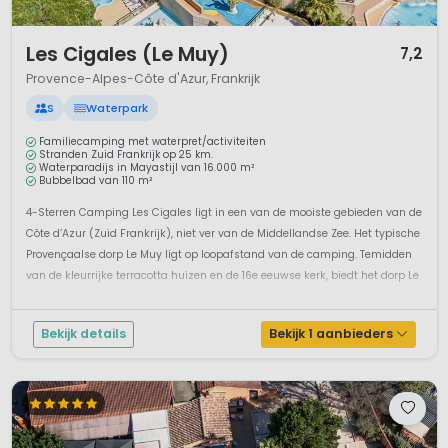
1 / 12
Les Cigales (Le Muy)
7,2
Provence-Alpes-Côte d'Azur, Frankrijk
S
Waterpark
Familiecamping met waterpret/activiteiten
Stranden Zuid Frankrijk op 25 km.
Waterparadijs in Mayastijl van 16.000 m²
Bubbelbad van 110 m²
4-Sterren Camping Les Cigales ligt in een van de mooiste gebieden van de
Côte d’Azur (Zuid Frankrijk), niet ver van de Middellandse Zee. Het typische
Provençaalse dorp Le Muy ligt op loopafstand van de camping. Temidden
van de kleurrijke terracotta huizen en de 16e eeuwse kerk, biedt het dorp Le
Muy een diversiteit aan speciaalzaken en restaurants....
Bekijk details
Bekijk 1 aanbieders