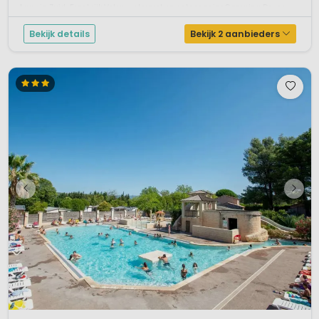
Agay in Zuid-Frankrijk.Volop waterpret en ontspanningCamping Douce
Quiètude i...
Bekijk details
Bekijk 2 aanbieders
1 / 12