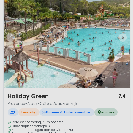
1 / 12
Holiday Green
7,4
Provence-Alpes-Côte d'Azur, Frankrijk
L
Levendig
Binnen- & Buitenzwembad
Aan zee
Terrassencamping, ruim opgezet
Groot tropisch waterpark
Schitterend gelegen aan de Côte d Azur