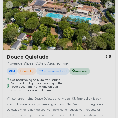
1 / 12
Douce Quietude
7,8
Provence-Alpes-Côte d'Azur, Frankrijk
M
Levendig
Buitenzwembad
Aan zee
Gezinscamping op 5 km. van strand
Zwembad met glijbaan, waterspeeltuin
Hoogseizoen animatie jong en oud
Mooie badplaatsen in de buurt
Vijfsterrencamping Douce Quietude ligt vlakbij St. Raphael en is een
vriendelijke en gastvrije camping aan de Côte d’Azur. Camping Douce
Quietude vind je aan de voet van de groene heuvels van het Esterel
gebergte op een paar kilometer afstand van de befaamde stranden van