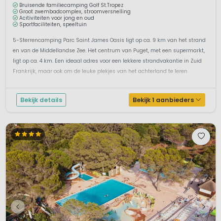
Bruisende familiecamping Golf St.Tropez
Groot zwembadcomplex, stroomversnelling
Acitiviteiten voor jong en oud
Sportfaciliteiten, speeltuin
5-Sterrencamping Parc Saint James Oasis ligt op ca. 9 km van het strand
en van de Middellandse Zee. Het centrum van Puget, met een supermarkt,
ligt op ca. 4 km. Een ideaal adres voor een lekkere strandvakantie in Zuid
Frankrijk, maar ook om de leuke plekjes van het achterland te leren
kennen. Vanuit Puget zit je in een kwartiertje rijden in de leve...
Bekijk details
Bekijk 1 aanbieders