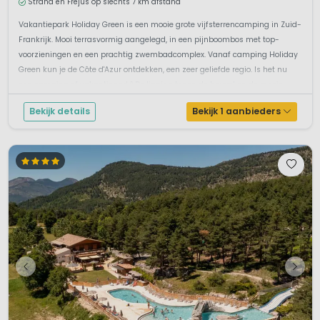
Strand en Fréjus op slechts 7 km afstand
Vakantiepark Holiday Green is een mooie grote vijfsterrencamping in Zuid-
Frankrijk. Mooi terrasvormig aangelegd, in een pijnboombos met top-
voorzieningen en een prachtig zwembadcomplex. Vanaf camping Holiday
Green kun je de Côte d'Azur ontdekken, een zeer geliefde regio. Is het nu
een camping of vakantiepark? De ligging tegen de heuvel en de mooie ...
Bekijk details
Bekijk 1 aanbieders