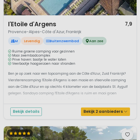
1 / 12
l'Etoile d'Argens
7,9
Provence-Alpes-Côte d'Azur, Frankrijk
M
Levendig
Buitenzwembad
Aan zee
Ruime groene camping voor gezinnen
Mooi zwembadcomplex
Prive haven: bootje te water laten
Veerbootje hoogseizoen naar stranden
Ben je op zoek naar een topcamping aan de Côte d'Azur, Zuid Frankrijk?
Viersterrencamping l'Etoile d'Argens is een mooie en sfeervolle camping
aan de Côte d'Azur en op slechts 4 kilometer van de badplaats St. Aygulf
gelegen. Sandaya camping l'Etoile d'Argens is ruim en mooi groen
aangelegd, met fraaie zwembaden. Ben je graag actief tijd...
Bekijk details
Bekijk 2 aanbieders