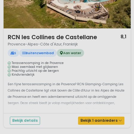
1 / 12
RCN les Collines de Castellane
8,1
Provence-Alpes-Côte d'Azur, Frankrijk
S
Buitenzwembad
Aan water
Terassencamping in de Provence
Mooi zwembad met glijbanen
Prachtig uitzicht op de bergen
Kindvriendelijk
Een fijne terrassencamping in de Provence? RCN Glamping-Camping Les
Collines de Castellane ligt vlak boven de Côte d'Azur in les Alpes de Haute
de Provence en heeft een adembenemend uitzicht op de omliggende
bergen. Deze streek biedt je volop mogelijkheden voor ontdekkingen,
avontuur en verbazing over zoveel natuurschoon.Wordt het een actieve...
Bekijk details
Bekijk 1 aanbieders