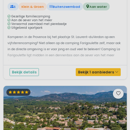
S
Klein & Groen
Buitenzwembad
Aan water
Gezellige familiecamping
Aan de oever van het meer
Verwarmd zwembad met pierebadje
Uitgebreid sportpark
Kamperen in de Provence bij het plaatsje St. Laurent-duVerdon op een
vijfsterrencamping? Niet alleen op de camping Farigoulette zelf, maar ook
in de directe omgeving is er voor jong en oud veel te beleven! Camping La
Farigoulette ligt midden in een dennenbos aan de oever van het meer
Saint-Laurent du Verdon. Ligging op ca. 1 km afstand van het cent...
Bekijk details
Bekijk 1 aanbieders