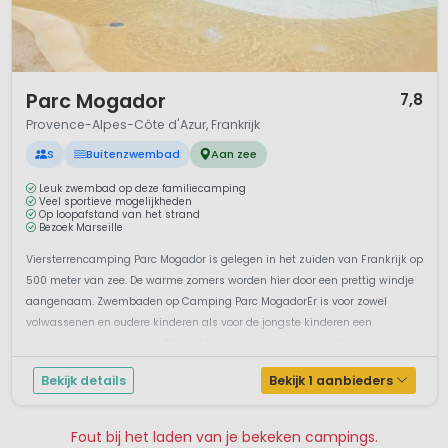
1 / 12
Parc Mogador
7,8
Provence-Alpes-Côte d'Azur, Frankrijk
S
Buitenzwembad
Aan zee
Leuk zwembad op deze familiecamping
Veel sportieve mogelijkheden
Op loopafstand van het strand
Bezoek Marseille
Viersterrencamping Parc Mogador is gelegen in het zuiden van Frankrijk op
500 meter van zee. De warme zomers worden hier door een prettig windje
aangenaam. Zwembaden op Camping Parc MogadorEr is voor zowel
volwassenen en oudere kinderen als voor de jongste kinderen een
verwarmd bad aanwezig. Bij het kleuterbad is een leuke glijbaan
aanwezig voor ve...
Bekijk details
Bekijk 1 aanbieders
Fout bij het laden van je bekeken campings.