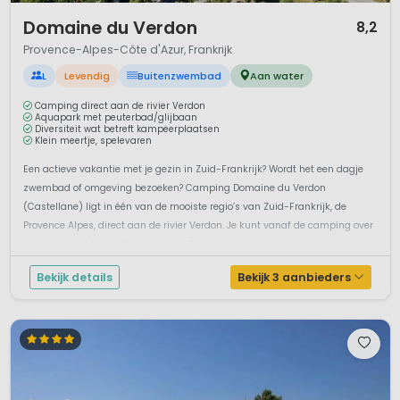
1 / 10
zijn befaamd omdat er zoveel zonuren zijn (2500-2800
Domaine du Verdon
8,2
zonuren per jaar) en relatief weinig regen. De strakblauwe
Provence-Alpes-Côte d'Azur, Frankrijk
lucht, goede temperatuur en mooie stranden zijn dus ideaal
voor de vakantie.
L
Levendig
Buitenzwembad
Aan water
Camping direct aan de rivier Verdon
Omgeving
Aquapark met peuterbad/glijbaan
Diversiteit wat betreft kampeerplaatsen
Klein meertje, spelevaren
Maar naast de zon/zee/strand vakantie heeft Provence-
Alpes ook de actieve vakantieganger veel te bieden. Zo
Een actieve vakantie met je gezin in Zuid-Frankrijk? Wordt het een dagje
bevindt zich in de regio de spectaculaire
Grand Canyon du
zwembad of omgeving bezoeken? Camping Domaine du Verdon
Verdon
, een prachtige kloof waar je kan wandelen en
(Castellane) ligt in één van de mooiste regio’s van Zuid-Frankrijk, de
genieten van het indrukwekkende uitzicht.
Provence Alpes, direct aan de rivier Verdon. Je kunt vanaf de camping over
een mooi pad naar het mooie dorp Castellane wandelen. J...
Van Gogh en de Mont Ventoux
Bekijk details
Bekijk 3 aanbieders
Ook voor de cultuurliefhebber heeft de Provence-Alpes veel
te bieden. Veel kunstenaars en schilders hebben hun
inspiratie hier opgedaan. Zo maakte onze Nederlandse
schilder
Vincent van Gogh
veel van zijn schilderijen in
Arles
.
Een stad die echt de moeite waard is om te bezoeken, ook
als je niet voor Van Gogh gaat.