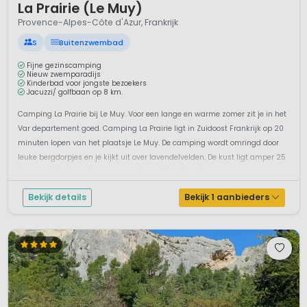
La Prairie (Le Muy)
Provence-Alpes-Côte d'Azur, Frankrijk
S
Buitenzwembad
Fijne gezinscamping
Nieuw zwemparadijs
Kinderbad voor jongste bezoekers
Jacuzzi/ golfbaan op 8 km.
Camping La Prairie bij Le Muy. Voor een lange en warme zomer zit je in het
Var departement goed. Camping La Prairie ligt in Zuidoost Frankrijk op 20
minuten lopen van het plaatsje Le Muy. De camping wordt omringd door
leuke bergdorpjes en je kijkt uit over lavendelvelden. De kust ligt amper 25
km. verwijderd van de camping, dus ook de strand- en ze...
Bekijk details
Bekijk 1 aanbieders