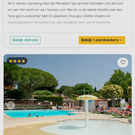
De 5 sterren camping Mas de Pierredon ligt op drie kilometer van de kust
en van het centrum van Sanary-sur-Mer en is de ideale locatie voor een
fijne gezinsvakantie! Met 121 plaatsen (huisjes, Gitôtel chalets en
staanplaatsen) verspreid over een landelijk park van 4 hectaren,
verwelkomt deze camping haar gasten. De plaatsen zijn allen van elkaar
ge...
Bekijk details
Bekijk 1 aanbieders