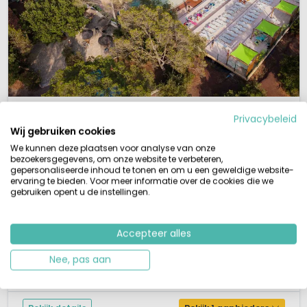
1 / 12
La Pierre Verte
7,8
Privacybeleid
Wij gebruiken cookies
Provence-Alpes-Côte d'Azur, Frankrijk
We kunnen deze plaatsen voor analyse van onze
M
Levendig
Waterpark
Aan zee
bezoekersgegevens, om onze website te verbeteren,
gepersonaliseerde inhoud te tonen en om u een geweldige website-
Familiecamping op glooiende terrein
ervaring te bieden. Voor meer informatie over de cookies die we
Zwembad met kinderbad
gebruiken opent u de instellingen.
Uitgebreide kinderanimatie
Strand en zee op 8 km
Camping La Pierre Verte ligt in het glooiende landschap van de Provence,
Accepteer alles
bij Fréjus aan de Cote d’Azur. Dit is Zuid Frankrijk op zijn best. Een 4-
sterrencamping die gezellig en bruisend is. Een familiecamping met zo
Nee, pas aan
enorm veel verschillende en leuke activiteiten dat je het campingterrein
nauwelijks af gaat! Zo is er een campingwinkel m...