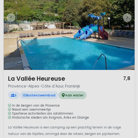
1 / 12
La Vallée Heureuse
7,8
Provence-Alpes-Côte d'Azur, Frankrijk
S
Buitenzwembad
Aan water
In de bergen van de Provence
Naast een zwemmeertje
Sportieve activiteiten als rotsklimmen
Historische steden als Avignon, Arles en Orange
La Vallée Heureuse is een camping op een prachtig terrein in de ruige
natuur van de Alpilles, omringd door de rotsen, bergen en pijnbomen.