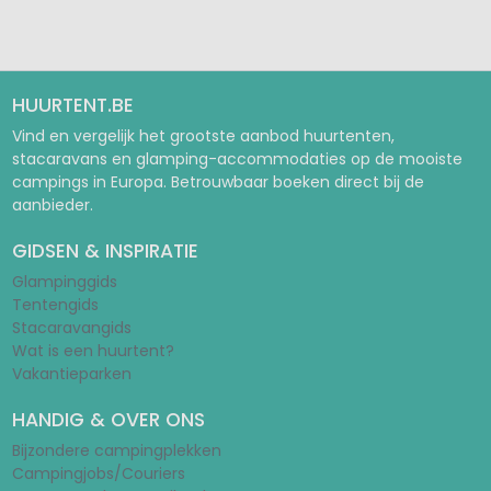
Pagina 1
Pagina 2
HUURTENT.BE
Vind en vergelijk het grootste aanbod huurtenten,
stacaravans en glamping-accommodaties op de mooiste
campings in Europa. Betrouwbaar boeken direct bij de
aanbieder.
GIDSEN & INSPIRATIE
Glampinggids
Tentengids
Stacaravangids
Wat is een huurtent?
Vakantieparken
HANDIG & OVER ONS
Bijzondere campingplekken
Campingjobs/Couriers