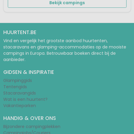
Bekijk campings
HUURTENT.BE
Vind en vergelijk het grootste aanbod huurtenten,
stacaravans en glamping-accommodaties op de mooiste
campings in Europa. Betrouwbaar boeken direct bij de
aanbieder.
GIDSEN & INSPIRATIE
Glampinggids
Tentengids
Stacaravangids
Wat is een huurtent?
Vakantieparken
HANDIG & OVER ONS
Bijzondere campingplekken
Campingjobs/Couriers