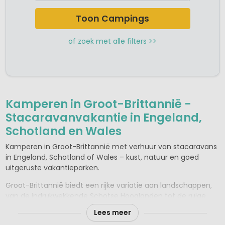
Camping Zuid Engeland
Camping Zuid West Engeland
Toon Campings
of zoek met alle filters >>
Kamperen in Groot-Brittannië -
Stacaravanvakantie in Engeland,
Schotland en Wales
Kamperen in Groot-Brittannië met verhuur van stacaravans
in Engeland, Schotland of Wales – kust, natuur en goed
uitgeruste vakantieparken.
Groot-Brittannië biedt een rijke variatie aan landschappen,
van de indrukwekkende Schotse Hooglanden tot de ruige
kust van Wales en het glooiende landschap van Zuid-
Lees meer
Engeland. Voor een comfortabele kampeervakantie zijn