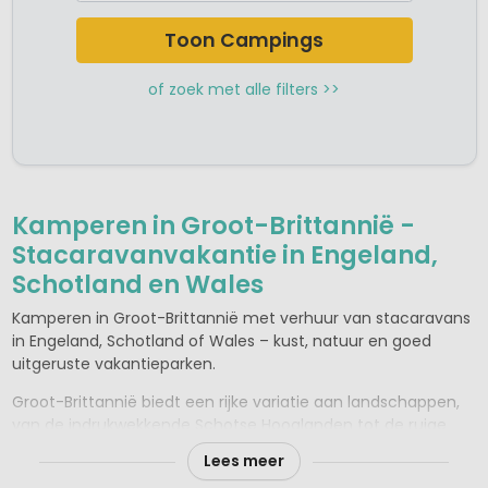
Camping Zuid Engeland
Camping Zuid West Engeland
Toon Campings
of zoek met alle filters >>
Kamperen in Groot-Brittannië -
Stacaravanvakantie in Engeland,
Schotland en Wales
Kamperen in Groot-Brittannië met verhuur van stacaravans
in Engeland, Schotland of Wales – kust, natuur en goed
uitgeruste vakantieparken.
Groot-Brittannië biedt een rijke variatie aan landschappen,
van de indrukwekkende Schotse Hooglanden tot de ruige
kust van Wales en het glooiende landschap van Zuid-
Lees meer
Engeland. Voor een comfortabele kampeervakantie zijn