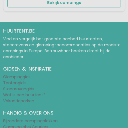
Bekijk campings
HUURTENT.BE
Vind en vergelijk het grootste aanbod huurtenten,
stacaravans en glamping-accommodaties op de mooiste
campings in Europa. Betrouwbaar boeken direct bij de
aanbieder.
GIDSEN & INSPIRATIE
Glampinggids
Tentengids
Stacaravangids
Wat is een huurtent?
Vakantieparken
HANDIG & OVER ONS
Bijzondere campingplekken
Campingjobs/Couriers