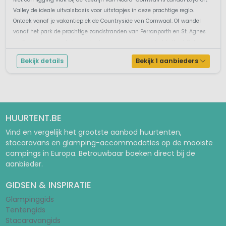
Valley de ideale uitvalsbasis voor uitstapjes in deze prachtige regio.
Ontdek vanaf je vakantieplek de Countryside van Cornwaal. Of wandel
vanaf het park de prachtige zandstranden van Perranporth en St. Agnes
op. En daarna even helemaal ontspannen in je eigen bubbelbad. Gele...
Bekijk details
Bekijk 1 aanbieders
HUURTENT.BE
Vind en vergelijk het grootste aanbod huurtenten,
stacaravans en glamping-accommodaties op de mooiste
campings in Europa. Betrouwbaar boeken direct bij de
aanbieder.
GIDSEN & INSPIRATIE
Glampinggids
Tentengids
Stacaravangids