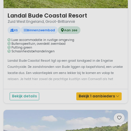
1 / 12
Landal Bude Coastal Resort
Zuid West Engeland, Groot-Brittannië
XS
Binnenzwembad
Aan zee
Luxe accommodatie in rustige omgeving
Buitenspeeltuin, overdekt zwembad
Putting green
Schoonheidsbehandelingen
Landal Bude Coastal Resort ligt op een groot landgoed in de Engelse
Countryside. De zandstranden van Bude liggen op loopafstand, een unieke
locatie dus. Een vakantieplek om eens lekker bij te komen en volop te
relaxen. Je hebt hier zowel de prachtige kustlijn van Cornwall als het
geweldige landschap van Devon, dus alles voor een veelzijdige vakanti...
Bekijk details
Bekijk 1 aanbieders