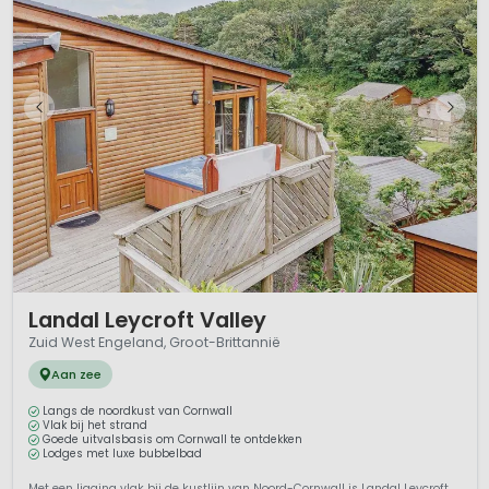
1 / 5
Landal Leycroft Valley
Zuid West Engeland, Groot-Brittannië
Aan zee
Langs de noordkust van Cornwall
Vlak bij het strand
Goede uitvalsbasis om Cornwall te ontdekken
Lodges met luxe bubbelbad
Met een ligging vlak bij de kustlijn van Noord-Cornwall is Landal Leycroft