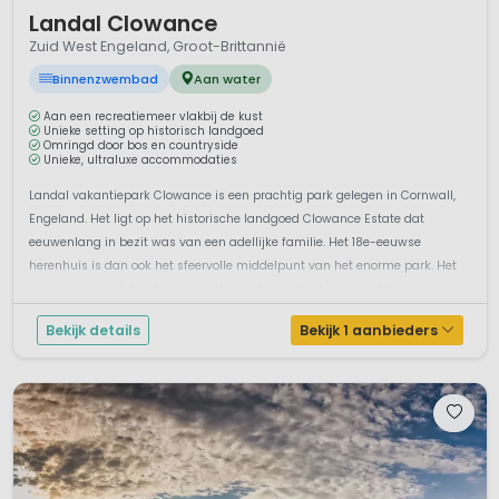
1 / 11
Landal Clowance
Zuid West Engeland, Groot-Brittannië
Binnenzwembad
Aan water
Aan een recreatiemeer vlakbij de kust
Unieke setting op historisch landgoed
Omringd door bos en countryside
Unieke, ultraluxe accommodaties
Landal vakantiepark Clowance is een prachtig park gelegen in Cornwall,
Engeland. Het ligt op het historische landgoed Clowance Estate dat
eeuwenlang in bezit was van een adellijke familie. Het 18e-eeuwse
herenhuis is dan ook het sfeervolle middelpunt van het enorme park. Het
park is omringd door bossen met aan de ene kant een prachtig
recreatiemeer...
Bekijk details
Bekijk 1 aanbieders