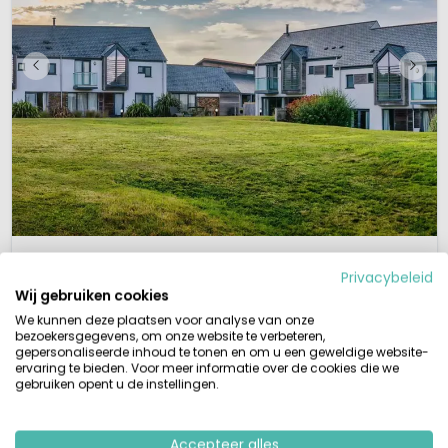
1 / 11
Landal Whalesborough Resort & Spa
Privacybeleid
Zuid West Engeland, Groot-Brittannië
Wij gebruiken cookies
Zen & Rust
Binnen- & Buitenzwembad
Aan zee
We kunnen deze plaatsen voor analyse van onze
bezoekersgegevens, om onze website te verbeteren,
Landelijk gelegen
gepersonaliseerde inhoud te tonen en om u een geweldige website-
Dicht bij het strand
ervaring te bieden. Voor meer informatie over de cookies die we
Spa faciliteit met zwembaden
gebruiken opent u de instellingen.
Huisdiervriendelijke accommodaties
Vakantie vieren in het hart van CornwallWelkom bij Landal Whalesborough
– dé plek waar groene heuvels, zeezicht en Engelse charme samenkomen.
Accepteer alles