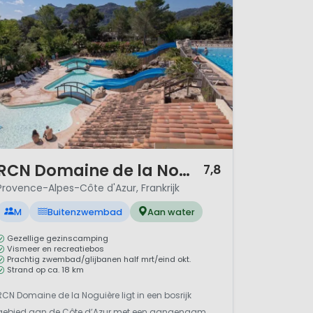
 van Frankrijk en bestaat uit
’Azur), Bouches-du-Rhône,
zur en Provence-Alpes.
Klik
 het mooie weer, de prachtige
/ 12
RCN Domaine de la Noguière
7,8
gen specialiteit.
Provence-Alpes-Côte d'Azur, Frankrijk
inter en lange wandeltochten
M
Buitenzwembad
Aan water
 zal voelen. Bekend om de
r ook, waar je de
Gezellige gezinscamping
Vismeer en recreatiebos
d Avignon hier ook gesitueerd;
Prachtig zwembad/glijbanen half mrt/eind okt.
Strand op ca. 18 km
bij iedereen natuurlijk bekend
RCN Domaine de la Noguière ligt in een bosrijk
gebied aan de Côte d’Azur met een aangenaam