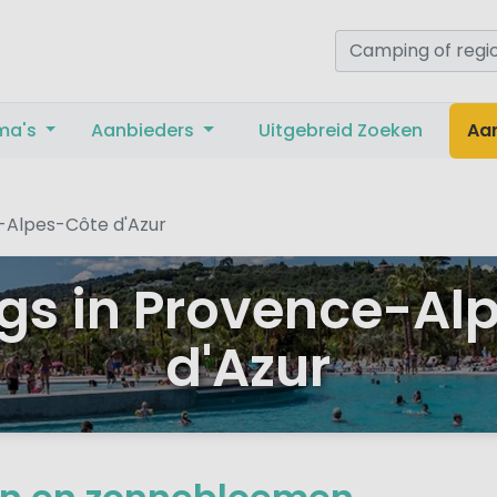
ma's
Aanbieders
Uitgebreid Zoeken
Aa
-Alpes-Côte d'Azur
s in Provence-Al
d'Azur