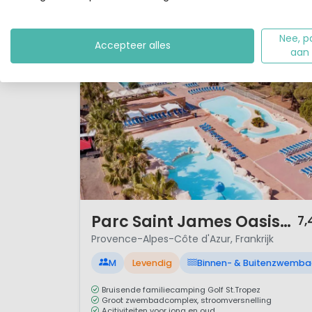
Wikipedia over de Prov
Nee, p
Accepteer alles
aan
1 / 12
Parc Saint James Oasis Village
7,
Provence-Alpes-Côte d'Azur, Frankrijk
M
Levendig
Binnen- & Buitenzwemb
Bruisende familiecamping Golf St.Tropez
Groot zwembadcomplex, stroomversnelling
Acitiviteiten voor jong en oud