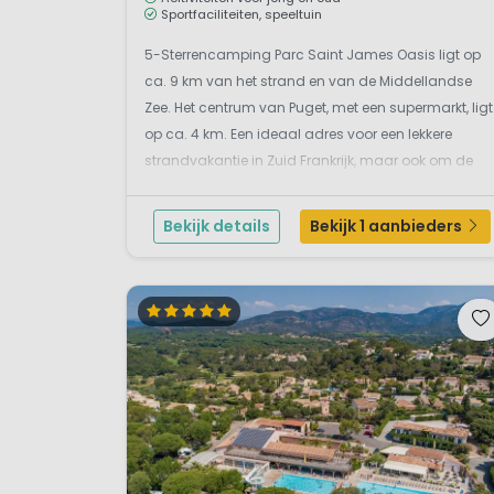
Sportfaciliteiten, speeltuin
5-Sterrencamping Parc Saint James Oasis ligt op
ca. 9 km van het strand en van de Middellandse
Zee. Het centrum van Puget, met een supermarkt, ligt
op ca. 4 km. Een ideaal adres voor een lekkere
strandvakantie in Zuid Frankrijk, maar ook om de
leuke plekjes van het achterland te leren kennen.
Vanuit Puget zit je in een kwartiertje rijden in de leve...
Bekijk details
Bekijk 1 aanbieders