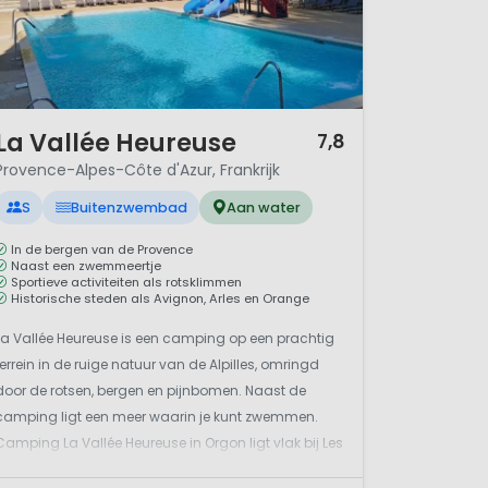
/ 12
La Vallée Heureuse
7,8
Provence-Alpes-Côte d'Azur, Frankrijk
S
Buitenzwembad
Aan water
In de bergen van de Provence
Naast een zwemmeertje
Sportieve activiteiten als rotsklimmen
Historische steden als Avignon, Arles en Orange
La Vallée Heureuse is een camping op een prachtig
terrein in de ruige natuur van de Alpilles, omringd
door de rotsen, bergen en pijnbomen. Naast de
camping ligt een meer waarin je kunt zwemmen.
Camping La Vallée Heureuse in Orgon ligt vlak bij Les
Baux de Provence, wijngaarden en talloze