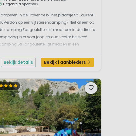
Uitgebreid sportpark
Kamperen in de Provence bij het plaatsje St. Laurent-
duVerdon op een vijfsterrencamping? Niet alleen op
de camping Farigoulette zelf, maar ook in de directe
omgeving is er voor jong en oud veel te beleven!
Camping La Farigoulette ligt midden in een
dennenbos aan de oever van het meer Saint-
Laurent du Verdon. Ligging op ca. 1 km afstand van
Bekijk details
Bekijk 1 aanbieders
het cent...