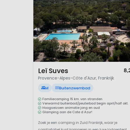
Ligging
Officieel heet de regio “Prove
de departementen Alpes-de-H
Var en Vaucluse. Op Huurtent
hier
voor meer informatie over
Provence-Alpes is altijd al ee
1 / 12
Leï Suves
8,
kusten en het bourgondisch im
Provence-Alpes-Côte d'Azur, Frankrijk
Zo is Hautes-Alpes bekend om h
M
Buitenzwembad
maken in de zomer. Vaucluse i
truffels, meloenen en druiven
Familiecamping 15 km. van stranden
Verwarmd buitenbad/peuterbad begin april/half okt.
allermooiste wijngaarden kunt 
Hoogseizoen animatie jong en oud
Glamping aan de Cote d Azur!
een oude vestingstad met het P
door het kinderlied
Sur le pon
Zoek je een camping in Zuid Frankrijk, waar je
comfortabel kunt kamperen in een luxe lodgentent,