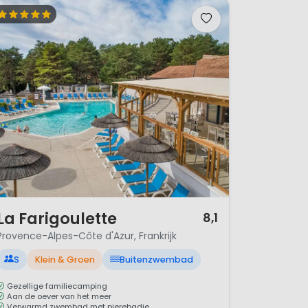
/ 12
La Farigoulette
8,1
Provence-Alpes-Côte d'Azur, Frankrijk
S
Klein & Groen
Buitenzwembad
Gezellige familiecamping
Aan de oever van het meer
Verwarmd zwembad met pierebadje