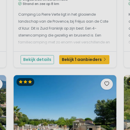
Strand en zee op 8 km
Camping La Pierre Verte ligt in het glooiende
landschap van de Provence, bij Fréjus aan de Cote
d’Azur. Dit is Zuid Frankrijk op zijn best. Een 4-
sterrencamping die gezellig en bruisend is. Een
familiecamping met zo enorm veel verschillende en
leuke activiteiten dat je het campingterrein
nauwelijks af gaat! Zo is er een campingwinkel m...
Bekijk details
Bekijk 1 aanbieders