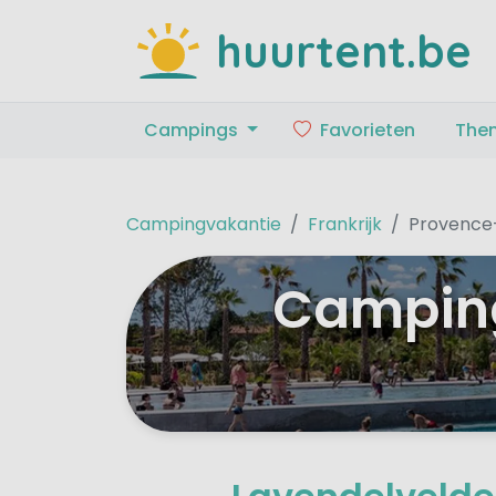
huurtent.be
Campings
Favorieten
The
Campingvakantie
Frankrijk
Provence
Camping