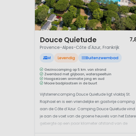
1 / 12
Douce Quietude
7,
Provence-Alpes-Côte d'Azur, Frankrijk
M
Levendig
Buitenzwembad
Gezinscamping op 5 km. van strand
Zwembad met glijbaan, waterspeeltuin
Hoogseizoen animatie jong en oud
Mooie badplaatsen in de buurt
Vijfsterrencamping Douce Quietude ligt vlakbij St.
Raphael en is een vriendelijke en gastvrije camping
aan de Côte d’Azur. Camping Douce Quietude vind
je aan de voet van de groene heuvels van het Estere
gebergte op een paar kilometer afstand van de
befaamde stranden van Agay in Zuid-