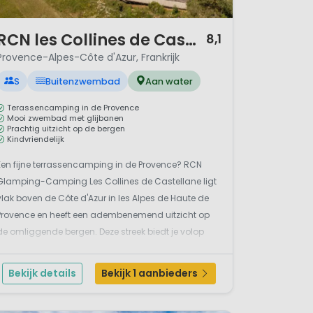
 berg bekend van de Tour de
/ 12
ite van
de kale berg
.
RCN les Collines de Castellane
8,1
Provence-Alpes-Côte d'Azur, Frankrijk
eelding. Maar er zijn ook
S
Buitenzwembad
Aan water
gen en hydrospeed. Kun je niet
ontdekken, de
Route Napoléon
Terassencamping in de Provence
apte van het eiland Elba.
Mooi zwembad met glijbanen
Prachtig uitzicht op de bergen
Kindvriendelijk
 er prachtig weer en omdat
Een fijne terrassencamping in de Provence? RCN
wees niet bang dat je plat
Glamping-Camping Les Collines de Castellane ligt
og niet ontdekt zijn door het
vlak boven de Côte d'Azur in les Alpes de Haute de
Provence en heeft een adembenemend uitzicht op
de omliggende bergen. Deze streek biedt je volop
mogelijkheden voor ontdekkingen, avontuur en
verbazing over zoveel natuurschoon.Wordt het een
Bekijk details
Bekijk 1 aanbieders
actieve...