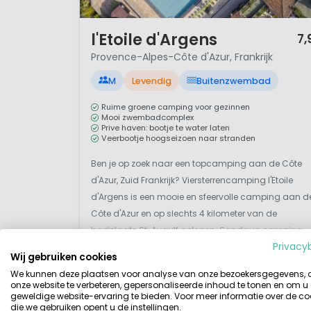
En natuurlijk is de
Mont Vento
1 / 12
France. Als je deze berg zelf 
l'Etoile d'Argens
7,
Provence-Alpes-Côte d'Azur, Frankrijk
Voor kinderen is er ook veel t
M
Levendig
Buitenzwembad
voldoende mogelijkheden om st
kiezen tussen de verschillend
Ruime groene camping voor gezinnen
afleggen met de auto. Dit is d
Mooi zwembadcomplex
Prive haven: bootje te water laten
Veerbootje hoogseizoen naar stranden
Provence-Alpes is in ieder gev
Ben je op zoek naar een topcamping aan de Côte
deze regio al zolang bezocht wo
d'Azur, Zuid Frankrijk? Viersterrencamping l'Etoile
gelopen wordt door andere toe
d'Argens is een mooie en sfeervolle camping aan d
massatoerisme.
Côte d'Azur en op slechts 4 kilometer van de
badplaats St. Aygulf gelegen. Sandaya camping
Belangrijke Link
Privacy
l'Etoile d'Argens is ruim en mooi groen aangelegd,
Wij gebruiken cookies
met fraaie zwembaden. Ben je graag actief tijd...
Bekijk details
Bekijk 2 aanbieders
We kunnen deze plaatsen voor analyse van onze bezoekersgegevens,
onze website te verbeteren, gepersonaliseerde inhoud te tonen en om u
Wikipedia over de hele 
geweldige website-ervaring te bieden. Voor meer informatie over de co
die we gebruiken opent u de instellingen.