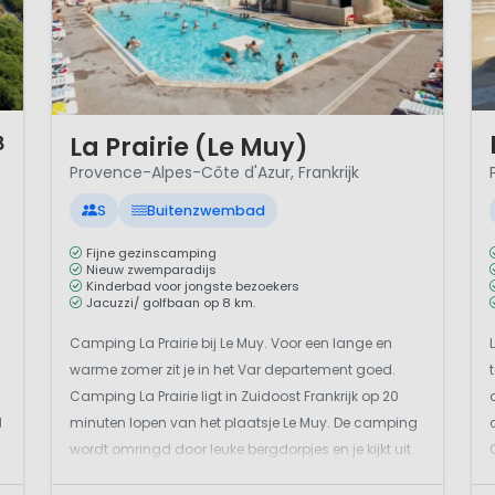
1 
1 / 12
La Prairie (Le Muy)
8
Provence-Alpes-Côte d'Azur, Frankrijk
S
Buitenzwembad
Fijne gezinscamping
Nieuw zwemparadijs
Kinderbad voor jongste bezoekers
Jacuzzi/ golfbaan op 8 km.
Camping La Prairie bij Le Muy. Voor een lange en
warme zomer zit je in het Var departement goed.
Camping La Prairie ligt in Zuidoost Frankrijk op 20
l
minuten lopen van het plaatsje Le Muy. De camping
wordt omringd door leuke bergdorpjes en je kijkt uit
over lavendelvelden. De kust ligt amper 25 km.