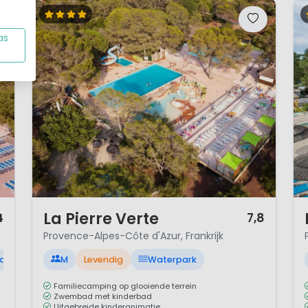
ence
as
1 / 12
1 
La Pierre Verte
4
7,8
Provence-Alpes-Côte d'Azur, Frankrijk
ad
M
Levendig
Waterpark
Familiecamping op glooiende terrein
Zwembad met kinderbad
Uitgebreide kinderanimatie