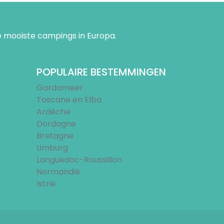
 mooiste campings in Europa.
POPULAIRE BESTEMMINGEN
Gardameer
Toscane en Elba
Ardèche
Dordogne
Bretagne
Limburg
Languedoc-Roussillon
Normandië
Istrië