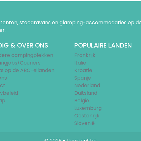
uurtenten, stacaravans en glamping-accommodaties op de
er.
IG & OVER ONS
POPULAIRE LANDEN
ndere campingplekken
Frankrijk
ngjobs/Couriers
Italië
ts op de ABC-eilanden
Kroatië
ons
Spanje
ct
Nederland
ybeleid
Duitsland
ap
België
Luxemburg
Oostenrijk
Slovenië
© 2026 - Huurtent.be