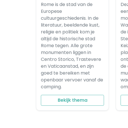
Rome is de stad van de
Dez
Europese
een
cultuurgeschiedenis. In de
mo
literatuur, beeldende kust,
Wat
religie en politiek kom je
de
altijd de historische stad
St
Rome tegen. Alle grote
Kei
monumenten liggen in
pla
Centro Storico, Trastevere
ont
en Vaticaanstad, en zijn
de
goed te bereiken met
muz
openbaar vervoer vanaf de
wa
camping.
om 
Bekijk thema