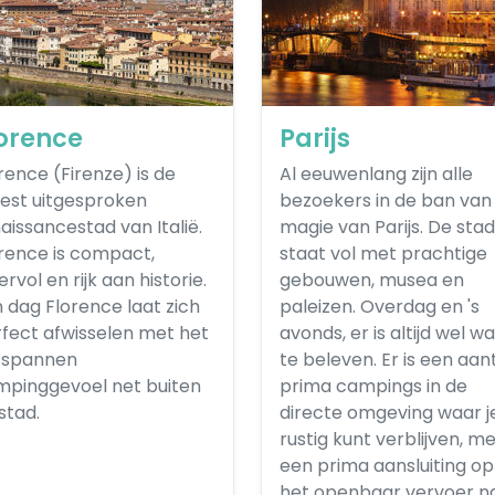
orence
Parijs
rence (Firenze) is de
Al eeuwenlang zijn alle
est uitgesproken
bezoekers in de ban van
aissancestad van Italië.
magie van Parijs. De stad
rence is compact,
staat vol met prachtige
ervol en rijk aan historie.
gebouwen, musea en
 dag Florence laat zich
paleizen. Overdag en 's
fect afwisselen met het
avonds, er is altijd wel wa
tspannen
te beleven. Er is een aan
pinggevoel net buiten
prima campings in de
stad.
directe omgeving waar j
rustig kunt verblijven, m
een prima aansluiting op
het openbaar vervoer n