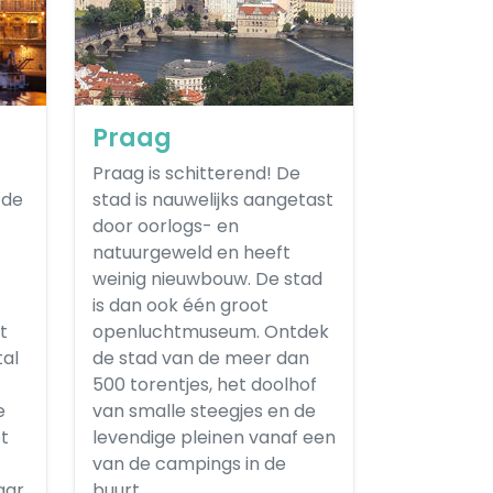
Praag
Praag is schitterend! De
 de
stad is nauwelijks aangetast
door oorlogs- en
natuurgeweld en heeft
weinig nieuwbouw. De stad
is dan ook één groot
t
openluchtmuseum. Ontdek
tal
de stad van de meer dan
500 torentjes, het doolhof
e
van smalle steegjes en de
et
levendige pleinen vanaf een
van de campings in de
aar
buurt.