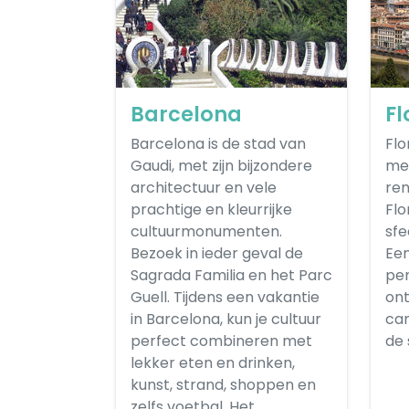
Barcelona
Fl
Barcelona is de stad van
Flo
Gaudi, met zijn bijzondere
me
architectuur en vele
ren
prachtige en kleurrijke
Flo
cultuurmonumenten.
sfe
Bezoek in ieder geval de
Een
Sagrada Familia en het Parc
per
Guell. Tijdens een vakantie
on
in Barcelona, kun je cultuur
cam
perfect combineren met
de 
lekker eten en drinken,
kunst, strand, shoppen en
zelfs voetbal. Het