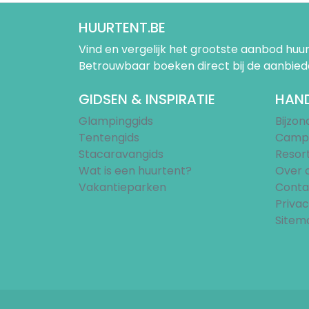
HUURTENT.BE
Vind en vergelijk het grootste aanbod h
Betrouwbaar boeken direct bij de aanbied
GIDSEN & INSPIRATIE
HAND
Glampinggids
Bijzo
Tentengids
Campi
Stacaravangids
Resor
Wat is een huurtent?
Over 
Vakantieparken
Conta
Privac
Sitem