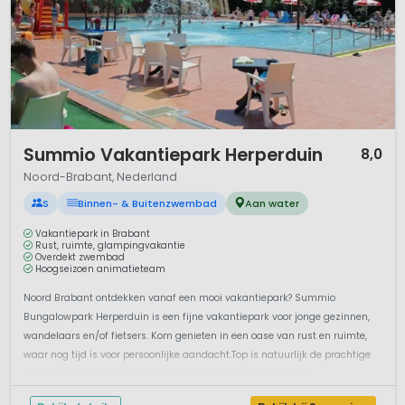
1 / 12
Summio Vakantiepark Herperduin
8,0
Noord-Brabant, Nederland
S
Binnen- & Buitenzwembad
Aan water
Vakantiepark in Brabant
Rust, ruimte, glampingvakantie
Overdekt zwembad
Hoogseizoen animatieteam
Noord Brabant ontdekken vanaf een mooi vakantiepark? Summio
Bungalowpark Herperduin is een fijne vakantiepark voor jonge gezinnen,
wandelaars en/of fietsers. Kom genieten in een oase van rust en ruimte,
waar nog tijd is voor persoonlijke aandacht.Top is natuurlijk de prachtige
ligging in een landschap van allure “De Maashorst” vlakbij H...