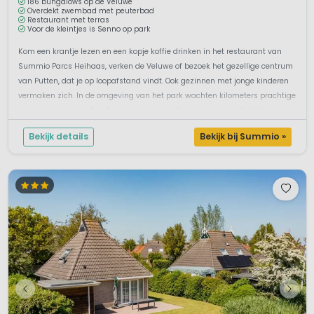
186 bungalows op de Veluwe
Overdekt zwembad met peuterbad
Restaurant met terras
Voor de kleintjes is Senno op park
Kom een krantje lezen en een kopje koffie drinken in het restaurant van
Summio Parcs Heihaas, verken de Veluwe of bezoek het gezellige centrum
van Putten, dat je op loopafstand vindt. Ook gezinnen met jonge kinderen
vermaken zich. In de omgeving van het park wachten kilometers prachtige
natuur op haar gasten. Samen een wandeling maken over de Veluw...
Bekijk details
Bekijk bij Summio »