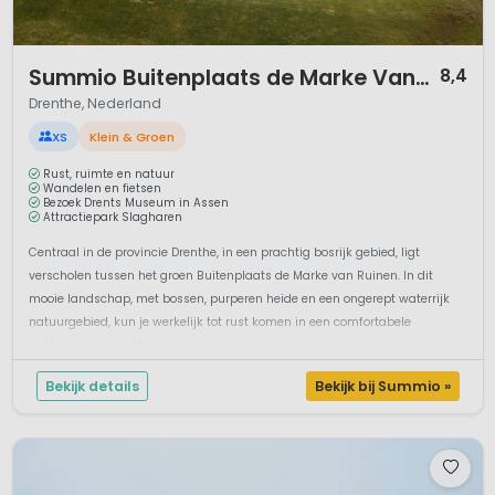
1 / 12
Summio Buitenplaats de Marke Van Ruinen
8,4
Drenthe, Nederland
XS
Klein & Groen
Rust, ruimte en natuur
Wandelen en fietsen
Bezoek Drents Museum in Assen
Attractiepark Slagharen
Centraal in de provincie Drenthe, in een prachtig bosrijk gebied, ligt
verscholen tussen het groen Buitenplaats de Marke van Ruinen. In dit
mooie landschap, met bossen, purperen heide en een ongerept waterrijk
natuurgebied, kun je werkelijk tot rust komen in een comfortabele
vakantiewoning. Wil je graag meer van de omgeving zien dan kun je in
Drent...
Bekijk details
Bekijk bij Summio »