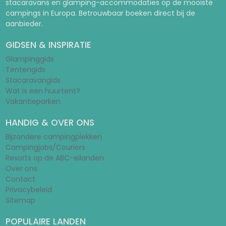
stacaravans en glamping-accommodaties op de mooiste
campings in Europa. Betrouwbaar boeken direct bij de
aanbieder.
GIDSEN & INSPIRATIE
Glampinggids
Tentengids
Stacaravangids
Wat is een huurtent?
Vakantieparken
HANDIG & OVER ONS
Bijzondere campingplekken
Campingjobs/Couriers
Resorts op de ABC-eilanden
Over ons
Contact
Privacybeleid
Sitemap
POPULAIRE LANDEN