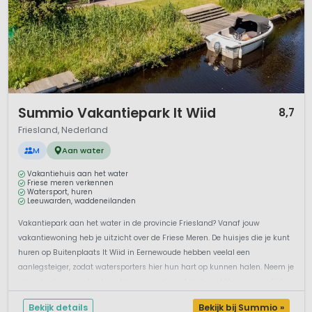
1 / 12
Summio Vakantiepark It Wiid
8,7
Friesland, Nederland
M
Aan water
Vakantiehuis aan het water
Friese meren verkennen
Watersport, huren
Leeuwarden, waddeneilanden
Vakantiepark aan het water in de provincie Friesland? Vanaf jouw
vakantiewoning heb je uitzicht over de Friese Meren. De huisjes die je kunt
huren op Buitenplaats It Wiid in Eernewoude hebben veelal een
aanlegsteiger, zodat watersporters hier hun hart op kunnen halen. Neem je
eigen boot mee en leg hem bij jouw woning of in de jachthaven van dit he...
Bekijk details
Bekijk bij Summio »