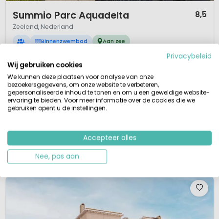
1 / 12
Summio Parc Aquadelta
8,5
Zeeland, Nederland
L
Binnenzwembad
Aan zee
Privacybeleid
Vakantiepark met luxe vakantiehuizen
Wij gebruiken cookies
Direct aan Grevelingenmeer
Uniek voor watersporters
We kunnen deze plaatsen voor analyse van onze
Zwembad binnen met glijbaan
bezoekersgegevens, om onze website te verbeteren,
gepersonaliseerde inhoud te tonen en om u een geweldige website-
Dit schitterende vakantiecomplex is gelegen bij het vissersdorpje Bruinisse,
ervaring te bieden. Voor meer informatie over de cookies die we
direct aan het bekende en bij watersporters zeer geliefde Grevelingenmeer,
gebruiken opent u de instellingen.
op het schiereiland Schouwen-Duiveland. Op het vakantiepark vind je
volop voorzieningen voor een fijne vakantie aan zee.Een vakantie aan het
GrevelingenmeerSummio Parc Aquadelta is een uniek vakanti...
Accepteer alles
Bekijk details
Bekijk bij Summio »
Nee, pas aan