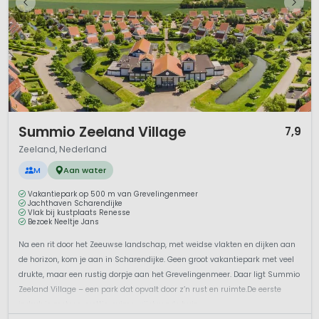
1 / 12
Summio Zeeland Village
7,9
Zeeland, Nederland
M
Aan water
Vakantiepark op 500 m van Grevelingenmeer
Jachthaven Scharendijke
Vlak bij kustplaats Renesse
Bezoek Neeltje Jans
Na een rit door het Zeeuwse landschap, met weidse vlakten en dijken aan
de horizon, kom je aan in Scharendijke. Geen groot vakantiepark met veel
drukte, maar een rustig dorpje aan het Grevelingenmeer. Daar ligt Summio
Zeeland Village – een park dat opvalt door z’n rust en ruimte.De eerste
indruk is meteen prettig: ruime vrijstaande huiz...