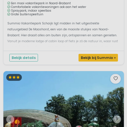
Een mooi vakantiepark in Noord-Brabant
Comfortabele vakantiewoningen ook aan het water
Spraypark, indoor speelbos
Grote buitenspeeltuin
Summio Vakantiepark Schaijk ligt midden in het uitgestrekte
natuurgebied De Maashorst, een van de mooiste stukjes van Noord-
Brabant. Hier draait alles om buiten zijn, ontspannen en samen genieten.
Vanuit je moderne lodge of cabin loop of fiets je zó de natuur in, waar rust
en ruimte de boventoon voeren. Ideaal voor gezinnen en natuurliefhebb...
Bekijk details
Bekijk bij Summio »