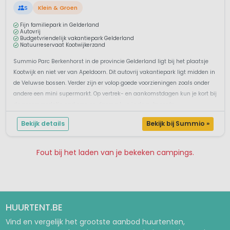
S
Klein & Groen
Fijn familiepark in Gelderland
Autovrij
Budgetvriendelijk vakantiepark Gelderland
Natuurreservaat Kootwijkerzand
Summio Parc Berkenhorst in de provincie Gelderland ligt bij het plaatsje
Kootwijk en niet ver van Apeldoorn. Dit autovrij vakantiepark ligt midden in
de Veluwse bossen. Verder zijn er volop goede voorzieningen zoals onder
andere een mini supermarkt. Op vertrek- en aankomstdagen kun je kort bij
de accommodatie parkeren en daarna kun je de auto centr...
Bekijk details
Bekijk bij Summio »
Fout bij het laden van je bekeken campings.
Pagina 1
Pagina 2
HUURTENT.BE
Vind en vergelijk het grootste aanbod huurtenten,