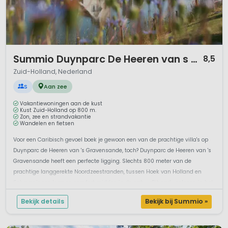
1 / 12
Summio Duynparc De Heeren van s Gravensande
8,5
Zuid-Holland, Nederland
S
Aan zee
Vakantiewoningen aan de kust
Kust Zuid-Holland op 800 m.
Zon, zee en strandvakantie
Wandelen en fietsen
Voor een Caribisch gevoel boek je gewoon een van de prachtige villa's op
Duynparc de Heeren van 's Gravensande, toch? Duynparc de Heeren van 's
Gravensande heeft een perfecte ligging. Slechts 800 meter van de
prachtige langgerekte Noordzeestranden, tussen Hoek van Holland en
Scheveningen.Luxe en comfort midden in de natuurDit park, gelegen in het
W...
Bekijk details
Bekijk bij Summio »