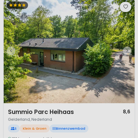
1 / 12
Summio Parc Heihaas
8,6
Gelderland, Nederland
S
Klein & Groen
Binnenzwembad