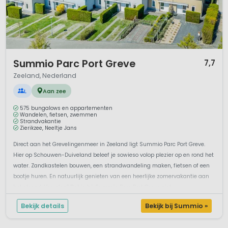
1 / 12
Summio Parc Port Greve
7,7
Zeeland, Nederland
L
Aan zee
575 bungalows en appartementen
Wandelen, fietsen, zwemmen
Strandvakantie
Zierikzee, Neeltje Jans
Direct aan het Grevelingenmeer in Zeeland ligt Summio Parc Port Greve.
Hier op Schouwen-Duiveland beleef je sowieso volop plezier op en rond het
water. Zandkastelen bouwen, een strandwandeling maken, fietsen of een
bootje huren. En natuurlijk genieten van een heerlijke zomervakantie aan
het strand. Vervelen? Dat is bij Summio Parc Port Greve niet ...
Bekijk details
Bekijk bij Summio »