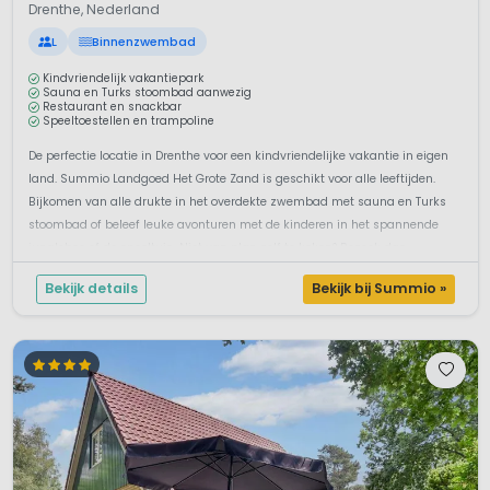
Drenthe, Nederland
L
Binnenzwembad
Kindvriendelijk vakantiepark
Sauna en Turks stoombad aanwezig
Restaurant en snackbar
Speeltoestellen en trampoline
De perfectie locatie in Drenthe voor een kindvriendelijke vakantie in eigen
land. Summio Landgoed Het Grote Zand is geschikt voor alle leeftijden.
Bijkomen van alle drukte in het overdekte zwembad met sauna en Turks
stoombad of beleef leuke avonturen met de kinderen in het spannende
junglebos of de speeltuin. Niet van plan zelf te koken? Bezoek dan...
Bekijk details
Bekijk bij Summio »