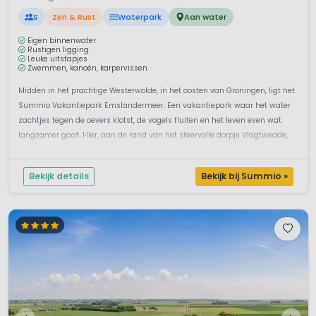
S
Zen & Rust
Waterpark
Aan water
Eigen binnenwater
Rustigen ligging
Leuke uitstapjes
Zwemmen, kanoën, karpervissen
Midden in het prachtige Westerwolde, in het oosten van Groningen, ligt het
Summio Vakantiepark Emslandermeer. Een vakantiepark waar het water
zachtjes tegen de oevers klotst, de vogels fluiten en het leven even wat
langzamer gaat. Hier, aan de rand van het sfeervolle dorpje Vlagtwedde,
geniet je van rust, natuur en flink wat ruimte. Of je nu met z&...
Bekijk details
Bekijk bij Summio »