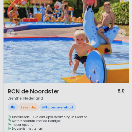
1 / 12
RCN de Noordster
8,0
Drenthe, Nederland
L
Levendig
Buitenzwembad
Kindvriendelijk vakantiepark/camping in Drenthe
Waterspeeltuin voor de kleintjes
Indoor speeltuin
Brasserie met terras