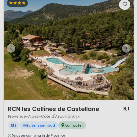
1 / 12
RCN les Collines de Castellane
8,1
Provence-Alpes-Côte d'Azur, Frankrijk
S
Buitenzwembad
Aan water
Terassencamping in de Provence