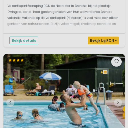
Vakantiepark/camping RCN de Noordster in Drenthe, bij het plaatsje
Dwingelo, laat al haar gasten genieten van hun welverdiende Drentse
vakantie. Vakantie op dit vakantiepark (4 sterren) is veel meer dan alleen
genieten van natuurschoon. Er zijn volop mogelijkheden op recreatief en
sportief bezig te zijn. Kindvriendelijk vakantiepark in DrentheOp RC...
Bekijk details
Bekijk bij RCN »