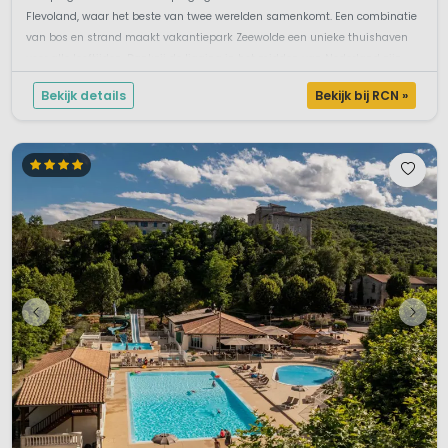
Flevoland, waar het beste van twee werelden samenkomt. Een combinatie
van bos en strand maakt vakantiepark Zeewolde een unieke thuishaven
voor alle leeftijden. Dankzij de ligging in het midden van Nederland zijn
vele uits...
Bekijk details
Bekijk bij RCN »