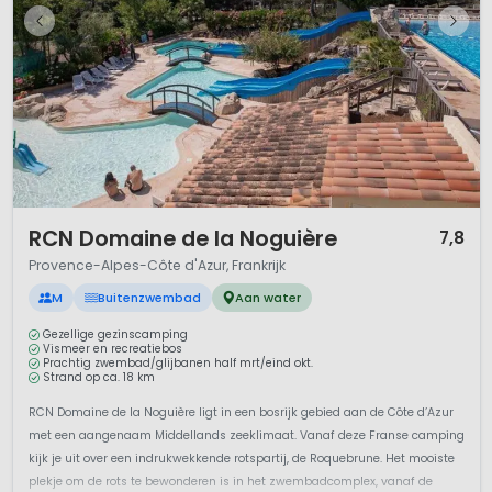
1 / 12
RCN Domaine de la Noguière
7,8
Provence-Alpes-Côte d'Azur, Frankrijk
M
Buitenzwembad
Aan water
Gezellige gezinscamping
Vismeer en recreatiebos
Prachtig zwembad/glijbanen half mrt/eind okt.
Strand op ca. 18 km
RCN Domaine de la Noguière ligt in een bosrijk gebied aan de Côte d’Azur
met een aangenaam Middellands zeeklimaat. Vanaf deze Franse camping
kijk je uit over een indrukwekkende rotspartij, de Roquebrune. Het mooiste
plekje om de rots te bewonderen is in het zwembadcomplex, vanaf de