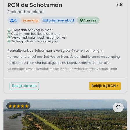
RCN de Schotsman
7,8
Zeeland, Nederland
XL
Levendig
Buitenzwembad
Aan zee
Direct aan het Veerse meer
Op 3 km van het Noordzeestrand
Verwarmd buitenbad met glijbanen
Watersport- en strandcamping
Recreatiepark de Schotsman is een grote 4 sterren camping in
Kamperland direct aan het Veerse Meer. Verder vind je vanaf de camping
op slechts 2 kilometer het uitgestrekte Noordzeestrand. Een unieke
vakantieplek voor liefhebbers van water en watersportactiviteiten. Maar
ook kampeerders die willen genieten van rust en ruimte komen hier aan
hun trekk...
Bekijk details
Bekijk bij RCN »