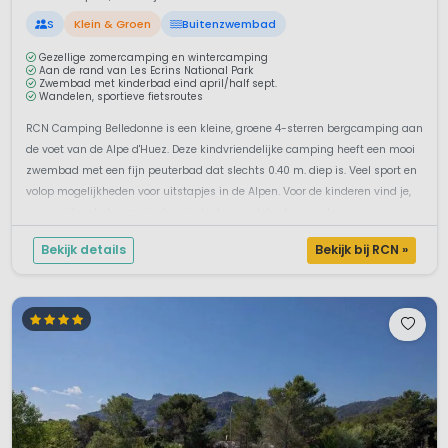
S
Klein & Groen
Buitenzwembad
Gezellige zomercamping en wintercamping
Aan de rand van Les Ecrins National Park
Zwembad met kinderbad eind april/half sept.
Wandelen, sportieve fietsroutes
RCN Camping Belledonne is een kleine, groene 4-sterren bergcamping aan
de voet van de Alpe d'Huez. Deze kindvriendelijke camping heeft een mooi
zwembad met een fijn peuterbad dat slechts 0.40 m. diep is. Veel sport en
volop mogelijkheden voor uitstapjes in de Alpen. Voor de kinderen vind je,
verspreid op het campingterrein, leuke speelplaatsen met ...
Bekijk details
Bekijk bij RCN »