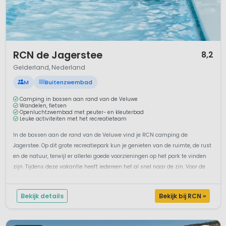
1 / 12
RCN de Jagerstee
8,2
Gelderland, Nederland
M
Buitenzwembad
Camping in bossen aan rand van de Veluwe
Wandelen, fietsen
Openluchtzwembad met peuter- en kleuterbad
Leuke activiteiten met het recreatieteam
In de bossen aan de rand van de Veluwe vind je RCN camping de
Jagerstee. Op dit grote recreatiepark kun je genieten van de ruimte, de rust
en de natuur, terwijl er allerlei goede voorzieningen op het park te vinden
zijn. Tijdens deze vakantie heeft iedereen het al snel naar de zin. Voor de
kinderen is er een uitgebreid recreatieprogramma en een ver...
Bekijk details
Bekijk bij RCN »