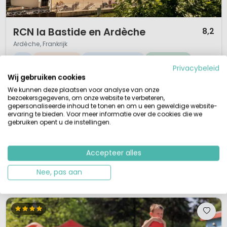
1 / 12
RCN la Bastide en Ardèche
8,2
Ardèche, Frankrijk
S
Klein & Groen
Buitenzwembad
Aan water
Privacybeleid
Wij gebruiken cookies
Fantastische en kindvriendelijke camping
Fijne vriendelijke en gastvrije sfeer
We kunnen deze plaatsen voor analyse van onze
Kano varen op de Ardèche
Op 12 km van Vallon Pont d'Arc
bezoekersgegevens, om onze website te verbeteren,
gepersonaliseerde inhoud te tonen en om u een geweldige website-
RCN Camping La Bastide en Ardèche ligt aan de Ardèche met een eigen
ervaring te bieden. Voor meer informatie over de cookies die we
gebruiken opent u de instellingen.
zandstrand en dichtbij de beroemde natuurlijke boog Pont d’Arc. Deze 4
sterrencamping met zijn vriendelijke sfeer en goede faciliteiten is zeer
geliefd bij gezinnen met kinderen van alle leeftijden. De camping staat in
Accepteer alles
de top 10 van kindvriendelijke campings. He...
Nee, pas aan
Bekijk details
Bekijk bij RCN »