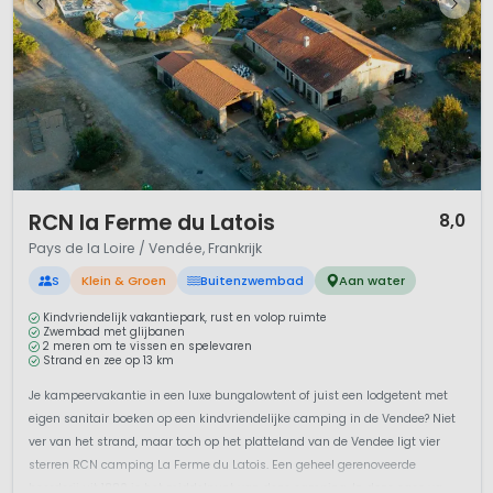
1 / 12
RCN la Ferme du Latois
8,0
Pays de la Loire / Vendée, Frankrijk
S
Klein & Groen
Buitenzwembad
Aan water
Kindvriendelijk vakantiepark, rust en volop ruimte
Zwembad met glijbanen
2 meren om te vissen en spelevaren
Strand en zee op 13 km
Je kampeervakantie in een luxe bungalowtent of juist een lodgetent met
eigen sanitair boeken op een kindvriendelijke camping in de Vendee? Niet
ver van het strand, maar toch op het platteland van de Vendee ligt vier
sterren RCN camping La Ferme du Latois. Een geheel gerenoveerde
boerderij uit 1880 is het middelpunt van deze camping. In deze oase va...