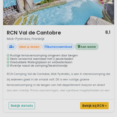
1 / 12
RCN Val de Cantobre
8,1
Midi-Pyrénées, Frankrijk
S
Klein & Groen
Buitenzwembad
Aan water
Rustige terrassencamping omgeven door bergen
Deels verwarmd zwembad met 2 peuterbaden
Driedubbele Waterglijbaan en wildwaterbaan
Riviertje naast de camping/kiezelstrandje
RCN Camping Val de Cantobre, Midi Pyrénéés, is een 4-sterrencamping die
bij iedereen goed in de smaak valt. Dit is een rustige, groene
terrassencamping in de bergen van het departement Aveyron en direct
aan een riviertje. Prima voorzieningen, veel sportieve mogelijkheden en een
prachtig uitzicht.. De camping wordt door Nederlan...
Bekijk details
Bekijk bij RCN »