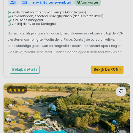
S
Binnen- & Buitenzwembad
Aan water
Beste familiecamping van Europa (Alan Rogers)
4 zwembaden, spectaculaire glijbanen (deels overdekbaar)
Oud Frans landgoed
Vlakbij de rivier de Dordogne
Op het prachtige Franse landgoed, met 18e eeuwse gebouwen, ligt de RCN
viersterrencamping Le Moulin de la Pique. Dankzij de oorspronkelijke,
kasteelachtige gebouwen en magnolia’s ademt het vakantiepark nog een
klassieke, romantische sfeer. Exotisch aangelegde tuinen met beekjes en
een groot meer maken deze camping een unieke vakantiebestemmin...
Bekijk details
Bekijk bij RCN »