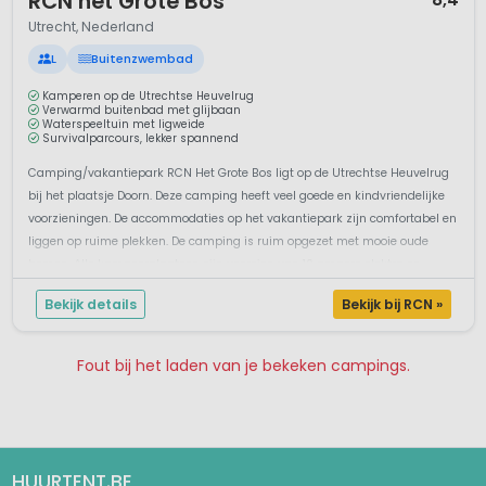
RCN het Grote Bos
Utrecht, Nederland
L
Buitenzwembad
Kamperen op de Utrechtse Heuvelrug
Verwarmd buitenbad met glijbaan
Waterspeeltuin met ligweide
Survivalparcours, lekker spannend
Camping/vakantiepark RCN Het Grote Bos ligt op de Utrechtse Heuvelrug
bij het plaatsje Doorn. Deze camping heeft veel goede en kindvriendelijke
voorzieningen. De accommodaties op het vakantiepark zijn comfortabel en
liggen op ruime plekken. De camping is ruim opgezet met mooie oude
bomen. Alle kampeerplaatsen zijn voorzien van 10 ampere elektra en ...
Bekijk details
Bekijk bij RCN »
Fout bij het laden van je bekeken campings.
Pagina 1
Pagina 2
HUURTENT.BE