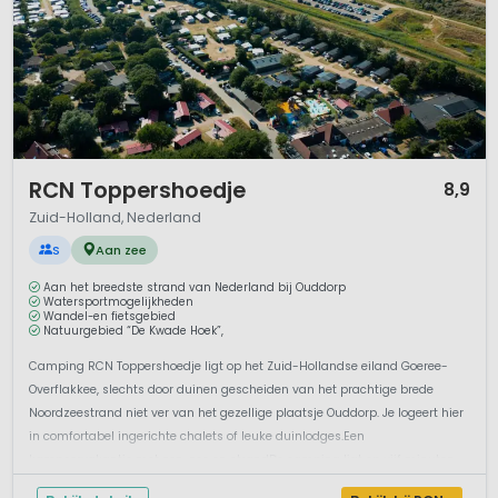
1 / 12
RCN Toppershoedje
8,9
Zuid-Holland, Nederland
S
Aan zee
Aan het breedste strand van Nederland bij Ouddorp
Watersportmogelijkheden
Wandel-en fietsgebied
Natuurgebied “De Kwade Hoek”,
Camping RCN Toppershoedje ligt op het Zuid-Hollandse eiland Goeree-
Overflakkee, slechts door duinen gescheiden van het prachtige brede
Noordzeestrand niet ver van het gezellige plaatsje Ouddorp. Je logeert hier
in comfortabel ingerichte chalets of leuke duinlodges.Een
kampeervakantie met zon, zee en strandDe camping ligt op vijf minuten
loopafstand...