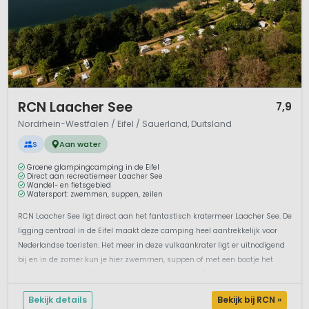
1 / 12
RCN Laacher See
7,9
Nordrhein-Westfalen / Eifel / Sauerland, Duitsland
S
Aan water
Groene glampingcamping in de Eifel
Direct aan recreatiemeer Laacher See
Wandel- en fietsgebied
Watersport: zwemmen, suppen, zeilen
RCN Laacher See ligt direct aan het fantastisch kratermeer Laacher See. De
ligging centraal in de Eifel maakt deze camping heel aantrekkelijk voor
Nederlandse toeristen. Het meer in deze vulkaankrater ligt er uitnodigend
bij en in de zomer kun je hier zwemmen, suppen of met een bootje het
meer te verkennen. (geen motorboten toegestaand). Verder zij...
Bekijk details
Bekijk bij RCN »