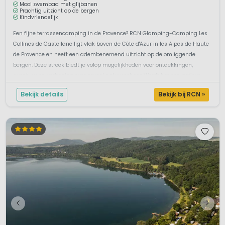
Mooi zwembad met glijbanen
Prachtig uitzicht op de bergen
Kindvriendelijk
Een fijne terrassencamping in de Provence? RCN Glamping-Camping Les
Collines de Castellane ligt vlak boven de Côte d'Azur in les Alpes de Haute
de Provence en heeft een adembenemend uitzicht op de omliggende
bergen. Deze streek biedt je volop mogelijkheden voor ontdekkingen,
avontuur en verbazing over zoveel natuurschoon.Wordt het een actieve...
Bekijk details
Bekijk bij RCN »