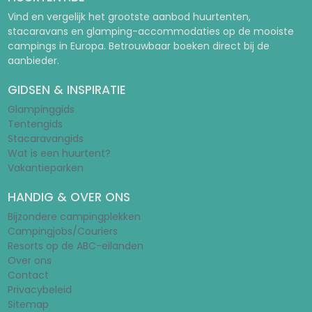
Vind en vergelijk het grootste aanbod huurtenten,
stacaravans en glamping-accommodaties op de mooiste
campings in Europa. Betrouwbaar boeken direct bij de
aanbieder.
GIDSEN & INSPIRATIE
Glampinggids
Tentengids
Stacaravangids
Wat is een huurtent?
Vakantieparken
HANDIG & OVER ONS
Bijzondere campingplekken
Campingjobs/Couriers
Resorts op de ABC-eilanden
Over ons
Contact
Privacybeleid
Sitemap