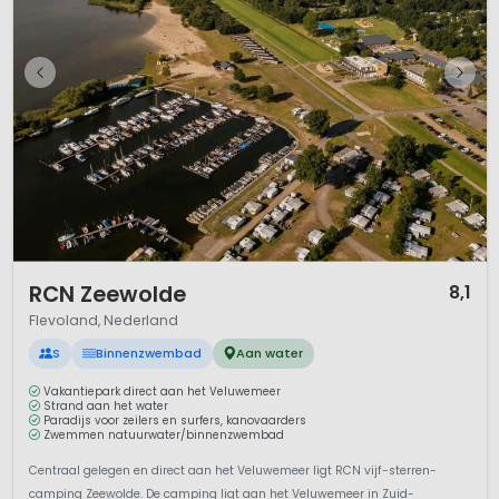
1 / 12
RCN Zeewolde
8,1
Flevoland, Nederland
S
Binnenzwembad
Aan water
Vakantiepark direct aan het Veluwemeer
Strand aan het water
Paradijs voor zeilers en surfers, kanovaarders
Zwemmen natuurwater/binnenzwembad
Centraal gelegen en direct aan het Veluwemeer ligt RCN vijf-sterren-
camping Zeewolde. De camping ligt aan het Veluwemeer in Zuid-