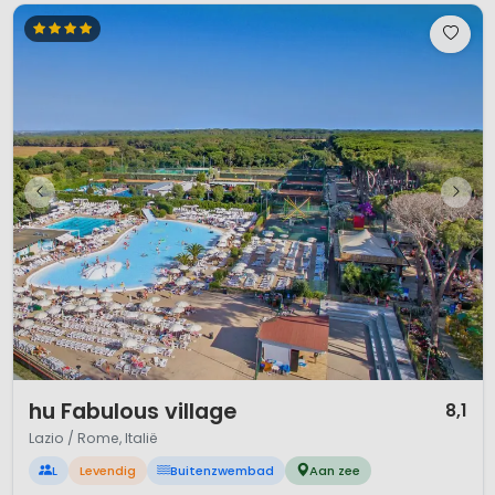
1 / 12
hu Fabulous village
8,1
Lazio / Rome, Italië
L
Levendig
Buitenzwembad
Aan zee