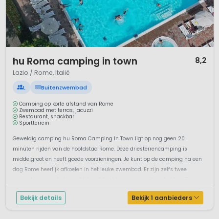
1 / 12
hu Roma camping in town
8,2
Lazio / Rome, Italië
L
Buitenzwembad
Camping op korte afstand van Rome
Zwembad met terras, jacuzzi
Restaurant, snackbar
Sportterrein
Geweldig camping hu Roma Camping In Town ligt op nog geen 20
minuten rijden van de hoofdstad Rome. Deze driesterrencamping is
middelgroot en heeft goede voorzieningen. Je kunt op de camping na een
dag Rome heerlijk afkoelen in het leuke zwembad. Er zijn zelfs twee
jacuzzi's waar je helemaal tot rust kunt komen van alle indrukken. Een
dagje Rome en ...
Bekijk details
Bekijk 1 aanbieders