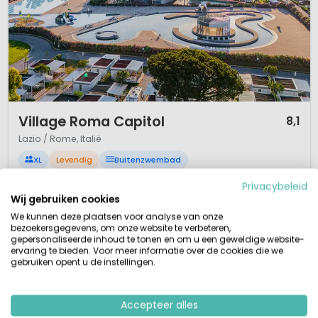
1 / 12
Village Roma Capitol
8,1
Lazio / Rome, Italië
XL
Levendig
Buitenzwembad
Nieuwe camping 60 min. trein centrum Rome
Privacybeleid
Kindvriendelijke camping in Lazio
Wij gebruiken cookies
Badplaats Lido di Ostia
Zwembad, kinderbad
We kunnen deze plaatsen voor analyse van onze
bezoekersgegevens, om onze website te verbeteren,
Een betrekkelijk jonge camping op nog geen 60 minuten met de trein
gepersonaliseerde inhoud te tonen en om u een geweldige website-
verwijderd van de fantastische stad Rome! Viersterrencamping Village
ervaring te bieden. Voor meer informatie over de cookies die we
gebruiken opent u de instellingen.
Roma Capitol is de perfecte uitvalsbasis voor een bezoek aan de Italiaanse
hoofdstad. De camping is kindvriendelijk en gelegen bij de oorspronkelijke
havenstad van Rome, Ostia Antica. De stad heeft een station vanw...
Accepteer alles