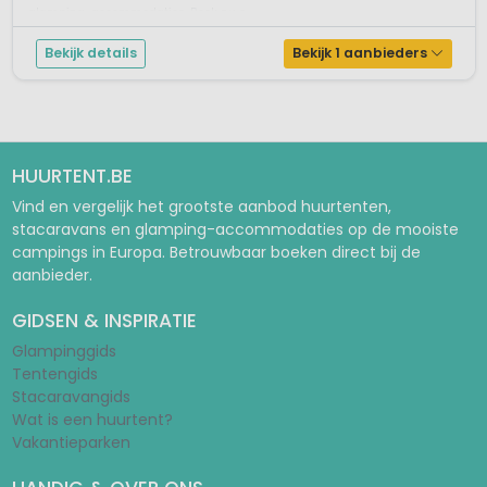
glamping-accommodaties. Boek nu e...
Bekijk details
Bekijk 1 aanbieders
HUURTENT.BE
Vind en vergelijk het grootste aanbod huurtenten,
stacaravans en glamping-accommodaties op de mooiste
campings in Europa. Betrouwbaar boeken direct bij de
aanbieder.
GIDSEN & INSPIRATIE
Glampinggids
Tentengids
Stacaravangids
Wat is een huurtent?
Vakantieparken