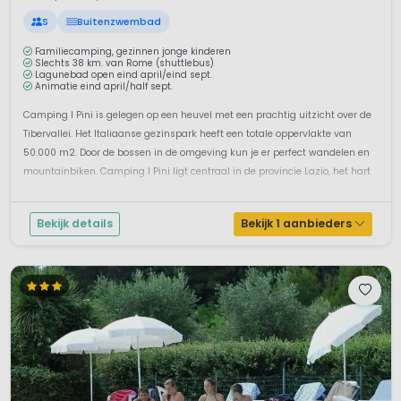
S
Buitenzwembad
Familiecamping, gezinnen jonge kinderen
Slechts 38 km. van Rome (shuttlebus)
Lagunebad open eind april/eind sept.
Animatie eind april/half sept.
Camping I Pini is gelegen op een heuvel met een prachtig uitzicht over de
Tibervallei. Het Italiaanse gezinspark heeft een totale oppervlakte van
50.000 m2. Door de bossen in de omgeving kun je er perfect wandelen en
mountainbiken. Camping I Pini ligt centraal in de provincie Lazio, het hart
van Italië. Wil je de stad Rome een bezoek brengen? ...
Bekijk details
Bekijk 1 aanbieders