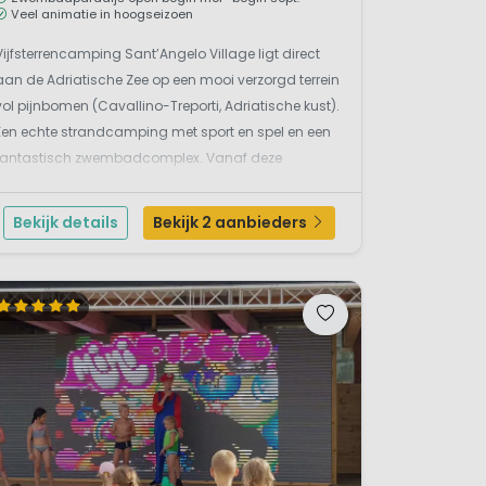
Veel animatie in hoogseizoen
Vijfsterrencamping Sant’Angelo Village ligt direct
aan de Adriatische Zee op een mooi verzorgd terrein
vol pijnbomen (Cavallino-Treporti, Adriatische kust).
Een echte strandcamping met sport en spel en een
fantastisch zwembadcomplex. Vanaf deze
kindvriendelijke camping loop je het langzaam
aflopende schitterende strand op. Omgeven door
Bekijk details
Bekijk 2 aanbieders
water ...