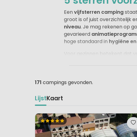
5 sterren voor
Een
vijfsterren camping
staa
groot is of juist overzichtelijk
niveau
. Je mag rekenen op g
gevarieerd
animatieprogra
hoge standaard in
hygiëne en
Voor gezinnen betekent dat v
maken en mee te doen aan leuke
faciliteiten, persoonlijke serv
snackmogelijkheden waar jong
171
campings gevonden.
Of je nu kiest voor een
levend
camping
met een persoonlijke
Lijst
Kaart
je vakantie.