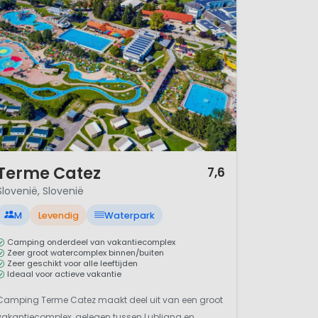
/ 12
Terme Catez
7,6
Slovenië, Slovenië
M
Levendig
Waterpark
Camping onderdeel van vakantiecomplex
Zeer groot watercomplex binnen/buiten
Zeer geschikt voor alle leeftijden
Ideaal voor actieve vakantie
Camping Terme Catez maakt deel uit van een groot
vakantiecomplex, gelegen tussen Lubljana en