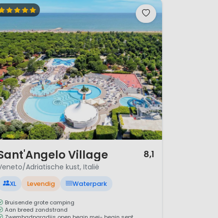
/ 12
Sant'Angelo Village
8,1
Veneto/Adriatische kust, Italië
XL
Levendig
Waterpark
Bruisende grote camping
Aan breed zandstrand
Zwembadparadijs open begin mei- begin sept.