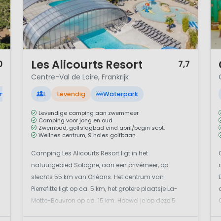
1 / 12
1 
Les Alicourts Resort
0
7,7
Centre-Val de Loire, Frankrijk
embad
L
Levendig
Waterpark
Levendige camping aan zwemmeer
Camping voor jong en oud
Zwembad, golfslagbad eind april/begin sept.
Wellnes centrum, 9 holes golfbaan
Camping Les Alicourts Resort ligt in het
natuurgebied Sologne, aan een privémeer, op
slechts 55 km van Orléans. Het centrum van
Pierrefitte ligt op ca. 5 km, het grotere plaatsje La-
Motte-Beuvron op ca. 15 km. Hoewel je op deze 5
sterren-camping alle winkels aantreft die je nodig