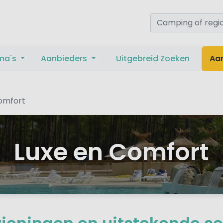
ma's
Aanbieders
Uitgebreid Zoeken
Aa
omfort
Luxe en Comfort