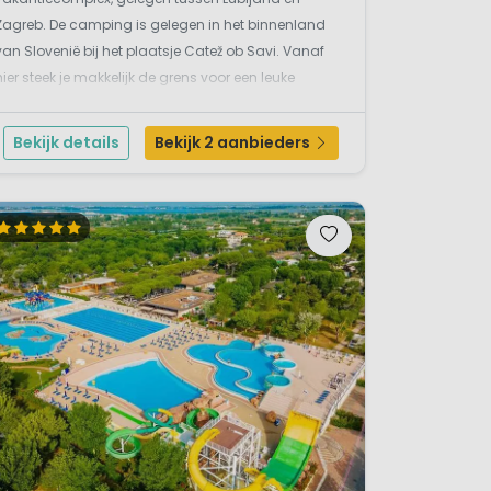
Zagreb. De camping is gelegen in het binnenland
van Slovenië bij het plaatsje Catež ob Savi. Vanaf
hier steek je makkelijk de grens voor een leuke
dagtrip naar Kroatië. Het hoogtepunt van deze
camping is het zwembadencomplex meer dan
Bekijk details
Bekijk 2 aanbieders
10.000 m²...