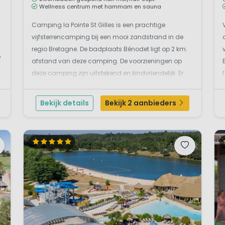
Wellness centrum met hammam en sauna
Camping la Pointe St Gilles is een prachtige
vijfsterrencamping bij een mooi zandstrand in de
regio Bretagne. De badplaats Bénodet ligt op 2 km.
e
afstand van deze camping. De voorzieningen op
deze camping zijn uitstekend en kindvriendelijk. Er
n
zijn leuke speelterreinen en een avontuurlijk waterpark
maar ook een wellness centrum met spa voor de
Bekijk details
Bekijk 2 aanbieders
ouder...