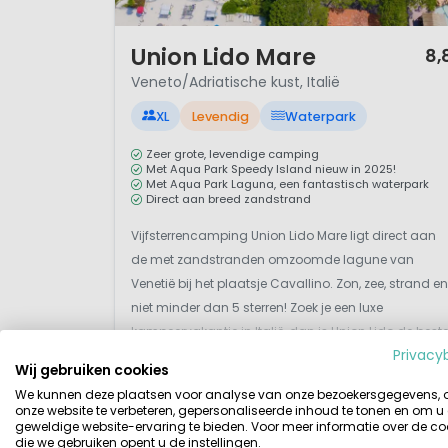
1 / 12
Union Lido Mare
8,
Veneto/Adriatische kust, Italië
XL
Levendig
Waterpark
Zeer grote, levendige camping
Met Aqua Park Speedy Island nieuw in 2025!
Met Aqua Park Laguna, een fantastisch waterpark
Direct aan breed zandstrand
Vijfsterrencamping Union Lido Mare ligt direct aan
de met zandstranden omzoomde lagune van
Venetië bij het plaatsje Cavallino. Zon, zee, strand en
niet minder dan 5 sterren! Zoek je een luxe
kampeervakantie in Italië, dan is Union Lido de best
Privacy
keuze. Union Lido is een levendige en zeer grote
Wij gebruiken cookies
camping direct aan het strand, ideaal voor een...
Bekijk details
Bekijk 3 aanbieders
We kunnen deze plaatsen voor analyse van onze bezoekersgegevens,
onze website te verbeteren, gepersonaliseerde inhoud te tonen en om u
geweldige website-ervaring te bieden. Voor meer informatie over de co
die we gebruiken opent u de instellingen.