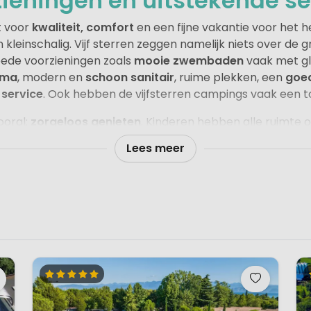
zieningen en uitstekende se
t voor
kwaliteit, comfort
en een fijne vakantie voor het h
 en kleinschalig. Vijf sterren zeggen namelijk niets over de
oede voorzieningen zoals
mooie zwembaden
vaak met gl
mma
, modern en
schoon sanitair
, ruime plekken, een
goed
 service
. Ook hebben de vijfsterren campings vaak een t
ooral:
zorgeloos genieten
. Kinderen hebben alle ruimte o
 activiteiten of animatie. Tegelijk is er voor ouders vol
Lees meer
ice en vaak extra’s zoals wellness. Ook het eten is goed g
 en oud terechtkunnen.
ige camping
met veel voorzieningen of juist voor een
klei
 sfeer: op dit niveau draait alles om comfort, gemak, kwa