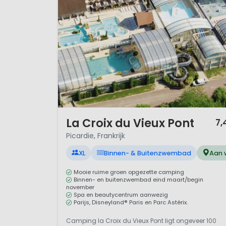
1 / 12
La Croix du Vieux Pont
7,
Picardie, Frankrijk
XL
Binnen- & Buitenzwembad
Aan 
Mooie ruime groen opgezette camping
Binnen- en buitenzwembad eind maart/begin
november
Spa en beautycentrum aanwezig
Parijs, Disneyland® Paris en Parc Astérix.
Camping la Croix du Vieux Pont ligt ongeveer 100