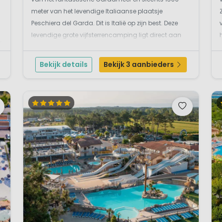
meter van het levendige Italiaanse plaatsje
Peschiera del Garda. Dit is Italië op zijn best. Deze
levendige grote vijfsterrencamping ligt direct aan
y
een langgerekt kiezelstrand. Voor de gasten van
-
Bella Italia wordt dit een heerlijke zon-, meer- en...
Bekijk details
Bekijk 3 aanbieders