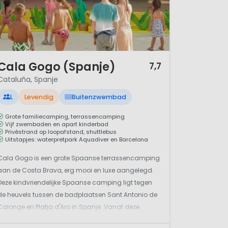
/ 12
Cala Gogo (Spanje)
7,7
Cataluña, Spanje
L
Levendig
Buitenzwembad
Grote familiecamping, terrassencamping
Vijf zwembaden en apart kinderbad
Privéstrand op loopafstand, shuttlebus
Uitstapjes: waterpretpark Aquadiver en Barcelona
Cala Gogo is een grote Spaanse terrassencamping
aan de Costa Brava, erg mooi en luxe aangelegd.
Deze kindvriendelijke Spaanse camping ligt tegen
de heuvels tussen de badplaatsen Sant Antonio de
Calonge en Platja d'Aro in Spanje. Vanaf deze
vijfsterrencamping kun je direct naar het privéstrand