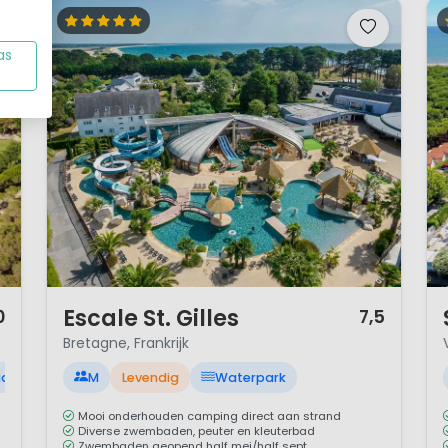
as
1 / 12
1 
Escale St. Gilles
0
7,5
Bretagne, Frankrijk
ad
M
Levendig
Waterpark
Mooi onderhouden camping direct aan strand
Diverse zwembaden, peuter en kleuterbad
Zwembaden geopend half mei/half sept.