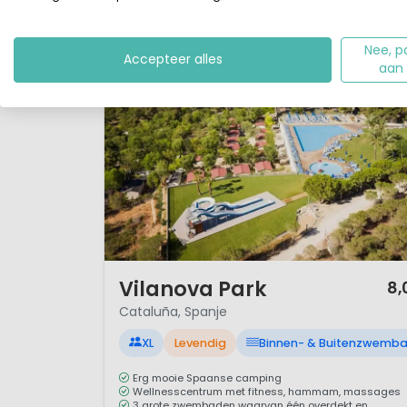
Nee, p
Accepteer alles
aan
1 / 12
Vilanova Park
8,
Cataluña, Spanje
XL
Levendig
Binnen- & Buitenzwemb
Erg mooie Spaanse camping
Wellnesscentrum met fitness, hammam, massages
3 grote zwembaden waarvan één overdekt en