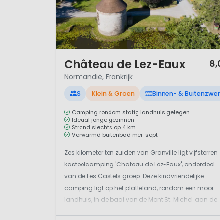
1 / 12
Château de Lez-Eaux
8,
Normandië, Frankrijk
S
Klein & Groen
Binnen- & Buitenzw
Camping rondom statig landhuis gelegen
Ideaal jonge gezinnen
Strand slechts op 4 km.
Verwarmd buitenbad mei-sept
Zes kilometer ten zuiden van Granville ligt vijfsterren
kasteelcamping 'Chateau de Lez-Eaux', onderdeel
van de Les Castels groep. Deze kindvriendelijke
camping ligt op het platteland, rondom een mooi
landhuis, in de baai van de Mont St. Michel, aan de
zuidkust van la Manche en in het westen van