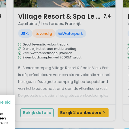
1 / 12
1 
Village Resort & Spa Le Vieux Port
8
7,4
Aquitaine / Les Landes, Frankrijk
XL
Levendig
Waterpark
Groot levendig vakantiepark
Dicht bij het strand met branding
Veel watersportmogelijkheden
Zwembadcomplex wel 7000M² groot
5-Sterrencamping Village Resort & Spa le Vieux Port
is dé perfecte keuze voor een strandvakantie met het
hele gezin. Deze grote camping ligt op loopafstand
van het brede zandstrand aan de Atlantische kust.
e
De grootste attractie is het grote zwembadcomplex
beleid
met buiten- en binnenzwembaden, waterglijbanen,
een jacuzzi, een golfslagbad en een...
Bekijk details
Bekijk 2 aanbieders
 om
 een
okies