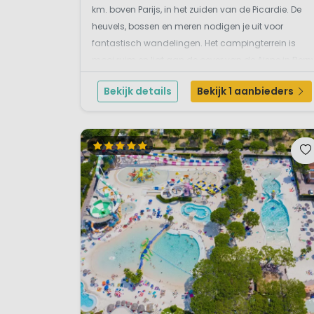
km. boven Parijs, in het zuiden van de Picardie. De
heuvels, bossen en meren nodigen je uit voor
fantastisch wandelingen. Het campingterrein is
mooi ruim en ligt aan de oever van de Aisne in Bern
Rivière. Met name een ideale camping voor het voor
Bekijk details
Bekijk 1 aanbieders
en najaar, of een tussencamping in het hoogse...