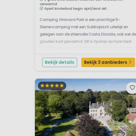
verwarmd
Apart kinderbad begin april/eind okt.
Camping Vilanova Park is een prachtige 5-
Sterrencamping met een Subtropisch uiterlijk en
gelegen aan de sfeervolle Costa Dorada, ook wel d
gouden kust genoemd. Dit is Spanje op haar best.
Vilanova Park ligt op ca. 2,5 km van het centrum va
Vilanova I la Geltrú, en ca. 3 km. van het strand.
Bekijk details
Bekijk 3 aanbieders
Camping Vilanova Park is werkelijk prachtig
onderh...