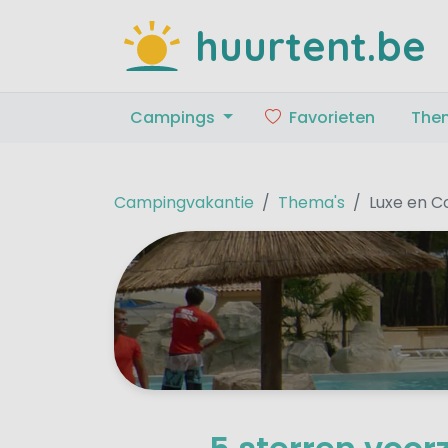
huurtent.be
Campings
Favorieten
The
Campingvakantie
Thema's
Luxe en C