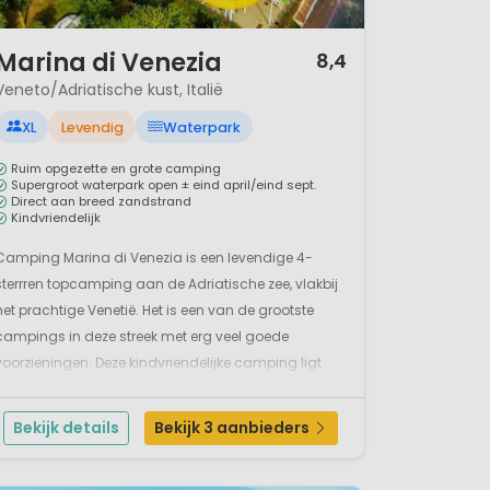
/ 12
Marina di Venezia
8,4
Veneto/Adriatische kust, Italië
XL
Levendig
Waterpark
Ruim opgezette en grote camping
Supergroot waterpark open ± eind april/eind sept.
Direct aan breed zandstrand
Kindvriendelijk
Camping Marina di Venezia is een levendige 4-
sterrren topcamping aan de Adriatische zee, vlakbij
het prachtige Venetië. Het is een van de grootste
campings in deze streek met erg veel goede
voorzieningen. Deze kindvriendelijke camping ligt
vlak bij Punta Sabbioni en direct aan het geleidelijk
aflopende strand: de perfecte locatie voor een luxe...
Bekijk details
Bekijk 3 aanbieders