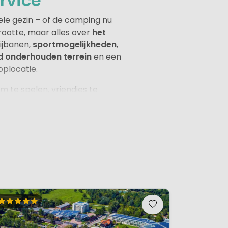
rvice
ele gezin – of de camping nu
 grootte, maar alles over
het
ijbanen,
sportmogelijkheden
,
 onderhouden terrein
en een
oplocatie.
m te spelen, vriendjes te
op comfort, met fijne
eregeld, met
restaurants
of
nschalige vijfsterren
liteit en samen genieten van