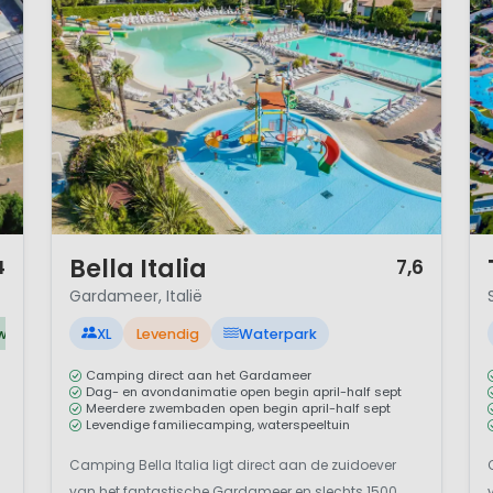
1 / 12
1 
Bella Italia
4
7,6
Gardameer, Italië
water
XL
Levendig
Waterpark
Camping direct aan het Gardameer
Dag- en avondanimatie open begin april-half sept
Meerdere zwembaden open begin april-half sept
Levendige familiecamping, waterspeeltuin
Camping Bella Italia ligt direct aan de zuidoever
van het fantastische Gardameer en slechts 1500