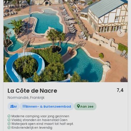
1 / 11
La Côte de Nacre
7,4
Normandië, Frankrijk
M
Binnen- & Buitenzwembad
Aan zee
Moderne camping voor jong gezinnen
Vlakbij stranden en havenstad Caen
Waterpark open eind maart tot half sept.
Kindvriendelijk en levendig