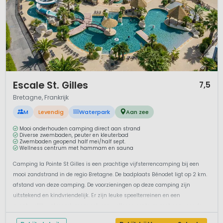
1 / 12
Escale St. Gilles
7,5
Bretagne, Frankrijk
M
Levendig
Waterpark
Aan zee
Mooi onderhouden camping direct aan strand
Diverse zwembaden, peuter en kleuterbad
Zwembaden geopend half mei/half sept.
Wellness centrum met hammam en sauna
Camping la Pointe St Gilles is een prachtige vijfsterrencamping bij een
mooi zandstrand in de regio Bretagne. De badplaats Bénodet ligt op 2 km.
afstand van deze camping. De voorzieningen op deze camping zijn
uitstekend en kindvriendelijk. Er zijn leuke speelterreinen en een
avontuurlijk waterpark maar ook een wellness centrum met spa voor de
ouder...