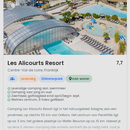
1 / 12
Les Alicourts Resort
7,7
Centre-Val de Loire, Frankrijk
L
Levendig
Waterpark
Aan water
Levendige camping aan zwemmeer
Camping voor jong en oud
Zwembad, golfslagbad eind april/begin sept.
Wellnes centrum, 9 holes golfbaan
Camping Les Alicourts Resort ligt in het natuurgebied Sologne, aan een
privémeer, op slechts 55 km van Orléans. Het centrum van Pierrefitte ligt
op ca. 5 km, het grotere plaatsje La-Motte-Beuvron op ca. 15 km. Hoewel je
op deze 5 sterren-camping alle winkels aantreft die je nodig hebt, vind je