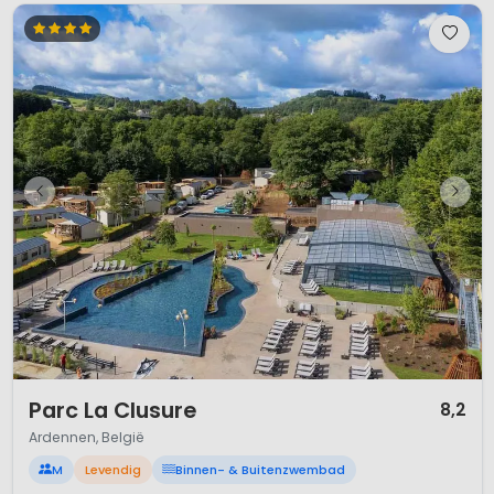
1 / 12
Parc La Clusure
8,2
Ardennen, België
M
Levendig
Binnen- & Buitenzwembad