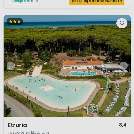
Bekijk details
Bekijk bij VacanceSelect »
1 / 12
Etruria
8,4
Toscane en Elba, Italië