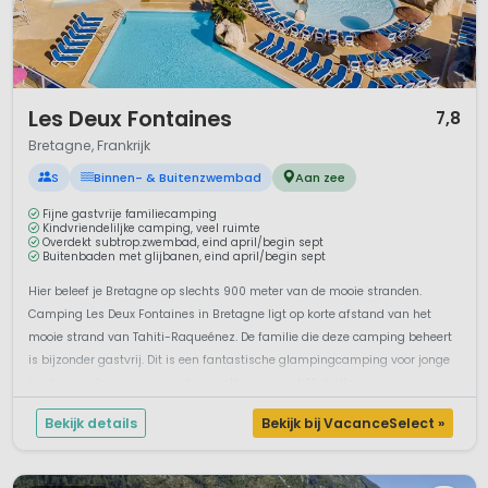
1 / 12
Les Deux Fontaines
7,8
Bretagne, Frankrijk
S
Binnen- & Buitenzwembad
Aan zee
Fijne gastvrije familiecamping
Kindvriendeliljke camping, veel ruimte
Overdekt subtrop.zwembad, eind april/begin sept
Buitenbaden met glijbanen, eind april/begin sept
Hier beleef je Bretagne op slechts 900 meter van de mooie stranden.
Camping Les Deux Fontaines in Bretagne ligt op korte afstand van het
mooie strand van Tahiti-Raqueénez. De familie die deze camping beheert
is bijzonder gastvrij. Dit is een fantastische glampingcamping voor jonge
kinderen gelegen in een oude appelboomgaard. Niet alleen vanw...
Bekijk details
Bekijk bij VacanceSelect »