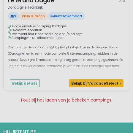
Le Grand Dague
Dordogne, Frankrijk
S
Klein & Groen
Buitenzwembad
Kindvriendelijke camping Dordogne
Overdekte speeltuin
Zwembad met kinderbad eind april/eind sept
Campingwinkel, afhaalmaaltijden
Camping Le Grand Dague ligt bij het plaatsje Atur in de Périgord Blanc
(Dordogne) en is een mooie complete 5 sterrencamping, midden in de
natuur. Deze fijne Franse camping is erg geschikt voor jonge gezinnen. De
ligging is lekker centraal waardoor je van hieruit de Dordogne met haar
mooie authentieke dorpjes kunt ontdekken. Een charmante cam...
Bekijk details
Bekijk bij VacanceSelect »
Fout bij het laden van je bekeken campings.
Pagina 1
Pagina 2
Pagina 3
Pagina 4
Pagina 5
Pagina 6
Pagina 7
HUURTENT.BE