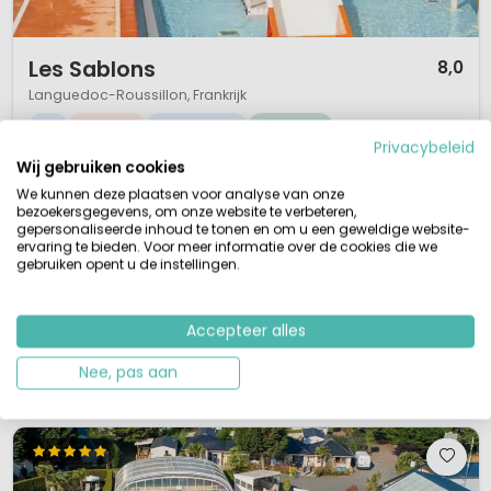
1 / 12
Les Sablons
8,0
Languedoc-Roussillon, Frankrijk
L
Levendig
Waterpark
Aan zee
Privacybeleid
Wij gebruiken cookies
Grote camping bij strand (300m)
Levendige gezellige sfeer
We kunnen deze plaatsen voor analyse van onze
Zwembad met peuterbad eind mrt/eind sept.
Glijbanen en waterattracties
bezoekersgegevens, om onze website te verbeteren,
gepersonaliseerde inhoud te tonen en om u een geweldige website-
De vijfsterrencamping Les Sablons ligt vlak bij het zandstrand van
ervaring te bieden. Voor meer informatie over de cookies die we
gebruiken opent u de instellingen.
Portiragnes-Plage en heeft veel voorzieningen voor actieve kampeerders.
De ligging in Zuid Frankrijk vlak bij Beziers en pal aan het strand van de
Languedoc-Roussillon is perfect. Vanaf deze 5-sterren camping bereik je
Accepteer alles
na 200 meter een fraai zandstrand, waar het hele gezin ongetwijf...
Nee, pas aan
Bekijk details
Bekijk bij VacanceSelect »