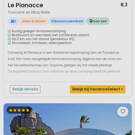
Le Pianacce
8,3
Toscane en Elba, Italië
S
Klein & Groen
Buitenzwembad
Aan zee
Rustig gelegen terrassencamping
Restaurant en zwembad met schitterend uitzicht
Op 5 km van het strand (pendelbus HS)
Tennisbaan, trimbaan, waterspeeltuin
Camping le Pianacce is een Italiaanse topcamping aan de Toscaanse
kust. Een mooi aangelegde terrassencamping, liggend aan de rand van
het heuvellandschap van Toscane, gelegen bij het mooie plaatsje
Castagneto Carducci. Een vakantie op deze camping biedt de perfecte
combinatie tussen een vakantie aan zee en het ontdekken van de
Toscaanse hoogtepunte...
Bekijk details
Bekijk bij VacanceSelect »