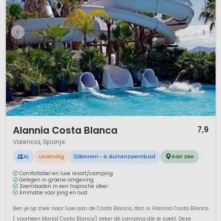
1 / 12
Alannia Costa Blanca
7,9
Valencia, Spanje
XL
Levendig
Binnen- & Buitenzwembad
Aan zee
Comfortabel en luxe resort/camping
Gelegen in groene omgeving
Zwembaden in een tropische sfeer
Animatie voor jong en oud
Ben je op zoek naar luxe aan de Costa Blanca, dan is Alannia Costa Blanca
( voorheen Marjal Costa Blanca) zeker dé camping die je zoekt. Deze