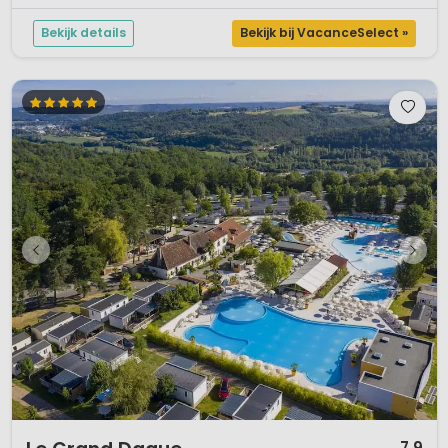
strandje, ...
Bekijk details
Bekijk bij VacanceSelect »
1 / 12
7,9