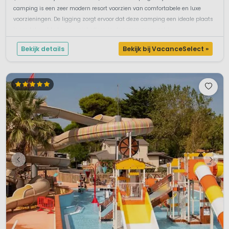
camping is een zeer modern resort voorzien van comfortabele en luxe
voorzieningen. De ligging zorgt ervoor dat deze camping een ideale plaats
is om tot rust te komen, niet alleen in de zomer maar ook i...
Bekijk details
Bekijk bij VacanceSelect »