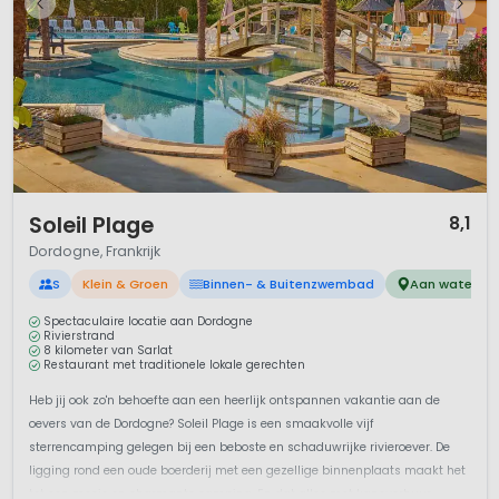
1 / 12
Soleil Plage
8,1
Dordogne, Frankrijk
S
Klein & Groen
Binnen- & Buitenzwembad
Aan water
Spectaculaire locatie aan Dordogne
Rivierstrand
8 kilometer van Sarlat
Restaurant met traditionele lokale gerechten
Heb jij ook zo'n behoefte aan een heerlijk ontspannen vakantie aan de
oevers van de Dordogne? Soleil Plage is een smaakvolle vijf
sterrencamping gelegen bij een beboste en schaduwrijke rivieroever. De
ligging rond een oude boerderij met een gezellige binnenplaats maakt het
tot een mooie en charmante camping. En dat alles met kanoverhuur,