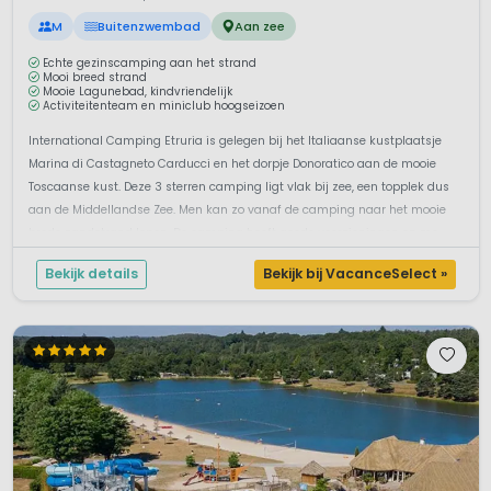
M
Buitenzwembad
Aan zee
Echte gezinscamping aan het strand
Mooi breed strand
Mooie Lagunebad, kindvriendelijk
Activiteitenteam en miniclub hoogseizoen
International Camping Etruria is gelegen bij het Italiaanse kustplaatsje
Marina di Castagneto Carducci en het dorpje Donoratico aan de mooie
Toscaanse kust. Deze 3 sterren camping ligt vlak bij zee, een topplek dus
aan de Middellandse Zee. Men kan zo vanaf de camping naar het mooie
brede zandstrand lopen. De camping heeft goede voorzieningen en mo...
Bekijk details
Bekijk bij VacanceSelect »