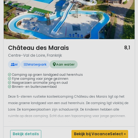
1 / 12
Château des Marais
8,1
Centre-Val de Loire, Frankrijk
M
Waterpark
Aan water
Camping op groen landgoed oud herenhuis
Fijne camping voor jonge gezinnen
Hoogseizoen animatie jong en oud
Binnen- en buitenzwembad
Deze 5-sterren rustieke kasteelcamping Château des Marais ligt op het
mooie groene landgoed van een oud herenhuis. De camping ligt vlakbij de
Loire. De kampeerplaatsen zijn schaduwrijk. De kinderen hebben alle
ruimte op deze camping. Echt dus een topcamping voor jonge gezinnen.
Wil je vanaf de camping een kasteel bezoeken, kies maar uit.... 5...
Bekijk details
Bekijk bij VacanceSelect »