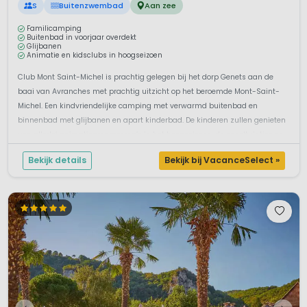
S
Buitenzwembad
Aan zee
Familicamping
Buitenbad in voorjaar overdekt
Glijbanen
Animatie en kidsclubs in hoogseizoen
Club Mont Saint-Michel is prachtig gelegen bij het dorp Genets aan de
baai van Avranches met prachtig uitzicht op het beroemde Mont-Saint-
Michel. Een kindvriendelijke camping met verwarmd buitenbad en
binnenbad met glijbanen en apart kinderbad. De kinderen zullen genieten
van allerlei animatieprogramma’s in het hoogseizoen, de speeltuintjes en
het ...
Bekijk details
Bekijk bij VacanceSelect »