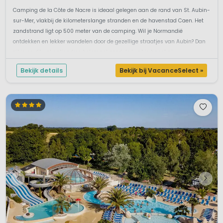
Camping de la Côte de Nacre is ideaal gelegen aan de rand van St. Aubin-
sur-Mer, vlakbij de kilometerslange stranden en de havenstad Caen. Het
zandstrand ligt op 500 meter van de camping. Wil je Normandië
ontdekken en lekker wandelen door de gezellige straatjes van Aubin? Dan
zit je op dit vakantieadres helemaal goed. Je kunt je haast ni...
Bekijk details
Bekijk bij VacanceSelect »