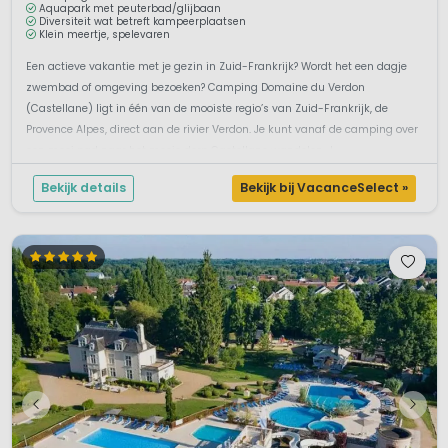
Aquapark met peuterbad/glijbaan
Diversiteit wat betreft kampeerplaatsen
Klein meertje, spelevaren
Een actieve vakantie met je gezin in Zuid-Frankrijk? Wordt het een dagje
zwembad of omgeving bezoeken? Camping Domaine du Verdon
(Castellane) ligt in één van de mooiste regio’s van Zuid-Frankrijk, de
Provence Alpes, direct aan de rivier Verdon. Je kunt vanaf de camping over
een mooi pad naar het mooie dorp Castellane wandelen. J...
Bekijk details
Bekijk bij VacanceSelect »