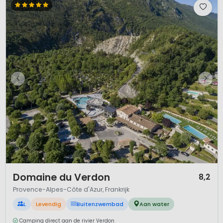
1 / 10
Domaine du Verdon
8,2
Provence-Alpes-Côte d'Azur, Frankrijk
L
Levendig
Buitenzwembad
Aan water
Camping direct aan de rivier Verdon