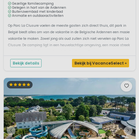
Gezellige familiecamping
Gelegen in hart van de Ardennen
Buitenzwembad met kinderbad
Animatie en outdooractiviteiten
Op Parc La Clusure voelen de meeste gasten zich direct thuis, dit park in
België biedt alles om van de vakantie in de Belgische Ardennen een mooie
vakantie te maken. Zowel jong als oud zullen zich niet vervelen op Parc La
Clusure. De camping ligt in een heuvelachtige omgeving, een mooie streek
waar je in de directe omgeving de leuke dorpjes, S...
Bekijk details
Bekijk bij VacanceSelect »