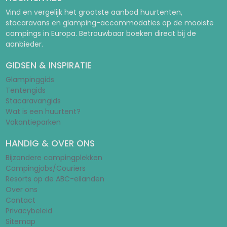
Vind en vergelijk het grootste aanbod huurtenten,
stacaravans en glamping-accommodaties op de mooiste
campings in Europa. Betrouwbaar boeken direct bij de
aanbieder.
GIDSEN & INSPIRATIE
Glampinggids
Tentengids
Stacaravangids
Wat is een huurtent?
Vakantieparken
HANDIG & OVER ONS
Bijzondere campingplekken
Campingjobs/Couriers
Resorts op de ABC-eilanden
Over ons
Contact
Privacybeleid
Sitemap