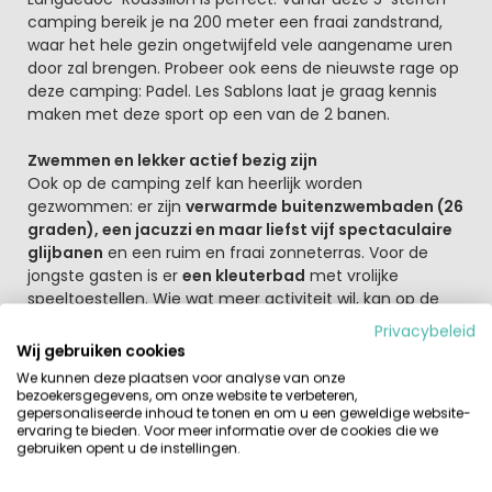
camping bereik je na 200 meter een fraai zandstrand,
waar het hele gezin ongetwijfeld vele aangename uren
door zal brengen. Probeer ook eens de nieuwste rage op
deze camping: Padel. Les Sablons laat je graag kennis
maken met deze sport op een van de 2 banen.
Zwemmen en lekker actief bezig zijn
Ook op de camping zelf kan heerlijk worden
gezwommen: er zijn
verwarmde buitenzwembaden (26
graden), een jacuzzi en maar liefst vijf spectaculaire
glijbanen
en een ruim en fraai zonneterras. Voor de
jongste gasten is er
een kleuterbad
met vrolijke
speeltoestellen. Wie wat meer activiteit wil, kan op de
camping bijvoorbeeld tennissen of volleyballen.
Privacybeleid
Camping Les Sablons heeft drie speeltuinen, een
Wij gebruiken cookies
multisport- en een boogschietterrein. Verder vind je voor
We kunnen deze plaatsen voor analyse van onze
de minder zonnige dagen ook een
overdekt zwembad
bezoekersgegevens, om onze website te verbeteren,
op deze fijne kindvriendelijke camping. Kinderen onder
gepersonaliseerde inhoud te tonen en om u een geweldige website-
ervaring te bieden. Voor meer informatie over de cookies die we
de 1,30 m moeten onder begeleiding van een
gebruiken opent u de instellingen.
volwassene de glijbanen af.