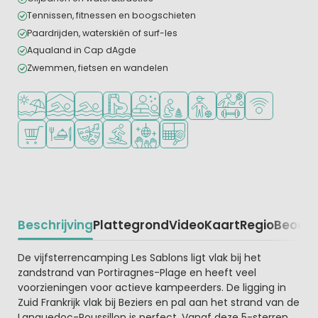
Tennissen, fitnessen en boogschieten
Paardrijden, waterskiën of surf-les
Aqualand in Cap dAgde
Zwemmen, fietsen en wandelen
Ligt bij strand en zee
Overdekt zwembad
Openlucht zwembad
Zwemparadijs of waterpark
Wellnessfaciliteiten
Aanbevolen voor jonge kindere
Aanbevolen voor tieners
Veel mogelijkheden 
WiFi beschikba
Campingwinkel/Supermarkt
Restaurant of pizzeria
Animatieprogramma
Watersportfaciliteiten
Discotheek
Padelbaan
Beschrijving
Plattegrond
Video
Kaart
Regio
Beoord
Beschrijving
De vijfsterrencamping Les Sablons ligt vlak bij het
zandstrand van Portiragnes-Plage en heeft veel
voorzieningen voor actieve kampeerders. De ligging in
Zuid Frankrijk vlak bij Beziers en pal aan het strand van de
Languedoc-Roussillon is perfect. Vanaf deze 5-sterren