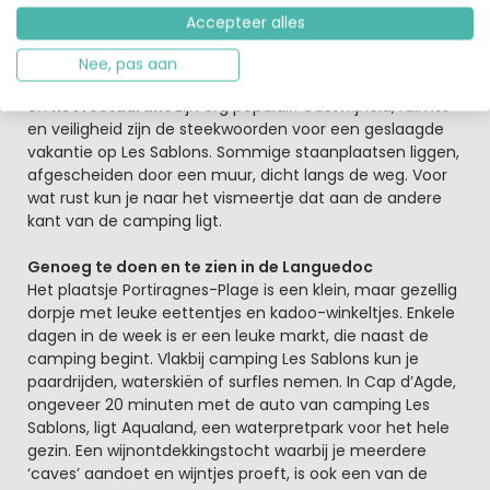
Voor de kinderen (tussen 5 en 10 jaar) worden diverse
Accepteer alles
sporttoernooien en andere gezellige activiteiten
georganiseerd. Maar wees gerust: niet alleen de
Nee, pas aan
sportievelingen komen hier aan hun trekken: ook de bar
en
het restaurant
zijn erg populair. Gastvrijheid, ruimte
en veiligheid zijn de steekwoorden voor een geslaagde
vakantie op Les Sablons. Sommige staanplaatsen liggen,
afgescheiden door een muur, dicht langs de weg. Voor
wat rust kun je naar het vismeertje dat aan de andere
kant van de camping ligt.
Genoeg te doen en te zien in de Languedoc
Het plaatsje Portiragnes-Plage is een klein, maar gezellig
dorpje met leuke eettentjes en kadoo-winkeltjes. Enkele
dagen in de week is er een leuke markt, die naast de
camping begint. Vlakbij camping Les Sablons kun je
paardrijden, waterskiën of surfles nemen. In Cap d’Agde,
ongeveer 20 minuten met de auto van camping Les
Sablons, ligt Aqualand, een waterpretpark voor het hele
gezin. Een wijnontdekkingstocht waarbij je meerdere
‘caves’ aandoet en wijntjes proeft, is ook een van de