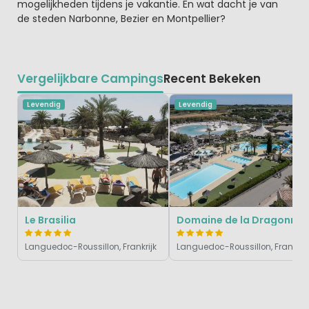
mogelijkheden tijdens je vakantie. En wat dacht je van
de steden Narbonne, Bezier en Montpellier?
Vergelijkbare Campings
Recent Bekeken
Levendig
Levendig
Le Brasilia
Domaine de l
Languedoc-Roussillon, Frankrijk
Languedoc-Roussillon, Frankrijk