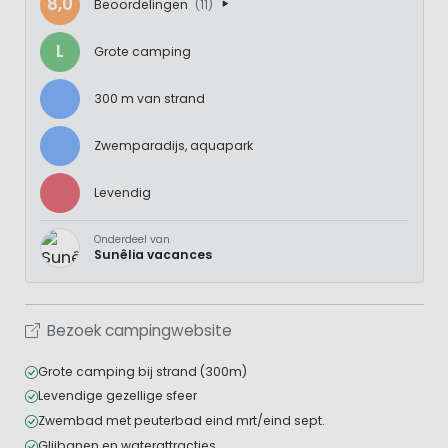
8,0
Beoordelingen
(11)
L
Grote camping
300 m van strand
Zwemparadijs, aquapark
Levendig
Onderdeel van
Sunêlia vacances
Bezoek campingwebsite
Grote camping bij strand (300m)
Levendige gezellige sfeer
Zwembad met peuterbad eind mrt/eind sept.
Glijbanen en waterattracties