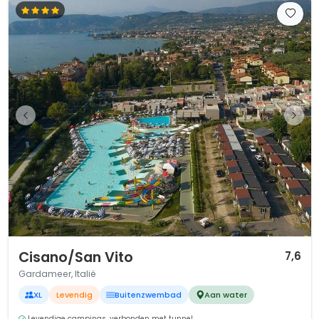
1 / 12
Cisano/San Vito
7,6
Gardameer, Italië
XL
Levendig
Buitenzwembad
Aan water
Levendige campings, verbonden met tunnel