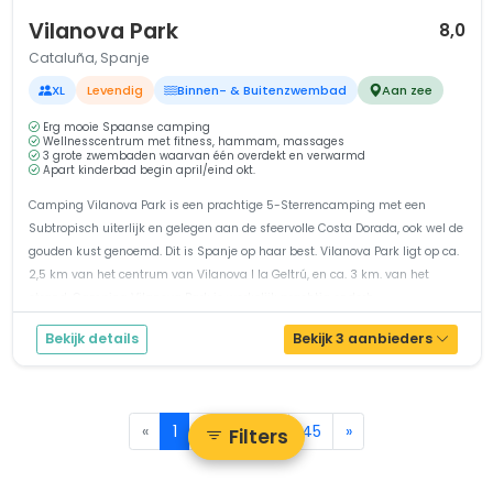
1 / 12
Vilanova Park
8,0
Cataluña, Spanje
XL
Levendig
Binnen- & Buitenzwembad
Aan zee
Erg mooie Spaanse camping
Wellnesscentrum met fitness, hammam, massages
3 grote zwembaden waarvan één overdekt en verwarmd
Apart kinderbad begin april/eind okt.
Camping Vilanova Park is een prachtige 5-Sterrencamping met een
Subtropisch uiterlijk en gelegen aan de sfeervolle Costa Dorada, ook wel de
gouden kust genoemd. Dit is Spanje op haar best. Vilanova Park ligt op ca.
2,5 km van het centrum van Vilanova I la Geltrú, en ca. 3 km. van het
strand. Camping Vilanova Park is werkelijk prachtig onderh...
Bekijk details
Bekijk 3 aanbieders
«
1
2
3
...
45
»
Filters