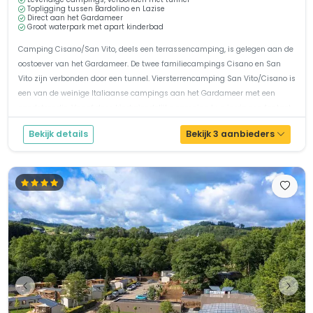
Topligging tussen Bardolino en Lazise
Direct aan het Gardameer
Groot waterpark met apart kinderbad
Camping Cisano/San Vito, deels een terrassencamping, is gelegen aan de
oostoever van het Gardameer. De twee familiecampings Cisano en San
Vito zijn verbonden door een tunnel. Viersterrencamping San Vito/Cisano is
een van de weinige Italiaanse campings aan het Gardameer met een
zandstrandje. Vanaf deze kindvriendelijke camping kun je via een fantast...
Bekijk details
Bekijk 3 aanbieders