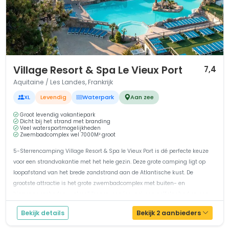
1 / 12
Village Resort & Spa Le Vieux Port
7,4
Aquitaine / Les Landes, Frankrijk
XL
Levendig
Waterpark
Aan zee
Groot levendig vakantiepark
Dicht bij het strand met branding
Veel watersportmogelijkheden
Zwembadcomplex wel 7000M² groot
5-Sterrencamping Village Resort & Spa le Vieux Port is dé perfecte keuze
voor een strandvakantie met het hele gezin. Deze grote camping ligt op
loopafstand van het brede zandstrand aan de Atlantische kust. De
grootste attractie is het grote zwembadcomplex met buiten- en
binnenzwembaden, waterglijbanen, een jacuzzi, een golfslagbad en een...
Bekijk details
Bekijk 2 aanbieders