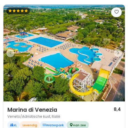
1 / 12
Marina di Venezia
8,4
Veneto/Adriatische kust, Italië
XL
Levendig
Waterpark
Aan zee