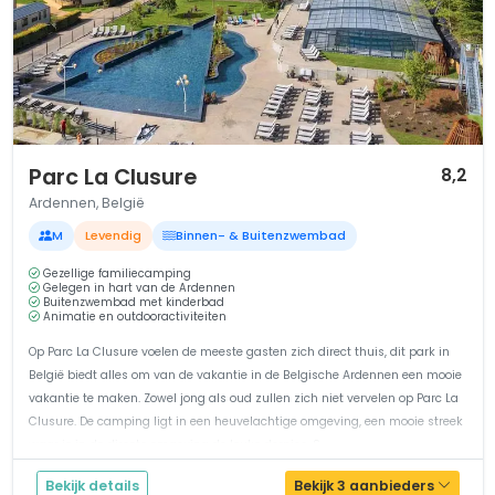
1 / 12
Parc La Clusure
8,2
Ardennen, België
M
Levendig
Binnen- & Buitenzwembad
Gezellige familiecamping
Gelegen in hart van de Ardennen
Buitenzwembad met kinderbad
Animatie en outdooractiviteiten
Op Parc La Clusure voelen de meeste gasten zich direct thuis, dit park in
België biedt alles om van de vakantie in de Belgische Ardennen een mooie
vakantie te maken. Zowel jong als oud zullen zich niet vervelen op Parc La
Clusure. De camping ligt in een heuvelachtige omgeving, een mooie streek
waar je in de directe omgeving de leuke dorpjes, S...
Bekijk details
Bekijk 3 aanbieders