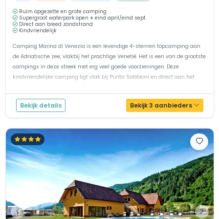
Ruim opgezette en grote camping
Supergroot waterpark open ± eind april/eind sept.
Direct aan breed zandstrand
Kindvriendelijk
Camping Marina di Venezia is een levendige 4-sterrren topcamping aan
de Adriatische zee, vlakbij het prachtige Venetië. Het is een van de grootste
campings in deze streek met erg veel goede voorzieningen. Deze
kindvriendelijke camping ligt vlak bij Punta Sabbioni en direct aan het
geleidelijk aflopende strand: de perfecte locatie voor een luxe...
Bekijk details
Bekijk 3 aanbieders