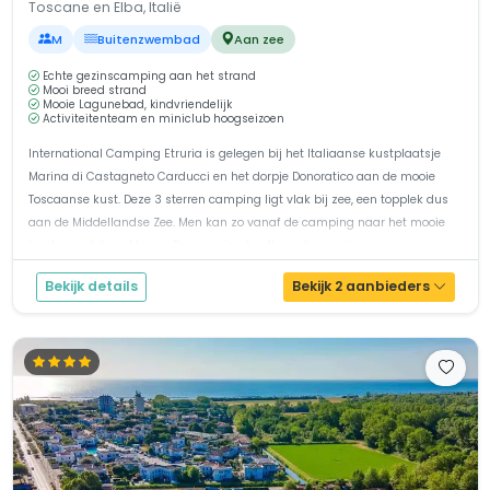
Toscane en Elba, Italië
M
Buitenzwembad
Aan zee
Echte gezinscamping aan het strand
Mooi breed strand
Mooie Lagunebad, kindvriendelijk
Activiteitenteam en miniclub hoogseizoen
International Camping Etruria is gelegen bij het Italiaanse kustplaatsje
Marina di Castagneto Carducci en het dorpje Donoratico aan de mooie
Toscaanse kust. Deze 3 sterren camping ligt vlak bij zee, een topplek dus
aan de Middellandse Zee. Men kan zo vanaf de camping naar het mooie
brede zandstrand lopen. De camping heeft goede voorzieningen en mo...
Bekijk details
Bekijk 2 aanbieders