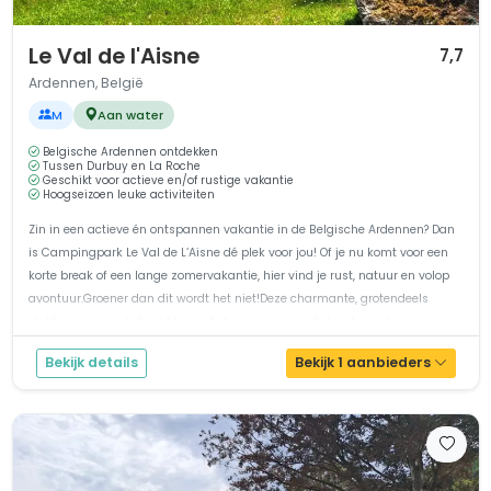
1 / 12
Le Val de l'Aisne
7,7
Ardennen, België
M
Aan water
Belgische Ardennen ontdekken
Tussen Durbuy en La Roche
Geschikt voor actieve en/of rustige vakantie
Hoogseizoen leuke activiteiten
Zin in een actieve én ontspannen vakantie in de Belgische Ardennen? Dan
is Campingpark Le Val de L’Aisne dé plek voor jou! Of je nu komt voor een
korte break of een lange zomervakantie, hier vind je rust, natuur en volop
avontuur.Groener dan dit wordt het niet!Deze charmante, grotendeels
vlakke camping ligt midden in het groen, omringd door heuvels...
Bekijk details
Bekijk 1 aanbieders