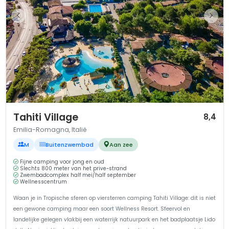
1 / 12
Tahiti Village
8,4
Emilia-Romagna, Italië
M
Buitenzwembad
Aan zee
Fijne camping voor jong en oud
Slechts 800 meter van het prive-strand
Zwembadcomplex half mei/half september
Wellnesscentrum
Waan je in Tropische sferen op viersterren camping Tahiti Village: dit is niet
een gewone camping maar een soort Wellness Resort. Sfeervol en
landelijke gelegen vlakbij een waterrijk natuurpark en het badplaatsje Lido