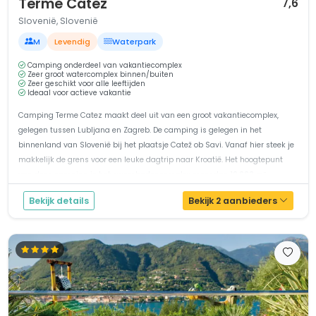
Terme Catez
7,6
Slovenië, Slovenië
M
Levendig
Waterpark
Camping onderdeel van vakantiecomplex
Zeer groot watercomplex binnen/buiten
Zeer geschikt voor alle leeftijden
Ideaal voor actieve vakantie
Camping Terme Catez maakt deel uit van een groot vakantiecomplex,
gelegen tussen Lubljana en Zagreb. De camping is gelegen in het
binnenland van Slovenië bij het plaatsje Catež ob Savi. Vanaf hier steek je
makkelijk de grens voor een leuke dagtrip naar Kroatië. Het hoogtepunt
van deze camping is het zwembadencomplex meer dan 10.000 m²...
Bekijk details
Bekijk 2 aanbieders