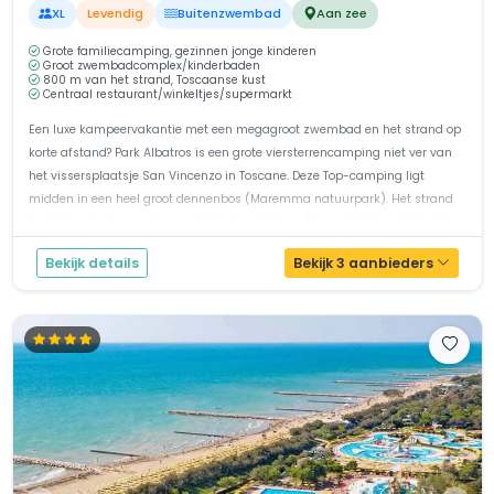
XL
Levendig
Buitenzwembad
Aan zee
Grote familiecamping, gezinnen jonge kinderen
Groot zwembadcomplex/kinderbaden
800 m van het strand, Toscaanse kust
Centraal restaurant/winkeltjes/supermarkt
Een luxe kampeervakantie met een megagroot zwembad en het strand op
korte afstand? Park Albatros is een grote viersterrencamping niet ver van
het vissersplaatsje San Vincenzo in Toscane. Deze Top-camping ligt
midden in een heel groot dennenbos (Maremma natuurpark). Het strand
bereik je via de weg en een stukje door het bos. Een vakantie met kindere...
Bekijk details
Bekijk 3 aanbieders