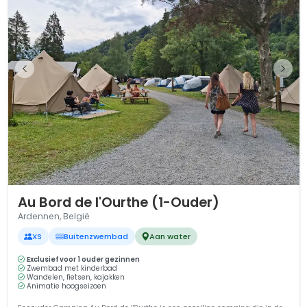
1 / 12
Au Bord de l'Ourthe (1-Ouder)
Ardennen, België
XS
Buitenzwembad
Aan water
Exclusief voor 1 ouder gezinnen
Zwembad met kinderbad
Wandelen, fietsen, kajakken
Animatie hoogseizoen