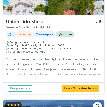
1 / 12
Union Lido Mare
8,8
Veneto/Adriatische kust, Italië
XL
Levendig
Waterpark
Aan zee
Zeer grote, levendige camping
Met Aqua Park Speedy Island nieuw in 2025!
Met Aqua Park Laguna, een fantastisch waterpark
Direct aan breed zandstrand
Vijfsterrencamping Union Lido Mare ligt direct aan de met zandstranden
omzoomde lagune van Venetië bij het plaatsje Cavallino. Zon, zee, strand
en niet minder dan 5 sterren! Zoek je een luxe kampeervakantie in Italië,
dan is Union Lido de beste keuze. Union Lido is een levendige en zeer grote
camping direct aan het strand, ideaal voor een...
Bekijk details
Bekijk 3 aanbieders