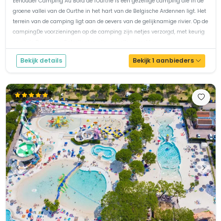
Eenouder Camping Au Bord de l'Ourthe is een gezellige camping die in de
groene vallei van de Ourthe in het hart van de Belgische Ardennen ligt. Het
terrein van de camping ligt aan de oevers van de gelijknamige rivier. Op de
campingDe voorzieningen op de camping zijn netjes verzorgd, met keurig
sanitair. De nieuwe Safaritenten zijn van alle gemakken...
Bekijk details
Bekijk 1 aanbieders