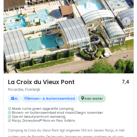
1 / 12
La Croix du Vieux Pont
7,4
Picardie, Frankrijk
XL
Binnen- & Buitenzwembad
Aan water
Mooie ruime groen opgezette camping
Binnen- en buitenzwembad eind maart/begin november
Spa en beautycentrum aanwezig
Parijs, Disneyland® Paris en Parc Astérix.
Camping la Croix du Vieux Pont ligt ongeveer 100 km. boven Parijs, in het
zuiden van de Picardie. De heuvels, bossen en meren nodigen je uit voor