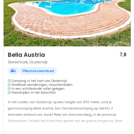
1 / 12
Bella Austria
7,8
Steiermark, Oostenrijk
S
Buitenzwembad
Camping in het hart van Oostenrijk
Eindeloze wandelingen, mountainbiken
In een schitterende vallei gelegen
Paardrijden in het Katschtal
In het zuiden van Oostenrijk, op een hoogte van 800 meter, vind je
gezinscamping Bella Austria. Een Viersterrencamping op slechts 2
kilometer afstand van Sankt Peter am Kammersberg, in de provincie
Stiermarken. Ontdek het Katschtal, geniet van de groene omgeving. Deze
middelgrote familiecamping ligt rustig en is bovendien goed bereikbaar.
Ben je op...