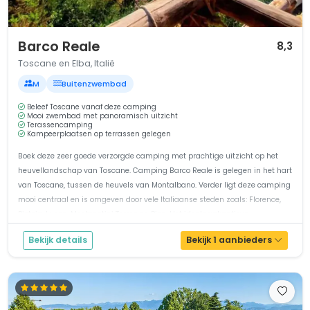
1 / 12
Barco Reale
8,3
Toscane en Elba, Italië
M
Buitenzwembad
Beleef Toscane vanaf deze camping
Mooi zwembad met panoramisch uitzicht
Terassencamping
Kampeerplaatsen op terrassen gelegen
Boek deze zeer goede verzorgde camping met prachtige uitzicht op het
heuvellandschap van Toscane. Camping Barco Reale is gelegen in het hart
van Toscane, tussen de heuvels van Montalbano. Verder ligt deze camping
mooi centraal en is omgeven door vele Italiaanse steden zoals: Florence,
Pistoia, Lucca, Montecatini Terme en Pisa. Het ideale vakantieve...
Bekijk details
Bekijk 1 aanbieders