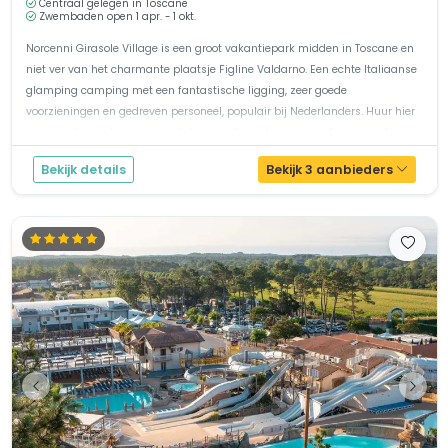
Centraal gelegen in Toscane
Zwembaden open 1 apr. - 1 okt.
Norcenni Girasole Village is een groot vakantiepark midden in Toscane en
niet ver van het charmante plaatsje Figline Valdarno. Een echte Italiaanse
glamping camping met een fantastische ligging, zeer goede
voorzieningen en gedreven personeel, populair bij Nederlanders. Huur hier
een van de mooie accommodaties, een luxe stacaravan of een van de
comp...
Bekijk details
Bekijk 3 aanbieders