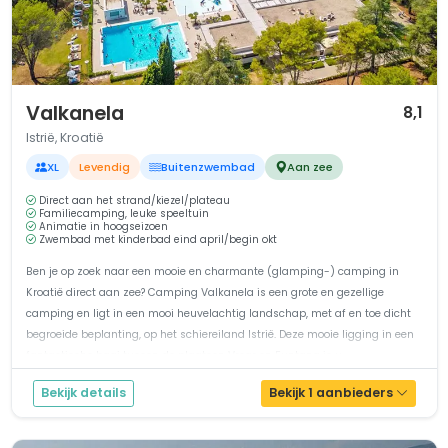
1 / 12
Valkanela
8,1
Istrië, Kroatië
XL
Levendig
Buitenzwembad
Aan zee
Direct aan het strand/kiezel/plateau
Familiecamping, leuke speeltuin
Animatie in hoogseizoen
Zwembad met kinderbad eind april/begin okt
Ben je op zoek naar een mooie en charmante (glamping-) camping in
Kroatië direct aan zee? Camping Valkanela is een grote en gezellige
camping en ligt in een mooi heuvelachtig landschap, met af en toe dicht
begroeide beplanting, op het schiereiland Istrië. Deze mooie ligging in een
fantastische baai tussen de plaatsen Vrsar en Funtana is u...
Bekijk details
Bekijk 1 aanbieders