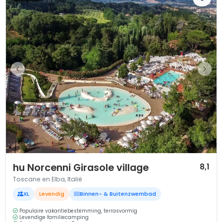
1 / 12
hu Norcenni Girasole village
8,1
Toscane en Elba, Italië
XL
Levendig
Binnen- & Buitenzwembad
Populaire vakantiebestemming, terrasvormig
Levendige familiecamping