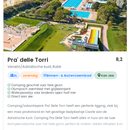
1 / 12
Pra' delle Torri
8,2
Veneto/Adriatische kust, Italië
XL
Levendig
Binnen- & Buitenzwembad
Aan zee
Camping geschikt voor hele gezin
Olympisch zwembad met glijbaanpark
Waterparadijs voor kinderen open half mei
Direct aan zee
Camping/vakantiepark Pra' Delle Torri heeft een perfecte ligging, vlak bij
een mooi privéstrand en het gezellige badplaatsje Caorle aan de
Adriatische kust. Camping Pra Delle Torri heeft alles in huis om de luxe
kampeervakantie voor het hele gezin perfect te maken. Lekker afkoelen kun