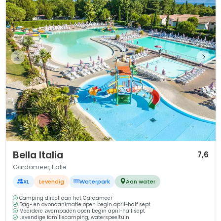
1 / 12
Bella Italia
7,6
Gardameer, Italië
XL
Levendig
Waterpark
Aan water
Camping direct aan het Gardameer
Dag- en avondanimatie open begin april-half sept
Meerdere zwembaden open begin april-half sept
Levendige familiecamping, waterspeeltuin