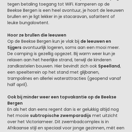
tegen betaling toegang tot WiFi. Kamperen op de
Beekse Bergen is een heel avontuur, je hoort de leeuwen
brullen en je ligt lekker in je stacaravan, safaritent of
leuke bungalowtent.
Hoor ze brullen die leeuwen
Op de Beekse Bergen kun je vlak bij
de leeuwen en
tijgers
avontuurlijk logeren, soms aan een mooi meer.
De camping is gezellig opgezet. Bij warm weer kun je
relaxen aan het heerlijke strand, terwijl de kinderen
zandkastelen bouwen. Hier bevindt zich ook
Speelland
,
een speelterrein op het stand met glijbanen,
trampolines en allerlei waterattracties (geopend vanaf
half april).
Ook bij minder weer een topvakantie op de Beekse
Bergen
En als het dan eens regent dan is er gelukkig altijd nog
het mooie
subtropische zwemparadijs
met uitzicht
over het Victoriameer. Dit zwembadcomplex is in
Afrikaanse stijl en speciaal voor jonge gezinnen, mét een