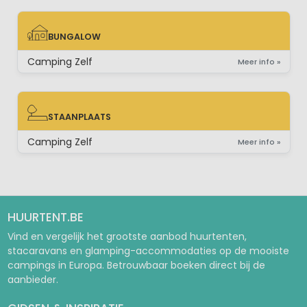
BUNGALOW
BUNGALOW
Camping Zelf
Meer info »
STAANPLAATS
STAANPLAATS
Camping Zelf
Meer info »
HUURTENT.BE
Vind en vergelijk het grootste aanbod huurtenten,
stacaravans en glamping-accommodaties op de mooiste
campings in Europa. Betrouwbaar boeken direct bij de
aanbieder.