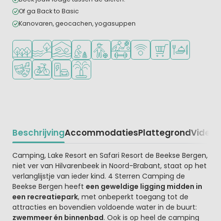
Of ga Back to Basic
Kanovaren, geocachen, yogasuppen
Ligt in een bosrijke omgeving
Ligt bij het water
Overdekt zwembad
Aanbevolen voor jonge kinderen
Aanbevolen voor tieners
Veel mogelijkheden om te spor
WiFi beschikbaar
Campingwinkel/Sup
Restaurant of p
Animatieprogramma
Fietsverhuur
Laadpaal elektrische auto
Waterspeeltuin
Beschrijving
Accommodaties
Plattegrond
Video
K
Beschrijving
Camping, Lake Resort en Safari Resort de Beekse Bergen,
niet ver van Hilvarenbeek in Noord-Brabant, staat op het
verlanglijstje van ieder kind. 4 Sterren Camping de
Beekse Bergen heeft
een geweldige ligging midden in
een recreatiepark
, met onbeperkt toegang tot de
attracties en bovendien voldoende water in de buurt:
zwemmeer én binnenbad
. Ook is op heel de camping