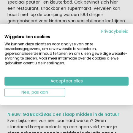
speciaal peuter- en kleuterbad. Ook bevindt zich hier
een restaurant, snackbar en supermarkt. Vervelen kan
haast niet: op de camping worden 1001 dingen
georganiseerd voor kinderen van verschillende leeftijden.
Van voetbalwedstrijd tot viswedstrijden en van
Privacybeleid
toneelvoorstelling tot themaweek.
Wij gebruiken cookies
We kunnen deze plaatsen voor analyse van onze
Vakantie vieren tussen de wilde dieren?
bezoekersgegevens, om onze website te verbeteren,
Je kunt ook overnachten op
het Safari Resort van de
gepersonaliseerde inhoud te tonen en om u een geweldige website-
Beekse bergen
. Wil jij ook slapen tussen de wilde dieren in
ervaring te bieden. Voor meer informatie over de cookies die we
gebruiken opent u de instellingen.
Safari Resort Beekse Bergen? En dan ook nog eens gratis
toegang tot het Safaripark en Speelland? Boek nu jouw
luxe Lodge of een van de avontuurlijke Boomhutten
Accepteer alles
tussen twee savannes en een leeuwenvlakte. Na een
avontuurlijke dag in het safaripark, sta je vanuit je eigen
Nee, pas aan
lodge of boomhut oog in oog met nóg meer
diersoorten!
Nieuw: Ga Back2Basic en slaap midden in de natuur
Even bijkomen van een jaar hard werken? Geen
standaard kampeerplaats op een open veld, maar
je
eigen gekozen slaapplek midden in de vrije natuur
.