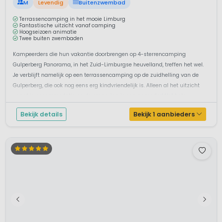
1 / 12
EuroParcs Gulperberg
8,3
Limburg, Nederland
M
Levendig
Buitenzwembad
Terrassencamping in het mooie Limburg
Fantastische uitzicht vanaf camping
Hoogseizoen animatie
Twee buiten zwembaden
Kampeerders die hun vakantie doorbrengen op 4-sterrencamping
Gulperberg Panorama, in het Zuid-Limburgse heuvelland, treffen het wel.
Je verblijft namelijk op een terrassencamping op de zuidhelling van de
Gulperberg, die ook nog eens erg kindvriendelijk is. Alleen al het uitzicht
vanaf je accommodatie op de omgeving is een aanrader! Het hele
seizoen...
Bekijk details
Bekijk 1 aanbieders