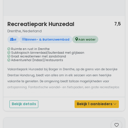
1 / 12
Recreatiepark Hunzedal
7,5
Drenthe, Nederland
M
Binnen- & Buitenzwembad
Aan water
Ruimte en rust in Drenthe
Subtropisch binnenbad/buitenbad met glijbaan
Groot recreatiemeer met zandstrand
Adventurehal (Indoor)/restaurants
Vakantiepark Hunzedal bij Borger in Drenthe, op de grens van de bosrijke
Drentse Hondsrug, biedt van alles om in elk seizoen van een heerlijke
vakantie te genieten. De omgeving biedt talloze mogelijkheden voor
ontspanning. Fantastische wandel- en fietspaden, een grote recreatieplas
op de camping. Voor de ouders een park vol rust en ruimte terwijl d...