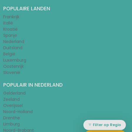
Over ons
Contact
Privacybeleid
Sitemap
POPULAIRE LANDEN
Frankrijk
Italië
Kroatië
Spanje
Nederland
Duitsland
België
Luxemburg
Oostenrijk
Slovenië
POPULAIR IN NEDERLAND
Gelderland
Filter op Regio
Zeeland
Overijssel