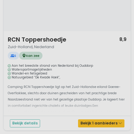
1 / 12
RCN Toppershoedje
8,9
Zuid-Holland, Nederland
S
Aan zee
Aan het breedste strand van Nederland bij Ouddorp
Watersportmogelijkheden
Wandel-en fietsgebied
Natuurgebied “De Kwade Hoek”,
Camping RCN Toppershoedje ligt op het Zuid-Hollandse eiland Goeree-
Overflakkee, slechts door duinen gescheiden van het prachtige brede
Noordzeestrand niet ver van het gezellige plaatsje Ouddorp. Je logeert hier
in comfortabel ingerichte chalets of leuke duinlodges.Een