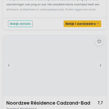
Binnenzwembad en kleuterbad met speeltoestellen
Tennisbaan
Recreatieteam van april t/m okt
Vakantiepark en camping RCN De Flaasbloem ligt in de Chaamse bossen
in de provincie Noord-Brabant. Op deze Brabantse camping zijn diverse
voorzieningen voor jong en oud. Het overdekte kleine zwembad heeft een
jetstream, bubbelhoek en waterspeelparadijs. Buiten liggen een leuke
waterspeeltuin en een fijn recreatiemeer met ligweide en strand. Voor ee...
Bekijk details
Bekijk 1 aanbieders