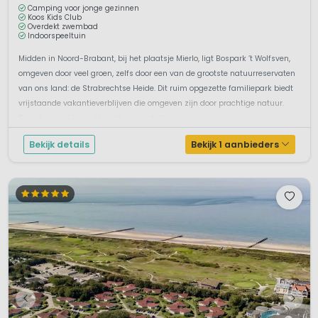
Camping voor jonge gezinnen
Koos Kids Club
Overdekt zwembad
Indoorspeeltuin
Midden in Noord-Brabant, bij het plaatsje Mierlo, ligt Bospark ’t Wolfsven,
omgeven door veel groen, zelfs door een van de grootste natuurreservaten
van ons land: de Strabrechtse Heide. Dit ruim opgezette familiepark biedt
vrijstaande vakantieverblijven die omgeven zijn door prachtige natuur.
Daardoor voel je jezelf in dit gemoedelijke park z...
Bekijk details
Bekijk 1 aanbieders