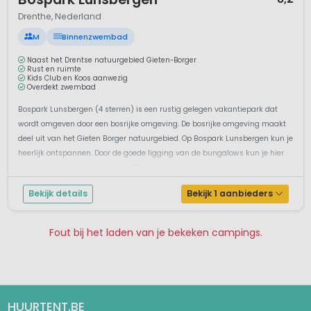
1 / 10
Bospark Lunsbergen
8,2
Drenthe, Nederland
M
Binnenzwembad
Naast het Drentse natuurgebied Gieten-Borger
Rust en ruimte
Kids Club en Koos aanwezig
Overdekt zwembad
Bospark Lunsbergen (4 sterren) is een rustig gelegen vakantiepark dat
wordt omgeven door een bosrijke omgeving. De bosrijke omgeving maakt
deel uit van het Gieten Borger natuurgebied. Op Bospark Lunsbergen kun je
heerlijk ontspannen. Door de goede ligging van de bungalows kun je hier
van optimale privacy genieten. Daarnaast kunnen de kinderen zich ...
Bekijk details
Bekijk 1 aanbieders
Fout bij het laden van je bekeken campings.