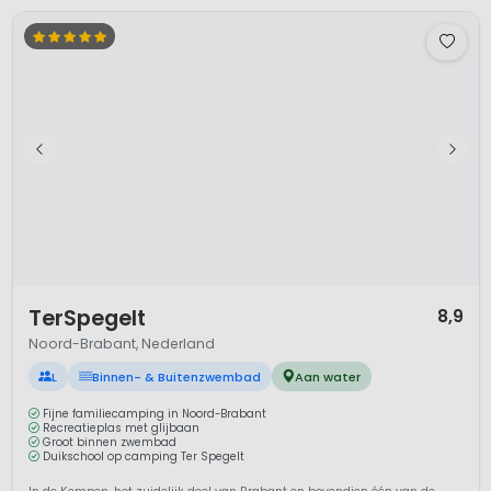
kampeervakantie met zon, zee en strandDe camping ligt op vijf minuten
loopafstand...
Bekijk details
Bekijk 1 aanbieders
1 / 12
TerSpegelt
8,9
Noord-Brabant, Nederland
L
Binnen- & Buitenzwembad
Aan water