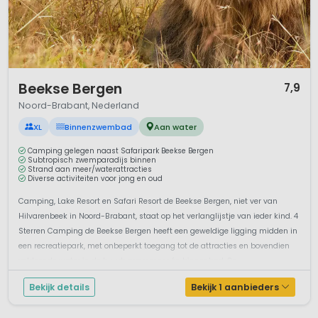
1 / 12
Beekse Bergen
7,9
Noord-Brabant, Nederland
XL
Binnenzwembad
Aan water
Camping gelegen naast Safaripark Beekse Bergen
Subtropisch zwemparadijs binnen
Strand aan meer/waterattracties
Diverse activiteiten voor jong en oud
Camping, Lake Resort en Safari Resort de Beekse Bergen, niet ver van
Hilvarenbeek in Noord-Brabant, staat op het verlanglijstje van ieder kind. 4
Sterren Camping de Beekse Bergen heeft een geweldige ligging midden in
een recreatiepark, met onbeperkt toegang tot de attracties en bovendien
voldoende water in de buurt: zwemmeer én binnenbad. Oo...
Bekijk details
Bekijk 1 aanbieders