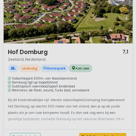
1 / 12
Hof Domburg
7,1
Zeeland, Nederland
L
Levendig
Waterpark
Aan zee
Vakantiepark 500m. van Noordzeestrand
Domburg ligt op loopafstand
Subtropisch zwembad/apart kinderbad
Welnness: de Parel, sauna, Turks bad, zonnebank
Bij dit kindvriendelijke vijf-sterren vakantiepark/camping Kampeerresort
Hof Domburg, op slechts 500 meter van het strand, ben je op de juiste
plaats als je van luxe kamperen houdt. En dan ook nog eens bij een
gezellige badplaats, namelijk Domburg op het zeeuwse Walcheren. Dit is
van oudsher het bekendste deel van Zeeland met de meeste zonuren. Een...