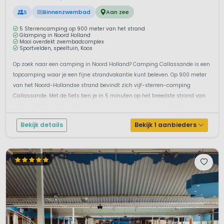
S
Binnenzwembad
Aan zee
5 Sterrencamping op 900 meter van het strand
Glamping in Noord Holland
Mooi overdekt zwembadcomplex
Sportvelden, speeltuin, Koos
Op zoek naar een camping in Noord Holland? Camping Callassande is een
topcamping waar je een fijne strandvakantie kunt beleven. Op 900 meter
van het Noord-Hollandse strand bevindt zich vijf-sterren-camping
Callassande. Met de fiets ben je in 5 minuten op het breedste strand van
Nederland. Naast de vele voorzieningen en ruime kampeerplaatsen
beschik...
Bekijk details
Bekijk 1 aanbieders