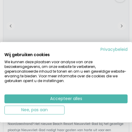
Bekijk details
Bekijk 1 aanbieders
Privacybeleid
Wij gebruiken cookies
We kunnen deze plaatsen voor analyse van onze
bezoekersgegevens, om onze website te verbeteren,
gepersonaliseerde inhoud te tonen en om u een geweldige website-
ervaring te bieden. Voor meer informatie over de cookies die we
gebruiken opent u de instellingen.
1 / 12
Roompot Beach Resort Nieuwvliet-Bad
8,5
Accepteer alles
Zeeland, Nederland
Nee, pas aan
S
Binnenzwembad
Aan zee
Nieuw park bij strand (nog niet alle voorzieningen)
Leuke plaatsen, Knokke, Brugge en Sluis
Rust, ruimte en natuur