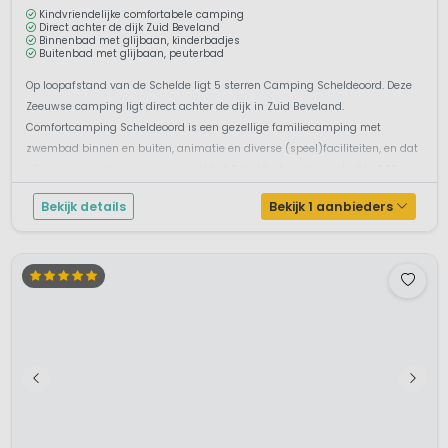
Scheldeoord
8,0
Zeeland, Nederland
M
Binnen- & Buitenzwembad
Aan zee
Kindvriendelijke comfortabele camping
Direct achter de dijk Zuid Beveland
Binnenbad met glijbaan, kinderbadjes
Buitenbad met glijbaan, peuterbad
Op loopafstand van de Schelde ligt 5 sterren Camping Scheldeoord. Deze
Zeeuwse camping ligt direct achter de dijk in Zuid Beveland.
Comfortcamping Scheldeoord is een gezellige familiecamping met
zwembad binnen en buiten, animatie en diverse (speel)faciliteiten, en dat
alles in een rustige omgeving, met het Scheldestrandje op slechts 500 m.
Wandel- ...
Bekijk details
Bekijk 1 aanbieders