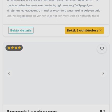
Fijne familiecamping in Noord-Brabant
Recreatieplas met glijbaan
Groot binnen zwembad
Duikschool op camping Ter Spegelt
In de Kempen, het zuidelijk deel van Brabant en bovendien één van de
mooiste gebieden van deze provincie, ligt camping TerSpegelt, een
vijfsterren recreatiecentrum met alle comfort, waar veel te beleven valt.
Bos, heidegebieden en vennen zijn het kenmerk van de Kempen, maar
TerSpegelt biedt zoveel meer, volop waterpret in een bosrijk ...
Bekijk details
Bekijk 2 aanbieders