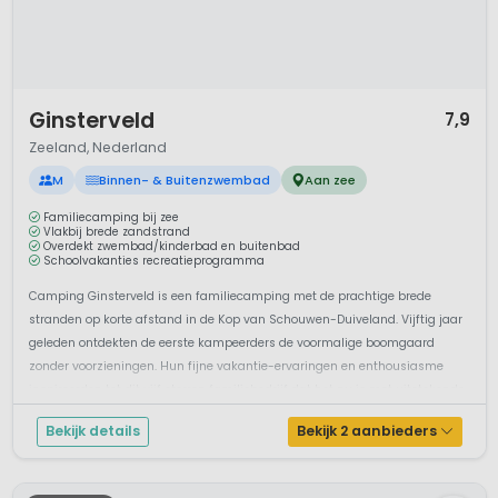
1 / 12
Ginsterveld
7,9
Zeeland, Nederland
M
Binnen- & Buitenzwembad
Aan zee
Familiecamping bij zee
Vlakbij brede zandstrand
Overdekt zwembad/kinderbad en buitenbad
Schoolvakanties recreatieprogramma
Camping Ginsterveld is een familiecamping met de prachtige brede
stranden op korte afstand in de Kop van Schouwen-Duiveland. Vijftig jaar
geleden ontdekten de eerste kampeerders de voormalige boomgaard
zonder voorzieningen. Hun fijne vakantie-ervaringen en enthousiasme
inspireerden tot dit vijf sterren familiebedrijf dat het nu is met uitstekende