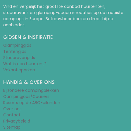
Pagina 1
Pagina 2
Pagina 3
Pagina 4
Pagina 5
Pagina 6
Pagina 7
HUURTENT.BE
Vind en vergelijk het grootste aanbod huurtenten,
stacaravans en glamping-accommodaties op de mooiste
campings in Europa. Betrouwbaar boeken direct bij de
aanbieder.
GIDSEN & INSPIRATIE
Glampinggids
Tentengids
Stacaravangids
Wat is een huurtent?
Vakantieparken
HANDIG & OVER ONS
Bijzondere campingplekken
Campingjobs/Couriers
Resorts op de ABC-eilanden