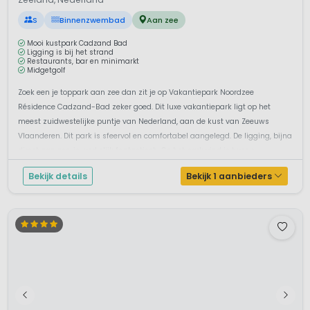
1 / 12
Noordzee Résidence Cadzand-Bad
7,7
Zeeland, Nederland
S
Binnenzwembad
Aan zee
Mooi kustpark Cadzand Bad
Ligging is bij het strand
Restaurants, bar en minimarkt
Midgetgolf
Zoek een je toppark aan zee dan zit je op Vakantiepark Noordzee
Résidence Cadzand-Bad zeker goed. Dit luxe vakantiepark ligt op het
meest zuidwestelijke puntje van Nederland, aan de kust van Zeeuws
Vlaanderen. Dit park is sfeervol en comfortabel aangelegd. De ligging, bijna
direct aan zee, is werkelijk fantastisch. Op het park vind je twee r...
Bekijk details
Bekijk 1 aanbieders