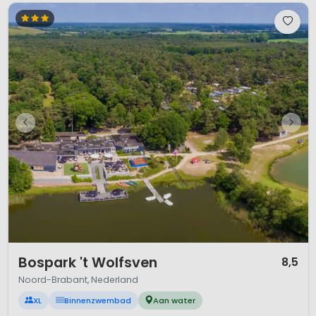
1 / 12
Bospark 't Wolfsven
8,5
Noord-Brabant, Nederland
XL
Binnenzwembad
Aan water