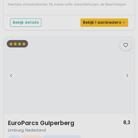
Gratis wifi
Ben jij op zoek naar een heerlijke vakantie bij de zee aan het
Noordzeestrand? Het nieuwe Beach Resort Nieuwvliet-Bad bij het gezellige
plaatsje Nieuwvliet-Bad nodigt haar gasten van harte uit voor een
heerlijke strandvakantie. De mooie witte vakantiehuizen, de Beachlodges
en de luxe grote vakantievilla's wat gaat het worden? En aan het strand
kan ...
Bekijk details
Bekijk 1 aanbieders