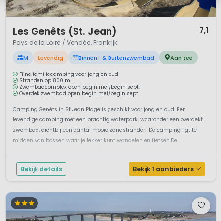
1 / 12
Les Genêts (St. Jean)
7,1
Pays de la Loire / Vendée, Frankrijk
M
Levendig
Binnen- & Buitenzwembad
Aan zee
Fijne familiecamping voor jong en oud
Stranden op 800 m.
Zwembadcomplex open begin mei/begin sept.
Overdek zwembad open begin mei/begin sept.
Camping Genêts in St Jean Plage is geschikt voor jong en oud. Een
levendige camping met een prachtig waterpark, waaronder een overdekt
zwembad, dichtbij een aantal mooie zandstranden. De camping ligt te
midden van bossen waar je lekker kunt wandelen en fietsen.De
voorzieningen van Camping Les Genêts en de sfeer maken deze 4 sterren
camp...
Bekijk details
Bekijk 1 aanbieders