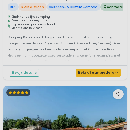
S
Klein & Groen
Binnen- & Buitenzwembad
Aan water
Kindvriendelijke camping
Zwembad binnen/buiten
Erg mooi en goed onderhouden
Meertje om te vissen
Camping Domaine de l'Etang is een kleinschalige 4-sterrencamping
gelegen tussen de stad Angers en Saumur ( Pays de Loire/ Vendee). Deze
camping is gelegen rond een oude boerderij van het Château de Brissac.
Het is een ruim opgezette, goed verzorgde en groene familiecamping met
moderne voorzieningen. De camping ligt op een mooie rustige plek i...
Bekijk details
Bekijk 1 aanbieders