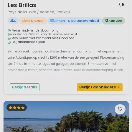
Les Brillas
7,9
Pays de la Loire / Vendée, Frankrijk
S
Klein & Groen
Binnen- & Buitenzwembad
Aan zee
Kleine kindvriendelijk camping
Op slechts 1200 m. van de Franse westkust
Mooi verwarmd zwembad met kinderbad
Bar, afhaalmaaltijden
Ben je op zoek naar een gastvrije driesterren camping in het departement
Loire Atlantique, op slechts 1200 meter van de zee gelegen? Flowercamping
Les Brillas is in het Loiregebied gelegen, op slechts 15 minuten van het
havenstadje Pornic, onder de stad Nantes. Deze driesterrencamping is een
prettige gezinscamping, kindvriendelijk, gastvrij en keur...
Bekijk details
Bekijk 1 aanbieders