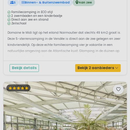
S
Binnen- & Buitenzwembad
Aan zee
Familiecamping in ECO stijl
2 zwembaden en een kinderbadje
Direct aan zee en strand
Zeilschool
Domaine le Midi ligt op het eiland Noirmoutier dat slechts 49 km2 groot is.
Deze 5-sterrencamping in de Vendée is direct aan de zee gelegen en zeer
kindvriendelijk. Op deze echte familiecamping vier je vakantie in een
natuurlijke omgeving aan de Atlantische kust. Glamping in de duinen op
het eiland NoirmoutierDe accommodaties vormen één geheel met ...
Bekijk details
Bekijk 2 aanbieders