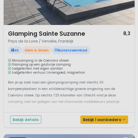
1 / 12
Glamping Sainte Suzanne
8,3
Pays de la Loire / Vendée, Frankrijk
XS
Klein & Groen
Buitenzwembad
Minicamping in de Coëvrons streek
Glamping op een gastvrije camping
Lodgetenten met eigen sanitair
Lodgetenten verhuur Linnengoed, magnetron
Ben je op zoek naar een glampingcamping met slechts 30
kampeerplaatsen in een schilderachtige groene omgeving van de
Coëvrons streek. Op slechts 725 kilometer van Utrecht vind je deze
camping, niet ver gelegen van het charmante middeleeuws plaatsje
Sainte Suzanne. Slenter hier door de leuke middeleeuwse straatjes en
geniet van de heerlijke maaltijd...
Bekijk details
Bekijk 1 aanbieders