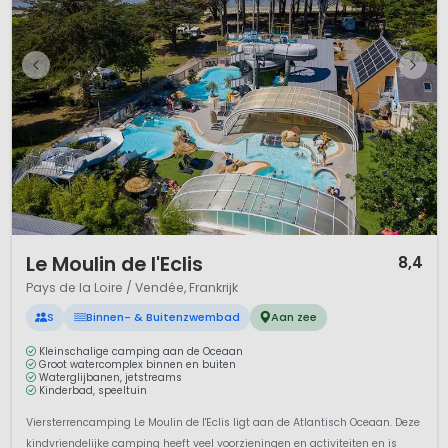
1 / 12
Le Moulin de l'Eclis
8,4
Pays de la Loire / Vendée, Frankrijk
S
Binnen- & Buitenzwembad
Aan zee
Kleinschalige camping aan de Oceaan
Groot watercomplex binnen en buiten
Waterglijbanen, jetstreams
Kinderbad, speeltuin
Viersterrencamping Le Moulin de l'Eclis ligt aan de Atlantisch Oceaan. Deze
kindvriendelijke camping heeft veel voorzieningen en activiteiten en is