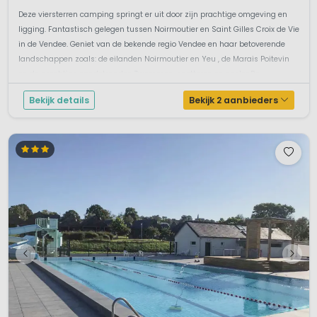
Deze viersterren camping springt er uit door zijn prachtige omgeving en
ligging. Fantastisch gelegen tussen Noirmoutier en Saint Gilles Croix de Vie
in de Vendee. Geniet van de bekende regio Vendee en haar betoverende
landschappen zoals: de eilanden Noirmoutier en Yeu , de Marais Poitevin
en de prachtige zandstranden.Zwemmen, spetteren en spelenDe ...
Bekijk details
Bekijk 2 aanbieders