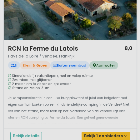
1 / 12
RCN la Ferme du Latois
8,0
Pays de la Loire / Vendée, Frankrijk
S
Klein & Groen
Buitenzwembad
Aan water
Kindvriendelijk vakantiepark, rust en volop ruimte
Zwembad met glijbanen
2 meren om te vissen en spelevaren
Strand en zee op 13 km
Je kampeervakantie in een luxe bungalowtent of juist een lodgetent met
eigen sanitair boeken op een kindvriendelijke camping in de Vendee? Niet
ver van het strand, maar toch op het platteland van de Vendee ligt vier
sterren RCN camping La Ferme du Latois. Een geheel gerenoveerde
boerderij uit 1880 is het middelpunt van deze camping. In deze oase va...
Bekijk details
Bekijk 1 aanbieders