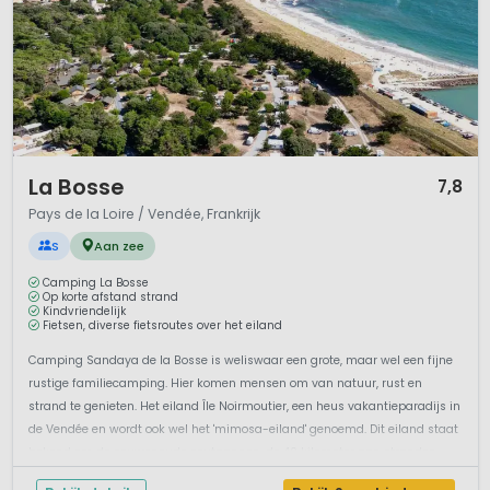
1 / 12
La Bosse
7,8
Pays de la Loire / Vendée, Frankrijk
S
Aan zee
Camping La Bosse
Op korte afstand strand
Kindvriendelijk
Fietsen, diverse fietsroutes over het eiland
Camping Sandaya de la Bosse is weliswaar een grote, maar wel een fijne
rustige familiecamping. Hier komen mensen om van natuur, rust en
strand te genieten. Het eiland Île Noirmoutier, een heus vakantieparadijs in
de Vendée en wordt ook wel het 'mimosa-eiland' genoemd. Dit eiland staat
bekend om de eeuwenoude zoutpannen, de 40 kilometer aan stranden...