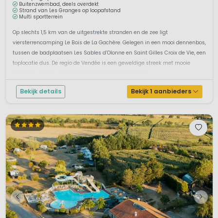
Buitenzwembad, deels overdekt
Strand van Les Granges op loopafstand
Multi sportterrein
Op slechts 1,5 km van de uitgestrekte stranden en de zee ligt
viersterrencamping Le Bois de La Gachère. Gelegen in een mooi dennenbos,
tussen de badplaatsen Les Sables d’Olonne en Saint Gilles Croix de Vie, een
toplocatie dus. De regio de Vendée is een geweldige streek met mooie
stranden, baaien, gezellige badplaatsen, havenstad...
Bekijk details
Bekijk 1 aanbieders