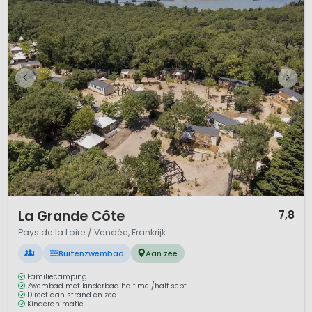
1 / 12
La Grande Côte
7,8
Pays de la Loire / Vendée, Frankrijk
L
Buitenzwembad
Aan zee
Familiecamping
Zwembad met kinderbad half mei/half sept.
Direct aan strand en zee
Kinderanimatie