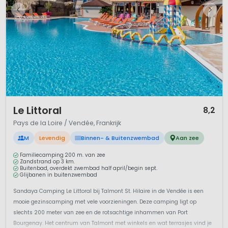
1 / 12
Le Littoral
8,2
Pays de la Loire / Vendée, Frankrijk
M
Levendig
Binnen- & Buitenzwembad
Aan zee
Familiecamping 200 m. van zee
Zandstrand op 3 km.
Buitenbad, overdekt zwembad half april/begin sept.
Glijbanen in buitenzwembad
Sandaya Camping Le Littoral bij Talmont St. Hilaire in de Vendée is een
mooie gezinscamping met vele voorzieningen. Deze camping ligt op
slechts 200 meter van zee en de rotsachtige inhammen van Port
Bourgenay. Het centrum van Talmont met winkels en wat terrasjes vind je