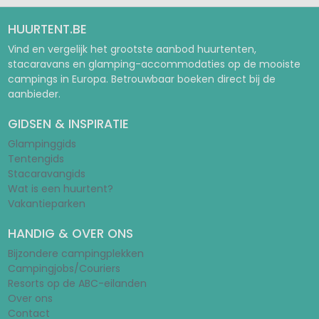
HUURTENT.BE
Vind en vergelijk het grootste aanbod huurtenten,
stacaravans en glamping-accommodaties op de mooiste
campings in Europa. Betrouwbaar boeken direct bij de
aanbieder.
GIDSEN & INSPIRATIE
Glampinggids
Tentengids
Stacaravangids
Wat is een huurtent?
Vakantieparken
HANDIG & OVER ONS
Bijzondere campingplekken
Campingjobs/Couriers
Resorts op de ABC-eilanden
Over ons
Contact