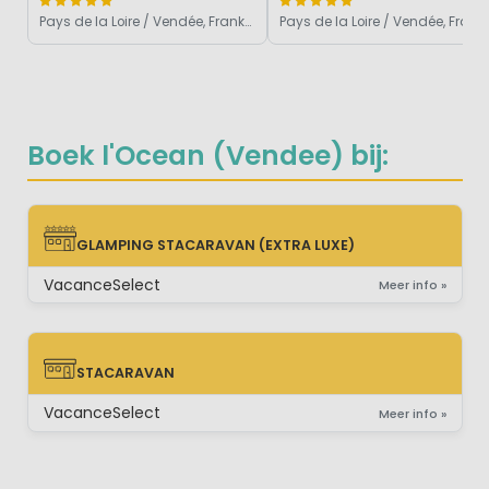
Pays de la Loire / Vendée, Frankrijk
Pays de la Loire / Vendé
Boek l'Ocean (Vendee) bij:
GLAMPING STACARAVAN (EXTRA LUXE)
GLAMPING STACARAVAN (EXTRA LUXE)
VacanceSelect
Meer info »
STACARAVAN
STACARAVAN
VacanceSelect
Meer info »