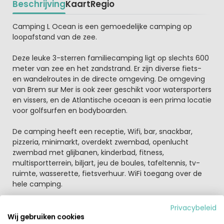
Beschrijving
Kaart
Regio
Beschrijving
Camping L Ocean is een gemoedelijke camping op
loopafstand van de zee.
Deze leuke 3-sterren familiecamping ligt op slechts 600
meter van zee en het zandstrand. Er zijn diverse fiets-
en wandelroutes in de directe omgeving. De omgeving
van Brem sur Mer is ook zeer geschikt voor watersporters
en vissers, en de Atlantische oceaan is een prima locatie
voor golfsurfen en bodyboarden.
De camping heeft een receptie, Wifi, bar, snackbar,
pizzeria, minimarkt, overdekt zwembad, openlucht
zwembad met glijbanen, kinderbad, fitness,
multisportterrein, biljart, jeu de boules, tafeltennis, tv-
ruimte, wasserette, fietsverhuur. WiFi toegang over de
hele camping.
Hier kunt u genieten van het mooie zwembadcomplex
Privacybeleid
aangelegd met 3 verwarmde zwembaden, een overdekt
Wij gebruiken cookies