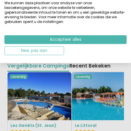
zwembad, een kinderbad en waterglijbanen. In de
We kunnen deze plaatsen voor analyse van onze
maanden juli en augustus worden er leuke
bezoekersgegevens, om onze website te verbeteren,
gepersonaliseerde inhoud te tonen en om u een geweldige website-
evenementen georganiseerd. Tijdens de
ervaring te bieden. Voor meer informatie over de cookies die we
zomervakanties zijn kinderen van 6-11 jaar welkom op de
gebruiken opent u de instellingen.
kinderclub voor recreatieve activiteiten, de tieners van
12-18 krijgen begeleiding bij activiteiten en sports. Ook
vindt u op het terrein een snackbar, een levensmiddelen
Accepteer alles
winkel met vers brood en kranten.
Nee, pas aan
Vergelijkbare Campings
Recent Bekeken
Levendig
Levendig
Les Genêts (St. Jean)
Le Littoral