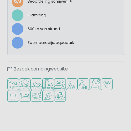
6,9
Beoordeling schrijven
Glamping
600 m van strand
Zwemparadijs, aquapark
Bezoek campingwebsite
Ligt bij strand en zee
Overdekt zwembad
Openlucht zwembad
Zwemparadijs of waterpark
Wellnessfaciliteiten
Aanbevolen voor jonge kindere
Aanbevolen voor tieners
Veel mogelijkheden 
WiFi beschikba
Campingwinkel/Supermarkt
Restaurant of pizzeria
Animatieprogramma
Watersportfaciliteiten
Fietsverhuur