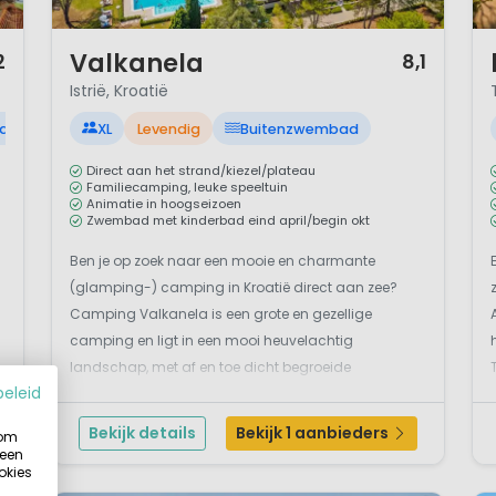
1 / 12
1 
Valkanela
2
8,1
Istrië, Kroatië
ad
XL
Levendig
Buitenzwembad
Direct aan het strand/kiezel/plateau
Familiecamping, leuke speeltuin
Animatie in hoogseizoen
Zwembad met kinderbad eind april/begin okt
Ben je op zoek naar een mooie en charmante
(glamping-) camping in Kroatië direct aan zee?
Camping Valkanela is een grote en gezellige
camping en ligt in een mooi heuvelachtig
landschap, met af en toe dicht begroeide
beleid
r
beplanting, op het schiereiland Istrië. Deze mooie
ligging in een fantastische baai tussen de plaatsen
Bekijk details
Bekijk 1 aanbieders
 om
Vrsar en Funtana is u...
 een
okies