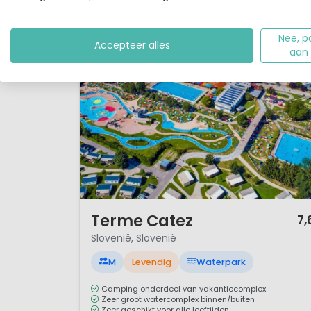
Nee, p
Accepteer alles
aan
1 / 12
Terme Catez
7,
Slovenië, Slovenië
M
Levendig
Waterpark
Camping onderdeel van vakantiecomplex
Zeer groot watercomplex binnen/buiten
Zeer geschikt voor alle leeftijden