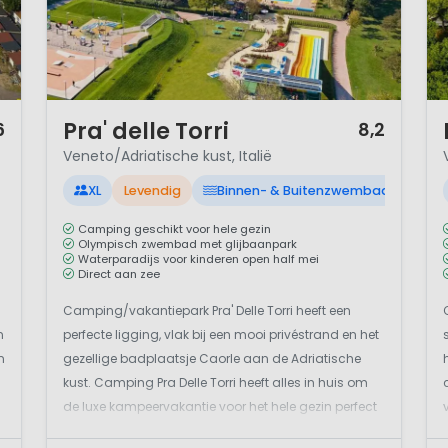
1 / 12
1 
Pra' delle Torri
6
8,2
Veneto/Adriatische kust, Italië
XL
Levendig
Binnen- & Buitenzwembad
Camping geschikt voor hele gezin
Olympisch zwembad met glijbaanpark
Waterparadijs voor kinderen open half mei
Direct aan zee
Camping/vakantiepark Pra' Delle Torri heeft een
n
perfecte ligging, vlak bij een mooi privéstrand en het
n
gezellige badplaatsje Caorle aan de Adriatische
kust. Camping Pra Delle Torri heeft alles in huis om
de luxe kampeervakantie voor het hele gezin perfect
te maken. Lekker afkoelen kun je zeker op camping