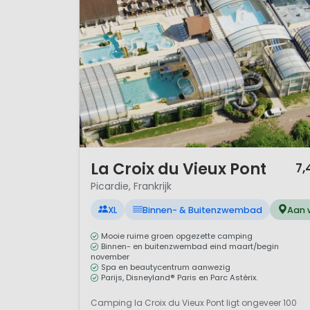
1 / 12
La Croix du Vieux Pont
7,
Picardie, Frankrijk
XL
Binnen- & Buitenzwembad
Aan 
Mooie ruime groen opgezette camping
Binnen- en buitenzwembad eind maart/begin
november
Spa en beautycentrum aanwezig
Parijs, Disneyland® Paris en Parc Astérix.
Camping la Croix du Vieux Pont ligt ongeveer 100