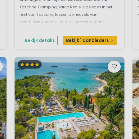
Toscane. Camping Barco Reale is gelegen in het
hart van Toscane, tussen de heuvels van
Montalbano. Verder ligt deze camping mooi
y
centraal en is omgeven door vele Italiaanse steden
-
zoals: Florence, Pistoia, Lucca, Montecatini Terme en
Bekijk details
Bekijk 1 aanbieders
Pisa. Het ideale vakantieve...