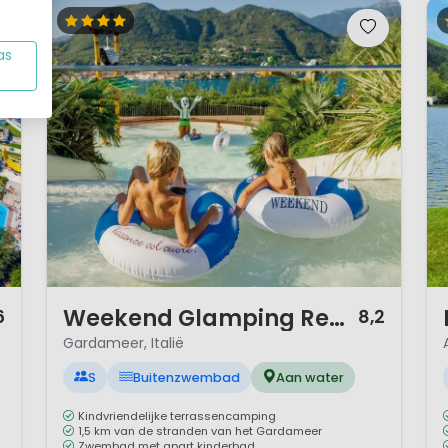
as
1 / 12
1 
Weekend Glamping Resort
6
8,2
Gardameer, Italië
S
Buitenzwembad
Aan water
Kindvriendelijke terrassencamping
1,5 km van de stranden van het Gardameer
Zwembad met apart kinderbad