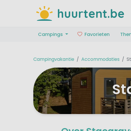
huurtent.be
Campings
Favorieten
The
Campingvakantie
Accommodaties
S
St