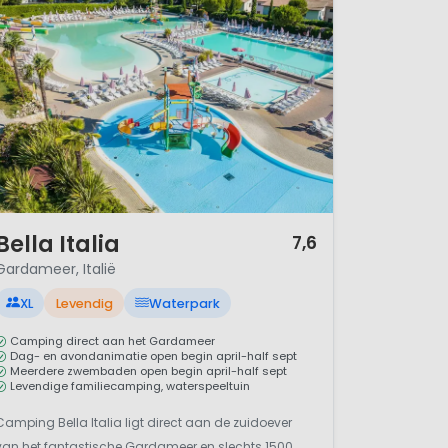
/ 12
Bella Italia
7,6
Gardameer, Italië
XL
Levendig
Waterpark
Camping direct aan het Gardameer
Dag- en avondanimatie open begin april-half sept
Meerdere zwembaden open begin april-half sept
Levendige familiecamping, waterspeeltuin
Camping Bella Italia ligt direct aan de zuidoever
van het fantastische Gardameer en slechts 1500