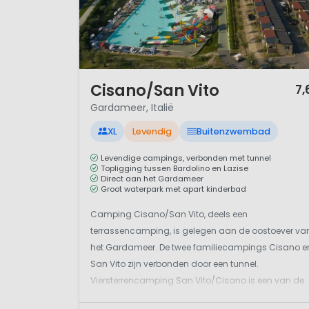
1 / 12
Cisano/San Vito
7,
Gardameer, Italië
XL
Levendig
Buitenzwembad
Levendige campings, verbonden met tunnel
Topligging tussen Bardolino en Lazise
Direct aan het Gardameer
Groot waterpark met apart kinderbad
Camping Cisano/San Vito, deels een
terrassencamping, is gelegen aan de oostoever va
het Gardameer. De twee familiecampings Cisano e
San Vito zijn verbonden door een tunnel.
Viersterrencamping San Vito/Cisano is een van de
weinige Italiaanse campings aan het Gardameer