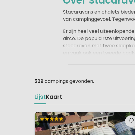
Over Stacarav
Stacaravans en chalets bieden 
van campinggevoel. Tegenwoo
Er zijn heel veel uiteenlopend
airco. De populairste uitvoeri
stacaravan met twee slaapka
en vaak ook een tweede badk
Houten chalets bieden hetzelf
529
campings gevonden.
Lijst
Kaart