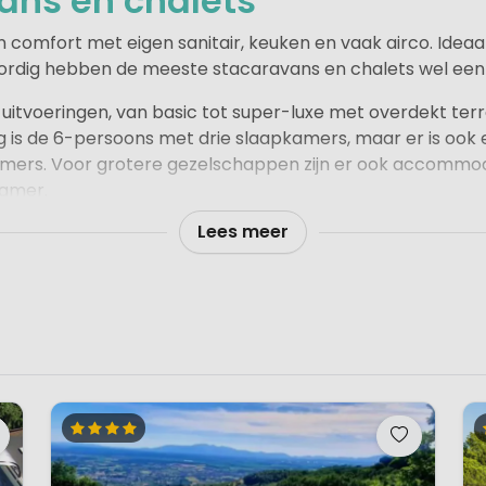
ans en chalets
comfort met eigen sanitair, keuken en vaak airco. Ideaal
rdig hebben de meeste stacaravans en chalets wel een
e uitvoeringen, van basic tot super-luxe met overdekt te
ng is de 6-persoons met drie slaapkamers, maar er is ook 
mers. Voor grotere gezelschappen zijn er ook accommod
amer.
Lees meer
de comfort als stacaravans, maar hebben een andere uits