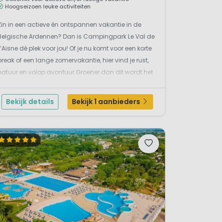
Hoogseizoen leuke activiteiten
Zin in een actieve én ontspannen vakantie in de
Belgische Ardennen? Dan is Campingpark Le Val de
L’Aisne dé plek voor jou! Of je nu komt voor een korte
break of een lange zomervakantie, hier vind je rust,
natuur en volop avontuur.Groener dan dit wordt het
niet!Deze charmante, grotendeels vlakke camping
ligt midden in het groen, omringd door heuvels...
Bekijk details
Bekijk 1 aanbieders