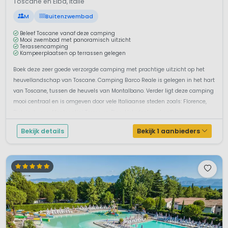
Toscane en Elba, Italië
M
Buitenzwembad
Beleef Toscane vanaf deze camping
Mooi zwembad met panoramisch uitzicht
Terassencamping
Kampeerplaatsen op terrassen gelegen
Boek deze zeer goede verzorgde camping met prachtige uitzicht op het
heuvellandschap van Toscane. Camping Barco Reale is gelegen in het hart
van Toscane, tussen de heuvels van Montalbano. Verder ligt deze camping
mooi centraal en is omgeven door vele Italiaanse steden zoals: Florence,
Pistoia, Lucca, Montecatini Terme en Pisa. Het ideale vakantieve...
Bekijk details
Bekijk 1 aanbieders