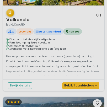
1 / 12
4
8,1
Valkanela
Istrië, Kroatië
XL
Levendig
Buitenzwembad
Aan zee
Direct aan het strand/kiezel/plateau
Familiecamping, leuke speeltuin
Animatie in hoogseizoen
Zwembad met kinderbad eind april/begin okt
Ben je op zoek naar een mooie en charmante (glamping-) camping in
Kroatië direct aan zee? Camping Valkanela is een grote en gezellige
camping en ligt in een mooi heuvelachtig landschap, met af en toe dicht
begroeide beplanting, op het schiereiland Istrië. Deze mooie ligging in een
fantastische baai tussen de plaatsen Vrsar en Funtana is u...
Bekijk details
Bekijk 1 aanbieders