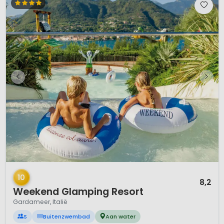
1 / 12
10
8,2
Weekend Glamping Resort
Gardameer, Italië
S
Buitenzwembad
Aan water