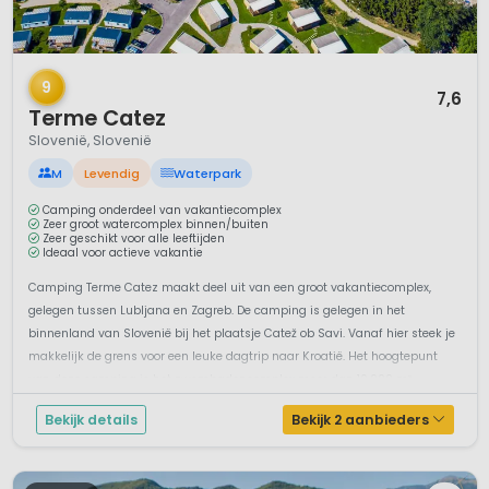
1 / 12
9
7,6
Terme Catez
Slovenië, Slovenië
M
Levendig
Waterpark
Camping onderdeel van vakantiecomplex
Zeer groot watercomplex binnen/buiten
Zeer geschikt voor alle leeftijden
Ideaal voor actieve vakantie
Camping Terme Catez maakt deel uit van een groot vakantiecomplex,
gelegen tussen Lubljana en Zagreb. De camping is gelegen in het
binnenland van Slovenië bij het plaatsje Catež ob Savi. Vanaf hier steek je
makkelijk de grens voor een leuke dagtrip naar Kroatië. Het hoogtepunt
van deze camping is het zwembadencomplex meer dan 10.000 m²...
Bekijk details
Bekijk 2 aanbieders