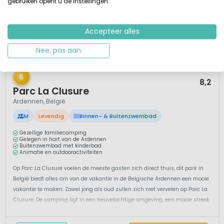
gebruiken opent u de instellingen.
Accepteer alles
Nee, pas aan
1 / 12
6
8,2
Parc La Clusure
Ardennen, België
M
Levendig
Binnen- & Buitenzwembad
Gezellige familiecamping
Gelegen in hart van de Ardennen
Buitenzwembad met kinderbad
Animatie en outdooractiviteiten
Op Parc La Clusure voelen de meeste gasten zich direct thuis, dit park in
België biedt alles om van de vakantie in de Belgische Ardennen een mooie
vakantie te maken. Zowel jong als oud zullen zich niet vervelen op Parc La
Clusure. De camping ligt in een heuvelachtige omgeving, een mooie streek
waar je in de directe omgeving de leuke dorpjes, S...