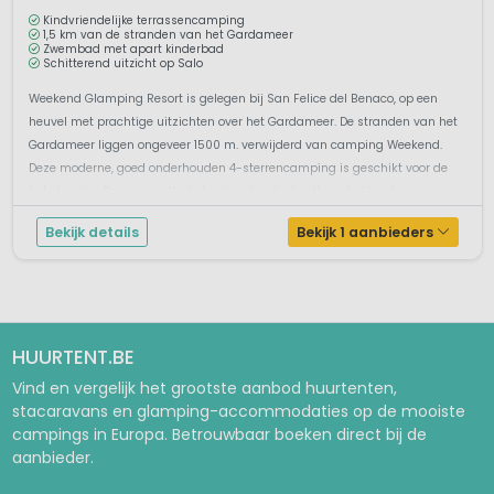
Kindvriendelijke terrassencamping
1,5 km van de stranden van het Gardameer
Zwembad met apart kinderbad
Schitterend uitzicht op Salo
Weekend Glamping Resort is gelegen bij San Felice del Benaco, op een
heuvel met prachtige uitzichten over het Gardameer. De stranden van het
Gardameer liggen ongeveer 1500 m. verwijderd van camping Weekend.
Deze moderne, goed onderhouden 4-sterrencamping is geschikt voor de
hele familie. De ervaren Nederlandse directie heeft gastvrijheid en verzorg...
Bekijk details
Bekijk 1 aanbieders
HUURTENT.BE
Vind en vergelijk het grootste aanbod huurtenten,
stacaravans en glamping-accommodaties op de mooiste
campings in Europa. Betrouwbaar boeken direct bij de
aanbieder.