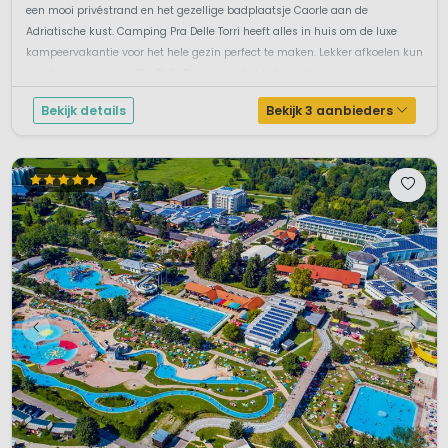
een mooi privéstrand en het gezellige badplaatsje Caorle aan de
Adriatische kust. Camping Pra Delle Torri heeft alles in huis om de luxe
kampeervakantie voor het hele gezin perfect te maken. Lekker afkoelen kun
je zeker op camping Pra Delle Torri, je vind er het groot...
Bekijk details
Bekijk 3 aanbieders