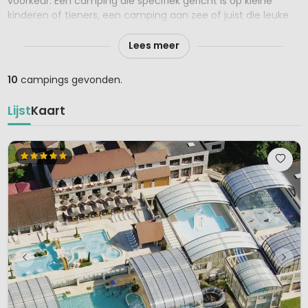
voorkeur. Een camping die specifiek gericht is op kleine
kinderen of tieners, een camping aan zee of juist die leuke
kleine en liefst groene camping in de bergen?
Lees meer
Let op! Deze top 10 campings zijn erg populair en vaak al
vroeg in het kampeerseizoen volgeboekt.
10
campings gevonden.
Gelukkig is iedere top 10 lijst verlengd en kun je nu vaak ook
Lijst
Kaart
de 15 favoriete campings per thema bekijken. Wacht niet te
lang met het boeken van een van deze favoriete campings
want de kans is groot dat er geen plaats meer is in het
hoogseizoen!