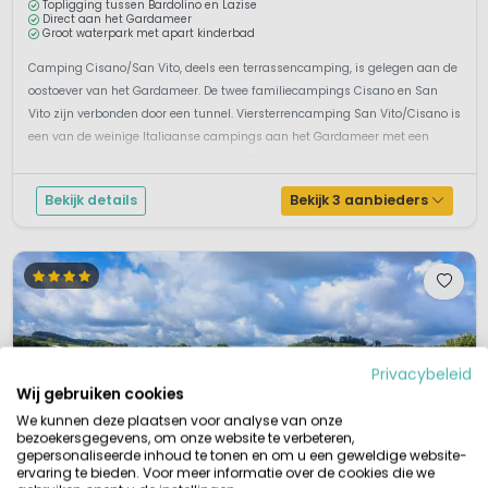
Topligging tussen Bardolino en Lazise
Direct aan het Gardameer
Groot waterpark met apart kinderbad
Camping Cisano/San Vito, deels een terrassencamping, is gelegen aan de
oostoever van het Gardameer. De twee familiecampings Cisano en San
Vito zijn verbonden door een tunnel. Viersterrencamping San Vito/Cisano is
een van de weinige Italiaanse campings aan het Gardameer met een
zandstrandje. Vanaf deze kindvriendelijke camping kun je via een fantast...
Bekijk details
Bekijk 3 aanbieders
Privacybeleid
Wij gebruiken cookies
We kunnen deze plaatsen voor analyse van onze
bezoekersgegevens, om onze website te verbeteren,
gepersonaliseerde inhoud te tonen en om u een geweldige website-
ervaring te bieden. Voor meer informatie over de cookies die we