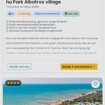
hu Park Albatros village
Toscane en Elba, Italië
XL
Levendig
Buitenzwembad
Aan zee
Grote familiecamping, gezinnen jonge kinderen
Groot zwembadcomplex/kinderbaden
800 m van het strand, Toscaanse kust
Centraal restaurant/winkeltjes/supermarkt
Een luxe kampeervakantie met een megagroot zwembad en het strand op
korte afstand? Park Albatros is een grote viersterrencamping niet ver van
het vissersplaatsje San Vincenzo in Toscane. Deze Top-camping ligt
midden in een heel groot dennenbos (Maremma natuurpark). Het strand
bereik je via de weg en een stukje door het bos. Een vakantie met kindere...
Bekijk details
Bekijk 3 aanbieders