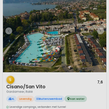
1 / 12
5
7,6
Cisano/San Vito
Gardameer, Italië
XL
Levendig
Buitenzwembad
Aan water
Levendige campings, verbonden met tunnel