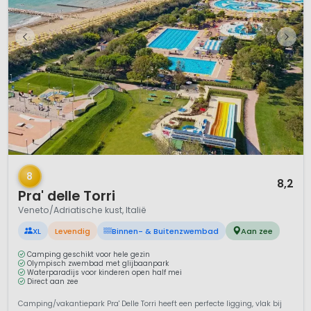
1 / 12
8
8,2
Pra' delle Torri
Veneto/Adriatische kust, Italië
XL
Levendig
Binnen- & Buitenzwembad
Aan zee
Camping geschikt voor hele gezin
Olympisch zwembad met glijbaanpark
Waterparadijs voor kinderen open half mei
Direct aan zee
Camping/vakantiepark Pra' Delle Torri heeft een perfecte ligging, vlak bij