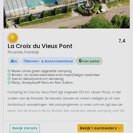
1 / 12
1
7,4
La Croix du Vieux Pont
Picardie, Frankrijk
XL
Binnen- & Buitenzwembad
Aan water
Mooie ruime groen opgezette camping
Binnen- en buitenzwembad eind maart/begin november
Spa en beautycentrum aanwezig
Parijs, Disneyland® Paris en Parc Astérix.
Camping la Croix du Vieux Pont ligt ongeveer 100 km. boven Parijs, in het
zuiden van de Picardie. De heuvels, bossen en meren nodigen je uit voor
fantastisch wandelingen. Het campingterrein is mooi ruim en ligt aan de
oever van de Aisne in Berny Rivière. Met name een ideale camping voor het
voor- en najaar, of een tussencamping in het hoogse...
Bekijk details
Bekijk 1 aanbieders