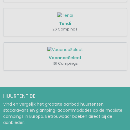
Tendi
26 Campings
VacanceSelect
161 Campings
HUURTENT.BE
Vind en vergelijk het grootste aanbod huurtenten,
stacaravans en glamping-accommodaties op de mooiste
campings in Europa. Betrouwbaar boeken direct bij de
aanbieder.