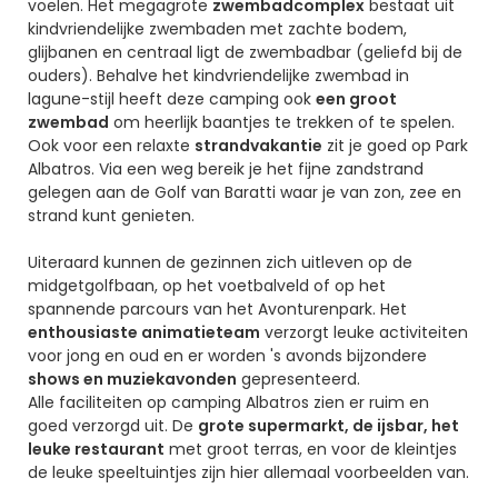
voelen. Het megagrote
zwembadcomplex
bestaat uit
kindvriendelijke zwembaden met zachte bodem,
glijbanen en centraal ligt de zwembadbar (geliefd bij de
ouders). Behalve het kindvriendelijke zwembad in
lagune-stijl heeft deze camping ook
een groot
zwembad
om heerlijk baantjes te trekken of te spelen.
Ook voor een relaxte
strandvakantie
zit je goed op Park
Albatros. Via een weg bereik je het fijne zandstrand
gelegen aan de Golf van Baratti waar je van zon, zee en
strand kunt genieten.
Uiteraard kunnen de gezinnen zich uitleven op de
midgetgolfbaan, op het voetbalveld of op het
spannende parcours van het Avonturenpark. Het
enthousiaste animatieteam
verzorgt leuke activiteiten
voor jong en oud en er worden 's avonds bijzondere
shows en muziekavonden
gepresenteerd.
Alle faciliteiten op camping Albatros zien er ruim en
goed verzorgd uit. De
grote supermarkt, de ijsbar, het
leuke restaurant
met groot terras, en voor de kleintjes
de leuke speeltuintjes zijn hier allemaal voorbeelden van.