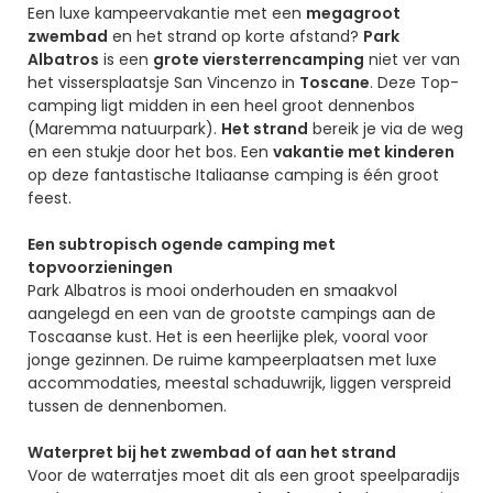
Beschrijving
Een luxe kampeervakantie met een
megagroot
zwembad
en het strand op korte afstand?
Park
Albatros
is een
grote viersterrencamping
niet ver van
het vissersplaatsje San Vincenzo in
Toscane
. Deze Top-
camping ligt midden in een heel groot dennenbos
(Maremma natuurpark).
Het strand
bereik je via de weg
en een stukje door het bos. Een
vakantie met kinderen
op deze fantastische Italiaanse camping is één groot
feest.
Een subtropisch ogende camping met
topvoorzieningen
Park Albatros is mooi onderhouden en smaakvol
aangelegd en een van de grootste campings aan de
Toscaanse kust. Het is een heerlijke plek, vooral voor
jonge gezinnen. De ruime kampeerplaatsen met luxe
accommodaties, meestal schaduwrijk, liggen verspreid
tussen de dennenbomen.
Waterpret bij het zwembad of aan het strand
Voor de waterratjes moet dit als een groot speelparadijs