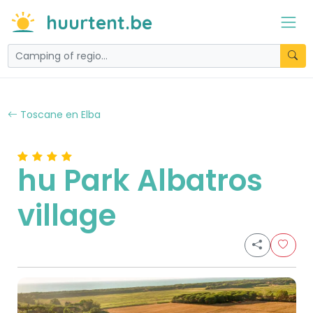
huurtent.be
Toscane en Elba
hu Park Albatros
village