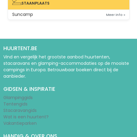
STAANPLAATS
STAANPLAATS
Suncamp
Meer info »
HUURTENT.BE
Vind en vergelijk het grootste aanbod huurtenten,
stacaravans en glamping-accommodaties op de mooiste
campings in Europa. Betrouwbaar boeken direct bij de
aanbieder.
GIDSEN & INSPIRATIE
Glampinggids
Tentengids
Stacaravangids
Wat is een huurtent?
Vakantieparken
HANDIG & OVER ONS