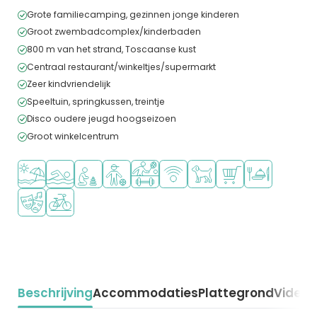
Grote familiecamping, gezinnen jonge kinderen
Groot zwembadcomplex/kinderbaden
800 m van het strand, Toscaanse kust
Centraal restaurant/winkeltjes/supermarkt
Zeer kindvriendelijk
Speeltuin, springkussen, treintje
Disco oudere jeugd hoogseizoen
Groot winkelcentrum
Ligt bij strand en zee
Openlucht zwembad
Aanbevolen voor jonge kinderen
Aanbevolen voor tieners
Veel mogelijkheden om te sporten
WiFi beschikbaar
Huisdieren toegestaan
Campingwinkel/Sup
Restaurant of p
Animatieprogramma
Fietsverhuur
Beschrijving
Accommodaties
Plattegrond
Video
K