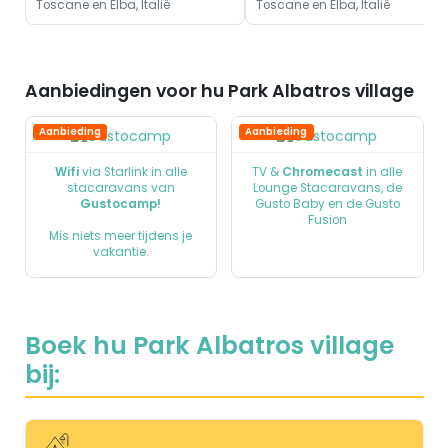
Toscane en Elba, Italië
Toscane en Elba, Italië
Aanbiedingen voor hu Park Albatros village
Aanbieding
Aanbieding
Wifi
via Starlink in alle
TV &
Chromecast
in alle
stacaravans van
Lounge Stacaravans, de
Gustocamp!
Gusto Baby en de Gusto
Fusion
Mis niets meer tijdens je
vakantie.
Boek hu Park Albatros village
bij: