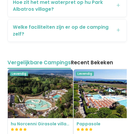
Hoe zit het met waterpret op hu Park
Albatros village?
Welke faciliteiten zijn er op de camping
zelf?
Vergelijkbare Campings
Recent Bekeken
Levendig
Levendig
hu Norcenni Girasole village
Pappasole