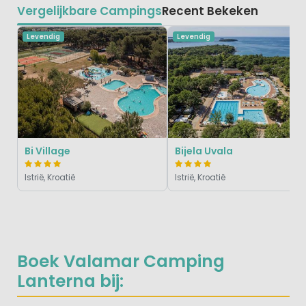
Vergelijkbare Campings
Recent Bekeken
Levendig
Levendig
Bi Village
Bijela Uvala
Istrië, Kroatië
Istrië, Kroatië
Boek Valamar Camping
Lanterna bij: