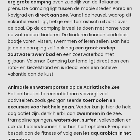
erg grote camping
even zuidelijk van de Italiaanse
grens. De camping ligt tussen de mooie steden Porec en
Novigrad en
direct aan zee
. Vanaf de heuvel, waarop dit
vakantieresort ligt, heb je een fantastisch uitzicht over
de baai. Op de camping is veel te doen met name voor
de wat oudere kinderen. De kinderen kunnen eindeloos
bootje varen, vissen, zwemmen of leren zeilen. Dan heb
je op de camping zelf ook nog
een groot ondiep
zoutwaterzwembad
en een zoetwaterbad met
glijbaan. Valamar Camping Lanterna ligt direct aan een
rots- en kiezelstrand en is ideaal voor een actieve
vakantie aan de kust.
Animatie en watersporten op de Adriatische Zee
Het enthousiaste recreatieteam verzorgt veel
activiteiten, zoals georganiseerde
toernooien en
excursies voor het hele gezin
. Verder kun je hier de hele
dag actief zijn, denk hierbij aan
zwemmen
in de zee,
trampoline springen,
waterskiën, surfen,
volleyballen en
ook de fietsers kunnen hier hun hart ophalen. Breng een
bezoek aan de fitness of volg een
les aquarobics in het
zwembad
.