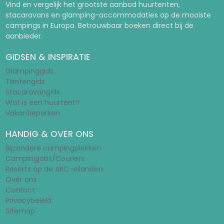
Vind en vergelijk het grootste aanbod huurtenten,
stacaravans en glamping-accommodaties op de mooiste
campings in Europa. Betrouwbaar boeken direct bij de
aanbieder.
GIDSEN & INSPIRATIE
Glampinggids
Tentengids
Stacaravangids
Wat is een huurtent?
Vakantieparken
HANDIG & OVER ONS
Bijzondere campingplekken
Campingjobs/Couriers
Resorts op de ABC-eilanden
Over ons
Contact
Privacybeleid
Sitemap