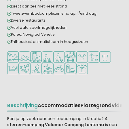
Direct aan zee met kiezelstrand
Twee zwembadcomplexen eind april/eind aug.
Diverse restaurants
Veel watersportmogelijkheden
Porec, Novigrad, Venetië
Enthousiast animatieteam in hoogseizoen
Ligt bij strand en zee
Openlucht zwembad
Zwemparadijs of waterpark
Aanbevolen voor jonge kinderen
Aanbevolen voor tieners
Veel mogelijkheden om te spor
WiFi beschikbaar
Huisdieren toegesta
Campingwinke
Restaurant of pizzeria
Animatieprogramma
Watersportfaciliteiten
Discotheek
Fietsverhuur
Laadpaal elektrische auto
Waterspeeltuin
Beschrijving
Accommodaties
Plattegrond
Video
K
Beschrijving
Ben je op zoek naar een topcamping in Kroatië?
4
sterren-camping Valamar Camping Lanterna
is een