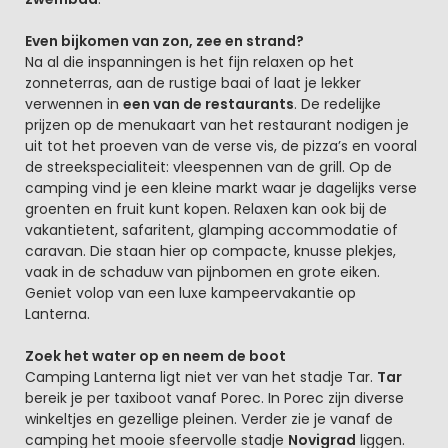
Even bijkomen van zon, zee en strand?
Na al die inspanningen is het fijn relaxen op het
zonneterras, aan de rustige baai of laat je lekker
verwennen in
een van de restaurants
. De redelijke
prijzen op de menukaart van het restaurant nodigen je
uit tot het proeven van de verse vis, de pizza’s en vooral
de streekspecialiteit: vleespennen van de grill. Op de
camping vind je een kleine markt waar je dagelijks verse
groenten en fruit kunt kopen. Relaxen kan ook bij de
vakantietent, safaritent, glamping accommodatie of
caravan. Die staan hier op compacte, knusse plekjes,
vaak in de schaduw van pijnbomen en grote eiken.
Geniet volop van een luxe kampeervakantie op
Lanterna.
Zoek het water op en neem de boot
Camping Lanterna ligt niet ver van het stadje Tar.
Tar
bereik je per taxiboot vanaf Porec. In Porec zijn diverse
winkeltjes en gezellige pleinen. Verder zie je vanaf de
camping het mooie sfeervolle stadje
Novigrad
liggen.