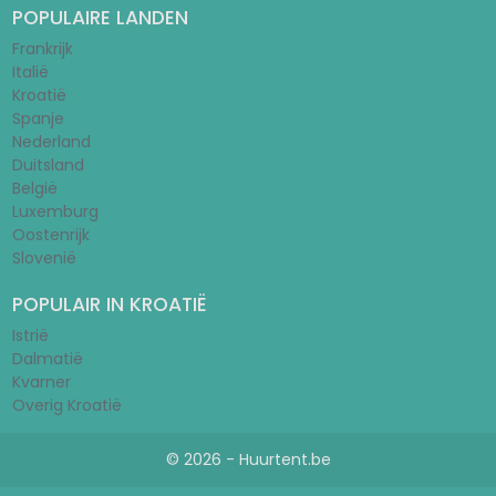
POPULAIRE LANDEN
Frankrijk
Italië
Kroatië
Spanje
Nederland
Duitsland
België
Luxemburg
Oostenrijk
Slovenië
POPULAIR IN KROATIË
Istrië
Dalmatië
Kvarner
Overig Kroatië
© 2026 - Huurtent.be