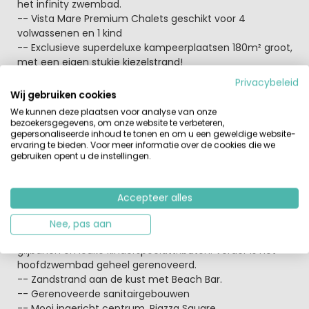
het infinity zwembad.
-- Vista Mare Premium Chalets geschikt voor 4
volwassenen en 1 kind
-- Exclusieve superdeluxe kampeerplaatsen 180m² groot,
met een eigen stukje kiezelstrand!
-- Nieuw 2026: Ruime Kampeerplaatsen met jacuzzi
Privacybeleid
-- Nieuw 2026: Ruime Kampeerplaatsen met eigen
Wij gebruiken cookies
buitenkeuken en sanitair
We kunnen deze plaatsen voor analyse van onze
-- Nieuw 2026: Compleet vernieuwd en gerenoveerd
bezoekersgegevens, om onze website te verbeteren,
sanitair.
gepersonaliseerde inhoud te tonen en om u een geweldige website-
ervaring te bieden. Voor meer informatie over de cookies die we
-- Lanterna heeft de kwaliteit van alle camping
gebruiken opent u de instellingen.
voorzieningen, met extra aandacht voor de
groenvoorzieningen, upgrade van het wifi netwerk en
verbetering van het algehele dienstenpakket verhoogd.
Accepteer alles
Op Valamar Camping Lanterna vind je onder andere:
Nee, pas aan
-- Aquapark voor het hele gezin met spannende
glijbanen en leuke kinderspeelattributen. Verder is het
hoofdzwembad geheel gerenoveerd.
-- Zandstrand aan de kust met Beach Bar.
-- Gerenoveerde sanitairgebouwen
-- Mooi ingericht centrum. Piazza Square.