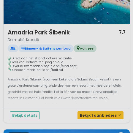
1 / 12
Amadria Park Šibenik
7,7
Dalmatië, Kroatië
L
Binnen- & Buitenzwembad
Aan zee
Direct aan het strand, actieve vakantie
Zeer veel activiteiten, jong en oud
Diverse zwembaden begin april/eind sept.
Kinderanimatie half april/half okt.
Amadria Park Sibenik (voorheen bekend als Solaris Beach Resort) is een
grote viersterrencamping, onderdeel van een resort met meerdere hotels,
geschikt voor de hele familie. Het is één van de meest kindvriendelijke
resorts in Dalmatië. Het biedt vele (water)sportfaciliteiten, volop
kinderanimatie en speelattributen, maar ook volo...
Bekijk details
Bekijk 1 aanbieders