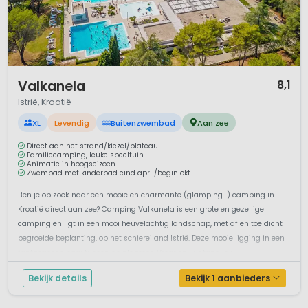
1 / 12
Valkanela
8,1
Istrië, Kroatië
XL
Levendig
Buitenzwembad
Aan zee
Direct aan het strand/kiezel/plateau
Familiecamping, leuke speeltuin
Animatie in hoogseizoen
Zwembad met kinderbad eind april/begin okt
Ben je op zoek naar een mooie en charmante (glamping-) camping in
Kroatië direct aan zee? Camping Valkanela is een grote en gezellige
camping en ligt in een mooi heuvelachtig landschap, met af en toe dicht
begroeide beplanting, op het schiereiland Istrië. Deze mooie ligging in een
fantastische baai tussen de plaatsen Vrsar en Funtana is u...
Bekijk details
Bekijk 1 aanbieders