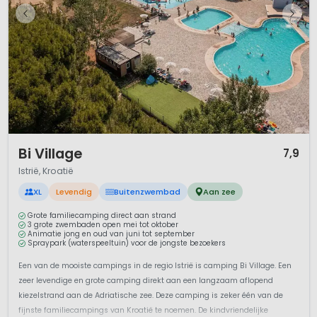
1 / 12
Bi Village
7,9
Istrië, Kroatië
XL
Levendig
Buitenzwembad
Aan zee
Grote familiecamping direct aan strand
3 grote zwembaden open mei tot oktober
Animatie jong en oud van juni tot september
Spraypark (waterspeeltuin) voor de jongste bezoekers
Een van de mooiste campings in de regio Istrië is camping Bi Village. Een
zeer levendige en grote camping direkt aan een langzaam aflopend
kiezelstrand aan de Adriatische zee. Deze camping is zeker één van de
fijnste familiecampings van Kroatië te noemen. De kindvriendelijke