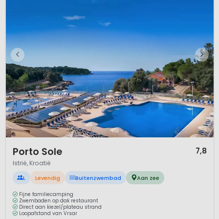
1 / 12
Porto Sole
7,8
Istrië, Kroatië
L
Levendig
Buitenzwembad
Aan zee
Fijne familiecamping
Zwembaden op dak restaurant
Direct aan kiezel/plateau strand
Loopafstand van Vrsar