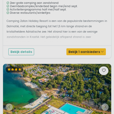
Zeer grote camping aan zandstrand
Zwembadcomplex/kinderbad begin mei/eind sept.
Activiteitenprogramma half mei/half sept.
Diverse restaurants/winkeltjes
Camping Zaton Holiday Resort is een van de populairste bestemmingen in
Dalmatië, met directe toegang tot het 1,5 km lange strand en de
kristalheldere Adriatische zee. Het strand hier is een van de weinige
zandstranden in Kroatië. Het geleidelijk aflopend strand is zeer
kindvriendelijk. Fijn om zandkastelen te bouwen en heerlijk om in het ...
Bekijk details
Bekijk 1 aanbieders