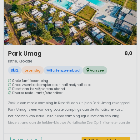
1 / 12
Park Umag
8,0
Istrië, Kroatië
XL
Levendig
Buitenzwembad
Aan zee
Grote familiecamping
Groot zwembadcomplex open half mei/half sept
Direct aan kiezel/plateau strand
Diverse restaurants/strandbar
Zoek je een mooie camping in Kroatië, dan zit je op Park Umag zeker goed.
Park Umag is een van de grootste campings aan de Adriatische kust, in
het noorden van Istrië. Deze ruime camping ligt direct aan een lang
kiezelstrand aan de helder-blauwe Adriatische Zee. Op 8 kilometer van de
camping ligt het oude plaatsje Umag met haar smalle ste...