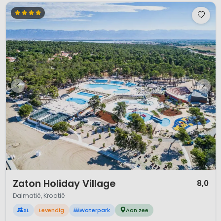
1 / 12
Zaton Holiday Village
8,0
Dalmatië, Kroatië
XL
Levendig
Waterpark
Aan zee