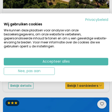
1 / 12
Boutique Santa Marina
8,9
Privacybeleid
Istrië, Kroatië
Wij gebruiken cookies
S
Buitenzwembad
Aan zee
We kunnen deze plaatsen voor analyse van onze
bezoekersgegevens, om onze website te verbeteren,
5-sterren boutique hotel
gepersonaliseerde inhoud te tonen en om u een geweldige website-
Drie zwembaden, waarvan één met kinderbad
ervaring te bieden. Voor meer informatie over de cookies die we
Rotsstrand met gratis shuttle bus
gebruiken opent u de instellingen.
Uitgebreid restaurant op het park
Ben je op zoek naar een vijfsterrencamping in Kroatië? Gelegen op het
grote schiereiland Istrië, tussen alle grote campings, vind je Boutique
Accepteer alles
camping Santa Marina. Deze charmante Kroatische camping ligt 800
Nee, pas aan
meter van het rotsstrand en de stad Porec ligt 10 kilometer verwijderd. Deze
nieuwe kleinschalige camping doet niet onder voor de grote jongens...
Bekijk details
Bekijk 1 aanbieders