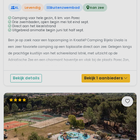
XL
Levendig
Buitenzwembad
Aan zee
Camping voor hele gezin, 6 km. van Porec
Drie zwembaden, open begin mei tot eind sept.
Direct aan het kiezelstrand
Uitgebreid animatie begin juni tot half sept.
Ben je op zoek naar een topcamping in Kroatië? Camping Bijela Uvala is
een zeer favoriete camping op een toplocatie direct aan zee. Gelegen langs
de prachtige kustlijn van het schiereiland Istrië, met uitzicht op de
Adriatische Zee en een charmant haventje en vlak bij de plaats Porec.Zon,
zee, strand en volop acitiviteitenJe kampeervakant...
Bekijk details
Bekijk 1 aanbieders