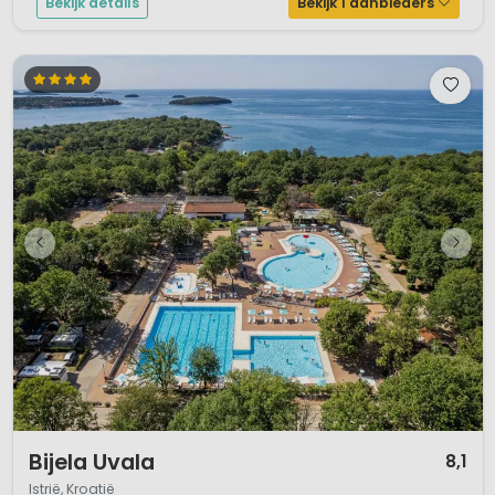
Bekijk details
Bekijk 1 aanbieders
1 / 12
Bijela Uvala
8,1
Istrië, Kroatië