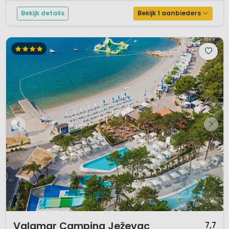
Bekijk details
Bekijk 1 aanbieders
1 / 12
Valamar Camping Ježevac
7,7