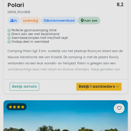
Polari
8,2
Istrië, Kroatië
XL
Levendig
Buitenzwembad
Aan zee
Perfecte gezinscamping Istrië
Direct aan zee met kiezelstrand
Zwembadcomplex half mei/half sept
Ondiep deel in zwembad
Camping Polari ligt 3 km. zuidelijk van het plaatsje Rovinj en direct aan de
blauwe Adriatische zee van Kroatië. De camping is met de plaats Rovinj
verbonden via een leuk wandel- en fietspad. Polari is gelegen aan een
schilderachtige baai met rotsen en diverse strandjes. Volop genieten van
zon en zee kun je bij het langzaam aflopende kiezelstr...
Bekijk details
Bekijk 1 aanbieders