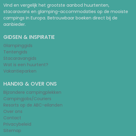
Vind en vergelijk het grootste aanbod huurtenten,
stacaravans en glamping-accommodaties op de mooiste
campings in Europa. Betrouwbaar boeken direct bij de
aanbieder.
GIDSEN & INSPIRATIE
Glampinggids
Tentengids
Stacaravangids
Wat is een huurtent?
Vakantieparken
HANDIG & OVER ONS
Bijzondere campingplekken
Campingjobs/Couriers
Resorts op de ABC-eilanden
Over ons
Contact
Privacybeleid
Sitemap