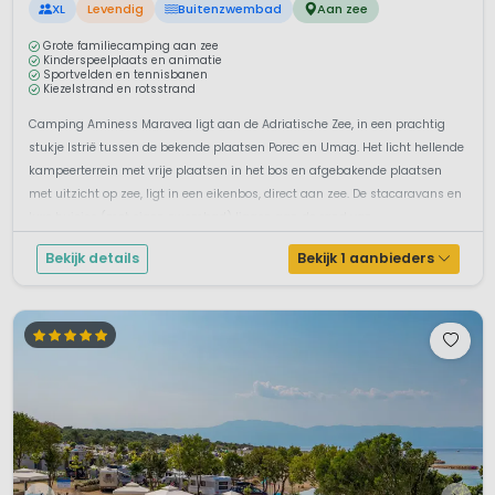
XL
Levendig
Buitenzwembad
Aan zee
Grote familiecamping aan zee
Kinderspeelplaats en animatie
Sportvelden en tennisbanen
Kiezelstrand en rotsstrand
Camping Aminess Maravea ligt aan de Adriatische Zee, in een prachtig
stukje Istrië tussen de bekende plaatsen Porec en Umag. Het licht hellende
kampeerterrein met vrije plaatsen in het bos en afgebakende plaatsen
met uitzicht op zee, ligt in een eikenbos, direct aan zee. De stacaravans en
luxe huisjes (met eigen zwembad) liggen aan de rand van...
Bekijk details
Bekijk 1 aanbieders