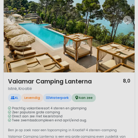
1 / 12
Valamar Camping Lanterna
8,0
Istrië, Kroatië
XL
Levendig
Waterpark
Aan zee
Prachtig vakantieresort 4 sterren en glamping
Zeer populaire grote camping
Direct aan zee met kiezelstrand
Twee zwembadcomplexen eind april/eind aug.
Ben je op zoek naar een topcamping in Kroatië? 4 sterren-camping
Valamar Camping Lanterna is een erg grote camping even zuidelijk van