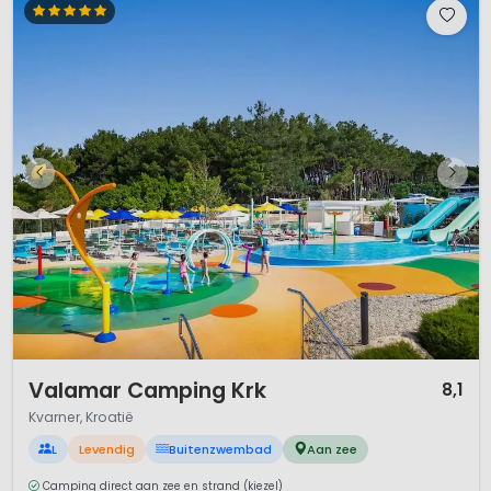
1 / 12
Valamar Camping Krk
8,1
Kvarner, Kroatië
L
Levendig
Buitenzwembad
Aan zee
Camping direct aan zee en strand (kiezel)