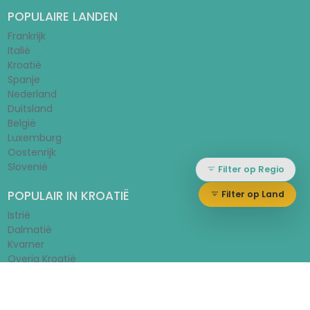
POPULAIRE LANDEN
Frankrijk
Italië
Kroatië
Spanje
Nederland
Duitsland
België
Luxemburg
Oostenrijk
Slovenië
Filter op Regio
POPULAIR IN KROATIË
Filter op Land
Istrië
Dalmatië
Kvarner
Overig Kroatië
© 2026 - Huurtent.be