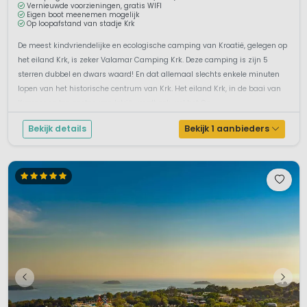
Vernieuwde voorzieningen, gratis WIFI
Eigen boot meenemen mogelijk
Op loopafstand van stadje Krk
De meest kindvriendelijke en ecologische camping van Kroatië, gelegen op
het eiland Krk, is zeker Valamar Camping Krk. Deze camping is zijn 5
sterren dubbel en dwars waard! En dat allemaal slechts enkele minuten
lopen van het historische centrum van Krk. Het eiland Krk, in de baai van
Kvarner en ten oosten van Istrië, wordt ook wel het Go...
Bekijk details
Bekijk 1 aanbieders