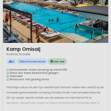
1 / 12
Kamp Omisalj
Kvarner, Kroatië
M
Buitenzwembad
Aan zee
Gerenoveerde mooie camping op eiland KRK
Direct aan breed kiezelstrand gelegen
Zwembad
Restaurant met gezellig terras
Prachtige natuur en een fijn mediterraan klimaat maken een verblijf op de
compleet gerenoveerder camping Omišalj tot een luxe kampeervakantie.
Dit zijn verder slechts enkele van de redenen om het eiland Krk te
bezoeken. Vergeet alle zorgen en breng fantastische momenten door in
deze prachtige streek. Het kiezelstrand ligt uitgestrekt over de mooie...