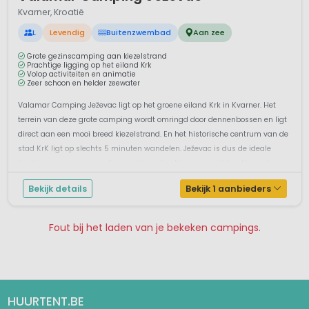
Kvarner, Kroatië
L
Levendig
Buitenzwembad
Aan zee
Grote gezinscamping aan kiezelstrand
Prachtige ligging op het eiland Krk
Volop activiteiten en animatie
Zeer schoon en helder zeewater
Valamar Camping Ježevac ligt op het groene eiland Krk in Kvarner. Het
terrein van deze grote camping wordt omringd door dennenbossen en ligt
direct aan een mooi breed kiezelstrand. En het historische centrum van de
stad KrK ligt op slechts 5 minuten wandelen. Ježevac is dus de ideale
bestemming voor een actieve gezinsvakantie aan zee. Vakantie op d...
Bekijk details
Bekijk 1 aanbieders
Fout bij het laden van je bekeken campings.
Pagina 1
Pagina 2
HUURTENT.BE