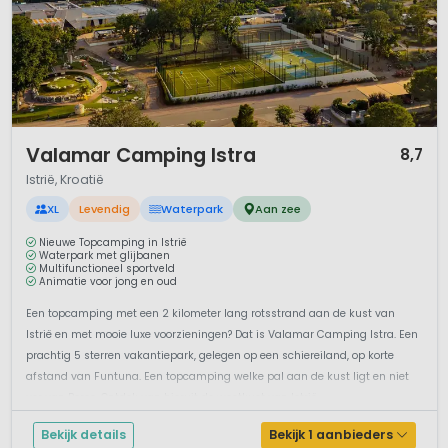
1 / 12
Valamar Camping Istra
8,7
Istrië, Kroatië
XL
Levendig
Waterpark
Aan zee
Nieuwe Topcamping in Istrië
Waterpark met glijbanen
Multifunctioneel sportveld
Animatie voor jong en oud
Een topcamping met een 2 kilometer lang rotsstrand aan de kust van
Istrië en met mooie luxe voorzieningen? Dat is Valamar Camping Istra. Een
prachtig 5 sterren vakantiepark, gelegen op een schiereiland, op korte
afstand van Funtuna. Een topcamping welke pal aan de kust ligt en niet
ver van Porec. Ontdek van hieruit de westkust van Istrië....
Bekijk details
Bekijk 1 aanbieders