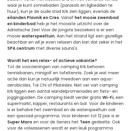
waar je kunt zonnebaden (parasols en ligbedden te
huur), kun je de oude stad Krk zien liggen, evenals de
eilanden Plavnik en Cres
. Vanaf
het mooie zwembad
en kinderbad
heb je het mooiste uitzicht over de
Adriatische Zee! Voor de jongste bezoekers is er een
mooie
waterspeeltuin
. Aan het strand ligt een gezellige
beachbar en wil je even relaxen dan kan dat zeker in het
SPA centrum
met diverse sauna's.
Wordt het een relax- of actieve vakantie?
Tot de voorzieningen van camping Krk behoren
tennisbanen, minigolf en tafeltennis. Zoek je wat meer
actie dan kun je natuurlijk meedoen aan een aqua-
aerobicsles, Tai Chi of Pilatesles. Niet ver van camping
Krk liggen een aantal wandelpromenades en fiets- en
joggingpaden. De camping biedt verder gratis
Wi-Fi
, een
supermarkt, kapper, restaurants en bar. Voor de kinderen
is er behalve het zwembad en de waterspeeltuin ook
een speciaal programma. Voor kinderen tot 12 jaar is er
Super Maro
en voor de tieners het
Teen
gedeelte. Ook
voor de volwassenen wordt er een leuk programma