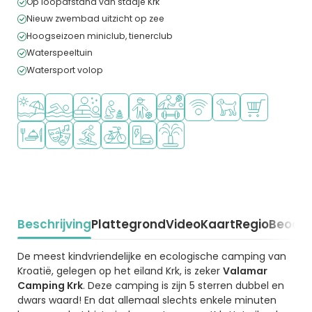
Op loopafstand van stadje Krk
Nieuw zwembad uitzicht op zee
Hoogseizoen miniclub, tienerclub
Waterspeeltuin
Watersport volop
Ligt bij strand en zee
Openlucht zwembad
Wellnessfaciliteiten
Aanbevolen voor jonge kinderen
Aanbevolen voor tieners
Veel mogelijkheden om te spor
WiFi beschikbaar
Huisdieren toegesta
Campingwinke
Restaurant of pizzeria
Animatieprogramma
Watersportfaciliteiten
Fietsverhuur
Laadpaal elektrische auto
Waterspeeltuin
Beschrijving
Plattegrond
Video
Kaart
Regio
Beoord
Beschrijving
De meest kindvriendelijke en ecologische camping van
Kroatië, gelegen op het eiland Krk, is zeker
Valamar
Camping Krk
. Deze camping is zijn 5 sterren dubbel en
dwars waard! En dat allemaal slechts enkele minuten