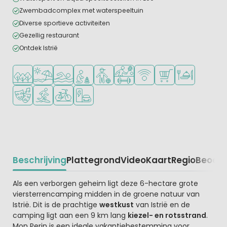
Zwembadcomplex met waterspeeltuin
Diverse sportieve activiteiten
Gezellig restaurant
Ontdek Istrië
Ligt in een bosrijke omgeving
Ligt bij strand en zee
Openlucht zwembad
Aanbevolen voor jonge kinderen
Aanbevolen voor tieners
Veel mogelijkheden om te spor
WiFi beschikbaar
Campingwinkel/Sup
Restaurant of p
Animatieprogramma
Watersportfaciliteiten
Fietsverhuur
Laadpaal elektrische auto
Beschrijving
Plattegrond
Video
Kaart
Regio
Beoord
Beschrijving
Als een verborgen geheim ligt deze 6-hectare grote
viersterrencamping midden in de groene natuur van
Istrië. Dit is de prachtige
westkust
van Istrië en de
camping ligt aan een 9 km lang
kiezel- en rotsstrand
.
Mon Perin is een ideale vakantiebestemming voor