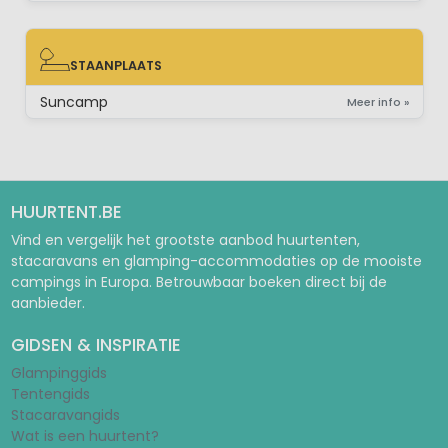
STAANPLAATS
STAANPLAATS
Suncamp
Meer info »
HUURTENT.BE
Vind en vergelijk het grootste aanbod huurtenten,
stacaravans en glamping-accommodaties op de mooiste
campings in Europa. Betrouwbaar boeken direct bij de
aanbieder.
GIDSEN & INSPIRATIE
Glampinggids
Tentengids
Stacaravangids
Wat is een huurtent?