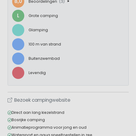
8,0
Beoordelingen
(3)
L
Grote camping
Glamping
100 m van strand
Buitenzwembad
Levendig
Bezoek campingwebsite
Direct aan lang kiezelstrand
Bosrijke camping
Animatieprogramma voor jong en oud
Watersport en aqua speeltoestellen in zee