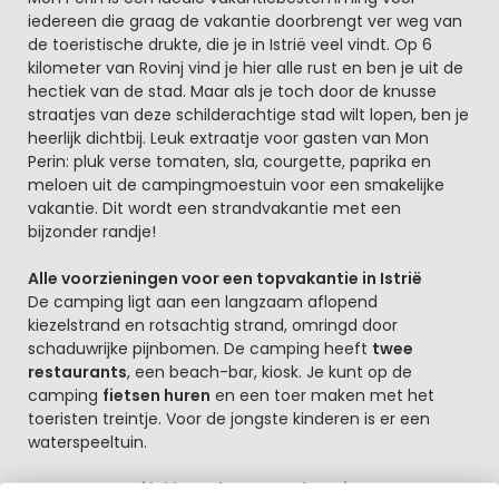
iedereen die graag de vakantie doorbrengt ver weg van
de toeristische drukte, die je in Istrië veel vindt. Op 6
kilometer van Rovinj vind je hier alle rust en ben je uit de
hectiek van de stad. Maar als je toch door de knusse
straatjes van deze schilderachtige stad wilt lopen, ben je
heerlijk dichtbij. Leuk extraatje voor gasten van Mon
Perin: pluk verse tomaten, sla, courgette, paprika en
meloen uit de campingmoestuin voor een smakelijke
vakantie. Dit wordt een strandvakantie met een
bijzonder randje!
Alle voorzieningen voor een topvakantie in Istrië
De camping ligt aan een langzaam aflopend
kiezelstrand en rotsachtig strand, omringd door
schaduwrijke pijnbomen. De camping heeft
twee
restaurants
, een beach-bar, kiosk. Je kunt op de
camping
fietsen huren
en een toer maken met het
toeristen treintje. Voor de jongste kinderen is er een
waterspeeltuin.
Watersport of lekker relaxen aan het nieuwe