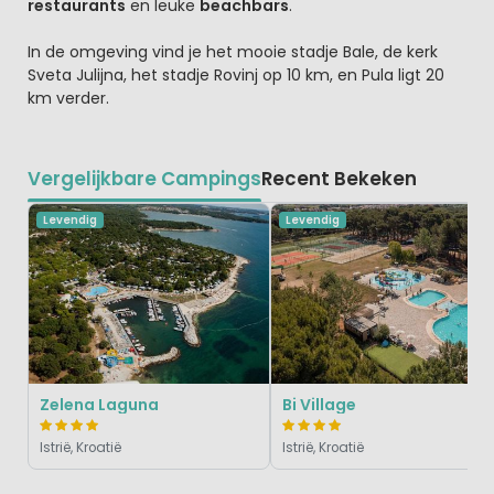
restaurants
en leuke
beachbars
.
In de omgeving vind je het mooie stadje Bale, de kerk
Sveta Julijna, het stadje Rovinj op 10 km, en Pula ligt 20
km verder.
Vergelijkbare Campings
Recent Bekeken
Levendig
Levendig
Zelena Laguna
Bi Village
Istrië, Kroatië
Istrië, Kroatië