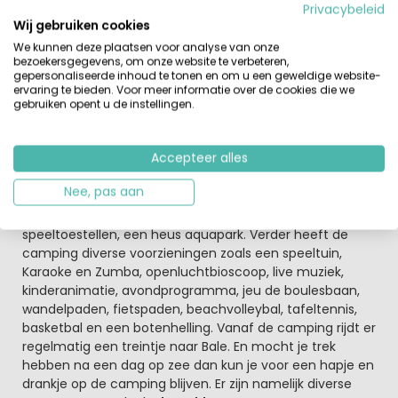
Privacybeleid
zwembad
Wij gebruiken cookies
Er is hier ook een prachtig nieuw zwembadcomplex,
bestaande uit 3 zwembaden. Hiervan is er een zwembad
We kunnen deze plaatsen voor analyse van onze
bezoekersgegevens, om onze website te verbeteren,
geschikt voor volwassenen, een kinderbad en een
gepersonaliseerde inhoud te tonen en om u een geweldige website-
relaxbad. De jongste bezoekers kunnen heerlijk spelen en
ervaring te bieden. Voor meer informatie over de cookies die we
spetteren in de waterspeeltuin. Verder kunnen de ouders
gebruiken opent u de instellingen.
ontspannen in de nieuwe jacuzzi. Ook kun je aan deze
prachtige kust diverse watersporten beoefenen, duiken
Accepteer alles
of een bootje huren.
Nee, pas aan
Actief bezig in de Adriatische zee
In de zee liggen diverse grote glijbanen en
speeltoestellen, een heus aquapark. Verder heeft de
camping diverse voorzieningen zoals een speeltuin,
Karaoke en Zumba, openluchtbioscoop, live muziek,
kinderanimatie, avondprogramma, jeu de boulesbaan,
wandelpaden, fietspaden, beachvolleybal, tafeltennis,
basketbal en een botenhelling. Vanaf de camping rijdt er
regelmatig een treintje naar Bale. En mocht je trek
hebben na een dag op zee dan kun je voor een hapje en
drankje op de camping blijven. Er zijn namelijk diverse