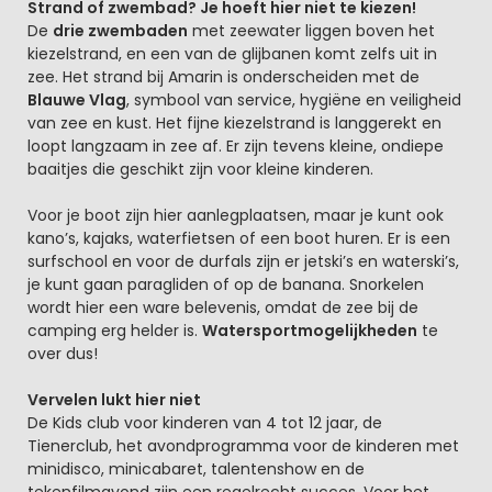
Strand of zwembad? Je hoeft hier niet te kiezen!
De
drie zwembaden
met zeewater liggen boven het
kiezelstrand, en een van de glijbanen komt zelfs uit in
zee. Het strand bij Amarin is onderscheiden met de
Blauwe Vlag
, symbool van service, hygiëne en veiligheid
van zee en kust. Het fijne kiezelstrand is langgerekt en
loopt langzaam in zee af. Er zijn tevens kleine, ondiepe
baaitjes die geschikt zijn voor kleine kinderen.
Voor je boot zijn hier aanlegplaatsen, maar je kunt ook
kano’s, kajaks, waterfietsen of een boot huren. Er is een
surfschool en voor de durfals zijn er jetski’s en waterski’s,
je kunt gaan paragliden of op de banana. Snorkelen
wordt hier een ware belevenis, omdat de zee bij de
camping erg helder is.
Watersportmogelijkheden
te
over dus!
Vervelen lukt hier niet
De Kids club voor kinderen van 4 tot 12 jaar, de
Tienerclub, het avondprogramma voor de kinderen met
minidisco, minicabaret, talentenshow en de
tekenfilmavond zijn een regelrecht succes. Voor het