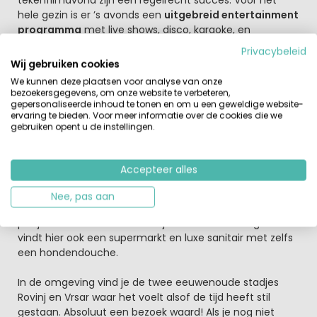
hele gezin is er ’s avonds een
uitgebreid entertainment
programma
met live shows, disco, karaoke, en
avondtoernooien.
Privacybeleid
Voor de volwassenen is er Istrische kookles, lessen
Wij gebruiken cookies
Kroatisch, en vergeet niet de sportieve activiteiten als
We kunnen deze plaatsen voor analyse van onze
zumba en aerobic.
bezoekersgegevens, om onze website te verbeteren,
gepersonaliseerde inhoud te tonen en om u een geweldige website-
ervaring te bieden. Voor meer informatie over de cookies die we
Zorg goed voor jezelf
gebruiken opent u de instellingen.
Geniet van de maaltijden in
een van de restaurants
op
het terrein, met bijvoorbeeld het schitterende uitzicht
vanaf het terras van restaurant Bura. Of kies voor grill
Accepteer alles
Planika, haal een stuk pizza bij Kandela of de fastfood
corner. Maar neem er zeker een glas Istrische wijn bij
Nee, pas aan
zoals Malvazija. Ook vind je over het hele resort verspreid
plekjes voor een lichte maaltijd of een verfrissing. Je
vindt hier ook een supermarkt en luxe sanitair met zelfs
een hondendouche.
In de omgeving vind je de twee eeuwenoude stadjes
Rovinj en Vrsar waar het voelt alsof de tijd heeft stil
gestaan. Absoluut een bezoek waard! Als je nog niet