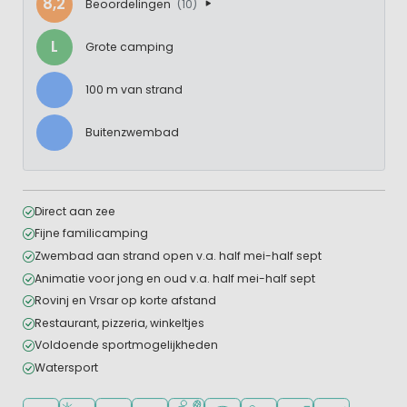
8,2
Beoordelingen
(10)
L
Grote camping
100 m van strand
Buitenzwembad
Direct aan zee
Fijne familicamping
Zwembad aan strand open v.a. half mei-half sept
Animatie voor jong en oud v.a. half mei-half sept
Rovinj en Vrsar op korte afstand
Restaurant, pizzeria, winkeltjes
Voldoende sportmogelijkheden
Watersport
Ligt in een bosrijke omgeving
Ligt bij strand en zee
Openlucht zwembad
Aanbevolen voor jonge kinderen
Veel mogelijkheden om te sporten
WiFi beschikbaar
Huisdieren toegestaan
Campingwinkel/Sup
Restaurant of p