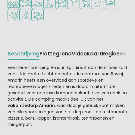
Animatieprogramma
Watersportfaciliteiten
Discotheek
Beschrijving
Plattegrond
Video
Kaart
Regio
Beoord
Beschrijving
Viersterrencamping Amarin ligt direct aan de mooie kust
van Istrië met uitzicht op het oude centrum van Rovinj.
Amarin heeft een overvloed aan sportieve en
recreatieve mogelijkheden en is daarom uitermate
geschikt voor een luxe kampeervakantie vol vermaak en
activiteit. De camping maakt deel uit van het
vakantiedorp Amarin
, waardoor je gebruik kunt maken
van alle voorzieningen van het dorp zoals de restaurants,
pizzeria, bars, kapper, krantenkiosk, tennisbanen en
midgetgolf.