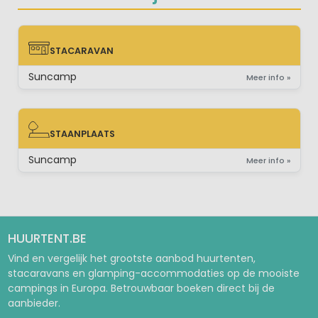
STACARAVAN
STACARAVAN
Suncamp
Meer info »
STAANPLAATS
STAANPLAATS
Suncamp
Meer info »
HUURTENT.BE
Vind en vergelijk het grootste aanbod huurtenten,
stacaravans en glamping-accommodaties op de mooiste
campings in Europa. Betrouwbaar boeken direct bij de
aanbieder.