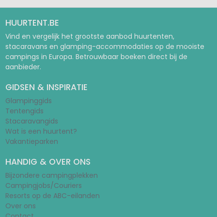
HUURTENT.BE
Vind en vergelijk het grootste aanbod huurtenten,
stacaravans en glamping-accommodaties op de mooiste
campings in Europa. Betrouwbaar boeken direct bij de
aanbieder.
GIDSEN & INSPIRATIE
Glampinggids
Tentengids
Stacaravangids
Wat is een huurtent?
Vakantieparken
HANDIG & OVER ONS
Bijzondere campingplekken
Campingjobs/Couriers
Resorts op de ABC-eilanden
Over ons
Contact