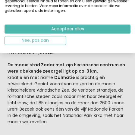
gepersonaliseerde inhoud te tonen en om u een geweldige website-
Voor de jongste bezoekers is er een Falky-Land miniclub
ervaring te bieden. Voor meer informatie over de cookies die we
en tieners kunnen zich uitleven tijdens de
gebruiken opent u de instellingen.
sporttoernooien. Ook kun je je conditie op peil houden
tijdens een potje tennis of een bezoek aan de fittness.
Verder worden er diverse watersporten aangeboden. En
Accepteer alles
in de avond smul je van een heerlijke maaltijd vanaf het
leuke terras bij het restaurant en geniet je van het
Nee, pas aan
uitzicht op zee. Voor een relaxmoment bezoek je de Spa
met sauna en jacuzzi.
De mooie stad Zadar met zijn historische centrum en
wereldbekende zeeorgel ligt op ca. 3 km.
Kroatië en met name
Dalmatië
is prachtig en
afwisselend. Geniet vooral van de zon en de mooie
kristalheldere Adriatische Zee, de verlaten strandjes, de
romantische steden zoals Zadar met haar zeeorgel en
lichtshow, de 1185 eilandjes en de meer dan 2600 zonne
uren! Bezoek ook eens één van de vijf Nationale Parken
in de omgeving, zoals het Nationaal Park Krka met haar
mooie watervallen.