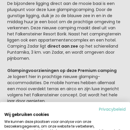
De bijzondere ligging direct aan de mooie baai is een
pluspunt voor deze luxe glampingcamping. Door de
gunstige ligging, duik je zo de blauwe zee in en in de
middag huur je een boot om de prachtige omgeving te
verkennen. Deze nieuwe camping maakt deel uit van
het Falkensteiner Resort Borik. Naast het campingterrein
liggen ook een appartementencomplex en een hotel.
Camping Zadar ligt
direct aan zee
op het schiereiland
Puntamika, 3 km. van Zadar, en wordt omgeven door
pijnbomen.
Glampingvoorzieningen op deze Premium camping
Je logeert hier in prachtige nieuwe glamping-
accommodaties. De mobile homes hebben allemaal
een mooi overdekt terras en airco en zijn luxe ingericht
volgens het Falkensteiner concept. Dat wordt het hele
jaar door genieten.
Privacybeleid
Op het park vind je een mooi
watercomplex
met fijn
Wij gebruiken cookies
zwembad en apart kinderbad. Op het vakantiepark
We kunnen deze plaatsen voor analyse van onze
wordt een leuk activiteiten programma aangeboden.
bezoekersgegevens, om onze website te verbeteren,