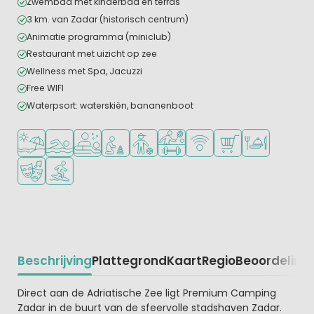
Zwembad met kinderbad en terras
3 km. van Zadar (historisch centrum)
Animatie programma (miniclub)
Restaurant met uizicht op zee
Wellness met Spa, Jacuzzi
Free WIFI
Waterpsort: waterskiën, bananenboot
Ligt bij strand en zee
Openlucht zwembad
Wellnessfaciliteiten
Aanbevolen voor jonge kinderen
Aanbevolen voor tieners
Veel mogelijkheden om te spor
WiFi beschikbaar
Campingwinkel/Sup
Restaurant of p
Animatieprogramma
Watersportfaciliteiten
Beschrijving
Plattegrond
Kaart
Regio
Beoordeling
Beschrijving
Direct aan de Adriatische Zee ligt Premium Camping
Zadar in de buurt van de sfeervolle stadshaven Zadar.