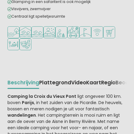
Glamping in een safaritent is ook mogelijk
Visvijvers, zwemvijver
Centraal ligt spelletjesruimte
Ligt bij het water
Overdekt zwembad
Openlucht zwembad
Wellnessfaciliteiten
Aanbevolen voor jonge kinderen
Veel mogelijkheden om te spor
Golfbaan in de buurt
WiFi beschikbaar
Campingwinke
Restaurant of pizzeria
Animatieprogramma
Beschrijving
Plattegrond
Video
Kaart
Regio
Beoord
Beschrijving
Camping la Croix du Vieux Pont
ligt ongeveer 100 km.
boven
Parijs
, in het zuiden van de Picardie. De heuvels,
bossen en meren nodigen je uit voor fantastisch
wandelingen
. Het campingterrein is mooi ruim en ligt
aan de oever van de Aisne in Berny Rivière. Met name
een ideale camping voor het voor- en najaar, of een
tussencamping in het hoogseizoen op weg naar het