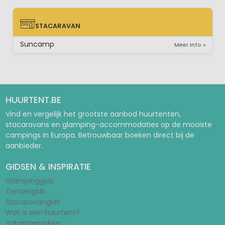
STACARAVAN
STACARAVAN
Suncamp
Meer info »
HUURTENT.BE
Vind en vergelijk het grootste aanbod huurtenten,
stacaravans en glamping-accommodaties op de mooiste
campings in Europa. Betrouwbaar boeken direct bij de
aanbieder.
GIDSEN & INSPIRATIE
Glampinggids
Tentengids
Stacaravangids
Wat is een huurtent?
Vakantieparken