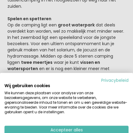
zuiden.
Spelen en spetteren
Op de camping ligt een
groot waterpark
dat deels
overdekt kan worden, wel zo makkelijk met minder weer.
In het zwembad ligt een speeleiland voor de jongste
bezoekers. Voor een ultiem ontspanmoment kun je
gebruik maken van het solarium, de jacuzzi en de
hydromassage. Midden op deze 5 sterren camping
liggen
twee meertjes
waar je kunt
vissen en
watersporten
en er is nog een kleiner meer met
zandstrand
waar je heerlijk kunt
zwemmen
. De
Privacybeleid
voorzieningen zijn uitstekend. Voor kinderen zijn er
Wij gebruiken cookies
trampolines, een speeltuin en waterfietsen. Er is een
We kunnen deze plaatsen voor analyse van onze
prima
restaurant
waar je al vroeg in de avond terecht
bezoekersgegevens, om onze website te verbeteren,
kunt met de kleintjes.
gepersonaliseerde inhoud te tonen en om u een geweldige website-
La Croix du Vieux Pont is een zeer kindvriendelijke
ervaring te bieden. Voor meer informatie over de cookies die we
camping.
gebruiken opent u de instellingen.
Water, relaxen en sporten
Accepteer alles
Vanaf het zonnige terras kijk je uit over het prachtige