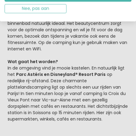
zwembadcomplex, met onder meer een perfect
Nee, pas aan
verwarmd binnenbad, diverse buitenbaden en
fantastische glijbanen
. Bij wat minder weer is zo'n
binnenbad natuurlijk ideaal. Het beautycentrum zorgt
voor de optimale ontspanning en wil je fit voor de dag
komen, bezoek dan tijdens je vakantie ook eens de
fitnessruimte. Op de camping kun je gebruik maken van
internet en WiFi.
Wat gaat het worden?
In de omgeving vind je mooie kastelen. En natuurlijk ligt
het
Parc Astérix en Disneyland® Resort Paris
op
redelijke rij-afstand. Deze charmante
plattelandscamping ligt op slechts een uur rijden van
Parijs! In tien minuten loop je vanaf camping la Croix du
Vieux Pont naar Vic-sur-Aisne met een gezellig
dorpsplein met cafés en restaurants. Het dichtstbijzijnde
station is in Soissons op 15 minuten rijden. Hier zijn ook
supermarkten, winkels, cafés en restaurants.