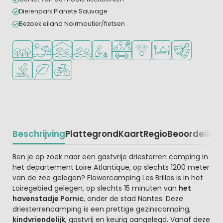
Dierenpark Planete Sauvage
Bezoek eiland Noirmoutier/fietsen
Ligt in een bosrijke omgeving
Ligt bij strand en zee
Overdekt zwembad
Openlucht zwembad
Aanbevolen voor jonge kinderen
Veel mogelijkheden om te spor
WiFi beschikbaar
Restaurant of pizzer
Animatieprog
Watersportfaciliteiten
Groene ligging
Fietsverhuur
Beschrijving
Plattegrond
Kaart
Regio
Beoordeling
Beschrijving
Ben je op zoek naar een gastvrije driesterren camping in
het departement Loire Atlantique, op slechts 1200 meter
van de zee gelegen? Flowercamping Les Brillas is in het
Loiregebied gelegen, op slechts 15 minuten van
het
havenstadje Pornic
, onder de stad Nantes. Deze
driesterrencamping is een prettige gezinscamping,
kindvriendelijk
, gastvrij en keurig aangelegd. Vanaf deze