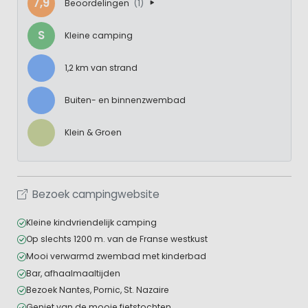
7,9
Beoordelingen
(1)
S
Kleine camping
1,2 km van strand
Buiten- en binnenzwembad
Klein & Groen
Bezoek campingwebsite
Kleine kindvriendelijk camping
Op slechts 1200 m. van de Franse westkust
Mooi verwarmd zwembad met kinderbad
Bar, afhaalmaaltijden
Bezoek Nantes, Pornic, St. Nazaire
Geniet van de mooie fietstochten