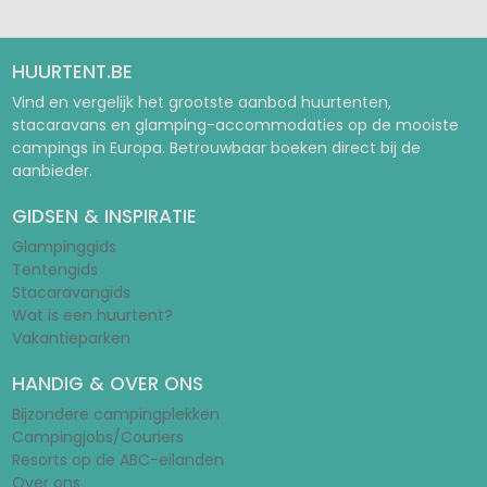
HUURTENT.BE
Vind en vergelijk het grootste aanbod huurtenten,
stacaravans en glamping-accommodaties op de mooiste
campings in Europa. Betrouwbaar boeken direct bij de
aanbieder.
GIDSEN & INSPIRATIE
Glampinggids
Tentengids
Stacaravangids
Wat is een huurtent?
Vakantieparken
HANDIG & OVER ONS
Bijzondere campingplekken
Campingjobs/Couriers
Resorts op de ABC-eilanden
Over ons