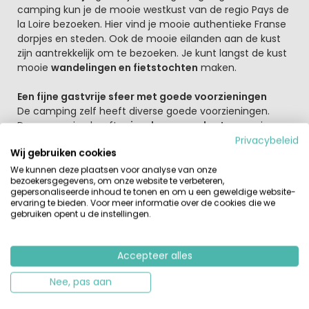
camping kun je de mooie westkust van de regio Pays de
la Loire bezoeken. Hier vind je mooie authentieke Franse
dorpjes en steden. Ook de mooie eilanden aan de kust
zijn aantrekkelijk om te bezoeken. Je kunt langst de kust
mooie
wandelingen en fietstochten
maken.
Een fijne gastvrije sfeer met goede voorzieningen
De camping zelf heeft diverse goede voorzieningen.
Deze camping heeft
ruime kampeerplaatsen
en is
mooi groen aangelegd. Je kunt natuurlijk afkoelen in
het
Privacybeleid
Wij gebruiken cookies
verwarmd deels overdekt zwembad met kinderbad
en
daarna relaxen op het terras bij de bar (bar en zwembad
We kunnen deze plaatsen voor analyse van onze
bezoekersgegevens, om onze website te verbeteren,
beide geopend van April-September). Hier vind je ook
gepersonaliseerde inhoud te tonen en om u een geweldige website-
het restaurant waar je terecht kunt voor
ervaring te bieden. Voor meer informatie over de cookies die we
afhaalmaaltijden of een gezellige maaltijd met het hele
gebruiken opent u de instellingen.
gezin. In het hoogseizoen worden er
diverse leuke
activiteiten
voor jong en oud georganiseerd. Er is voor
de kinderen een Kidsclub Le club Mister Flower. Verder
Accepteer alles
kunnen de kinderen zich vermaken in de speeltuin, bij
de
Nee, pas aan
kinderboerderij
, op de trampoline of bij het
opblaaskasteel.