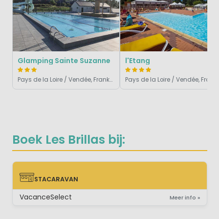
Glamping Sainte Suzanne
l'Etang
Pays de la Loire / Vendée, Frankrijk
Pays de la Loire / Vendé
Boek Les Brillas bij:
STACARAVAN
STACARAVAN
VacanceSelect
Meer info »