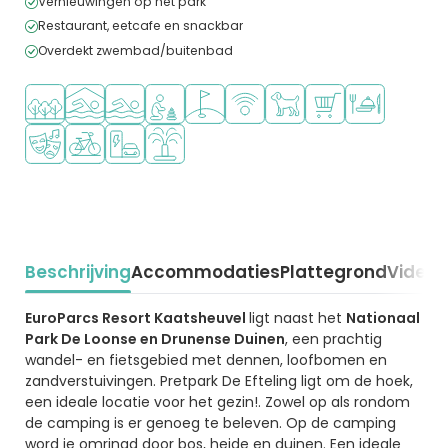
Vernieuwingen op het park
Restaurant, eetcafe en snackbar
Overdekt zwembad/buitenbad
Ligt in een bosrijke omgeving
Overdekt zwembad
Openlucht zwembad
Aanbevolen voor jonge kinderen
Golfbaan in de buurt
WiFi beschikbaar
Huisdieren toegestaan
Campingwinkel/Sup
Restaurant of p
Animatieprogramma
Fietsverhuur
Laadpaal elektrische auto
Waterspeeltuin
Beschrijving
Accommodaties
Plattegrond
Video
K
Beschrijving
EuroParcs Resort Kaatsheuvel
ligt naast het
Nationaal
Park De Loonse en Drunense Duinen
, een prachtig
wandel- en fietsgebied met dennen, loofbomen en
zandverstuivingen. Pretpark De Efteling ligt om de hoek,
een ideale locatie voor het gezin!. Zowel op als rondom
de camping is er genoeg te beleven. Op de camping
word je omringd door bos, heide en duinen. Een ideale