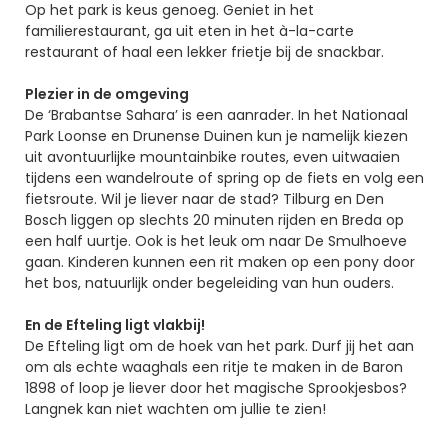
Op het park is keus genoeg. Geniet in het
familierestaurant, ga uit eten in het à-la-carte
restaurant of haal een lekker frietje bij de snackbar.
Plezier in de omgeving
De ‘Brabantse Sahara’ is een aanrader. In het Nationaal
Park Loonse en Drunense Duinen kun je namelijk kiezen
uit avontuurlijke mountainbike routes, even uitwaaien
tijdens een wandelroute of spring op de fiets en volg een
fietsroute. Wil je liever naar de stad? Tilburg en Den
Bosch liggen op slechts 20 minuten rijden en Breda op
een half uurtje. Ook is het leuk om naar De Smulhoeve
gaan. Kinderen kunnen een rit maken op een pony door
het bos, natuurlijk onder begeleiding van hun ouders.
En de Efteling ligt vlakbij!
De Efteling ligt om de hoek van het park. Durf jij het aan
om als echte waaghals een ritje te maken in de Baron
1898 of loop je liever door het magische Sprookjesbos?
Langnek kan niet wachten om jullie te zien!