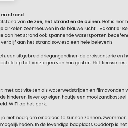
 en strand
pafstand van
de zee, het strand en de duinen
. Het is hier
n je cirkelen zeemeeuwen in de blauwe lucht… Vakantie! Be
je aan het strand ook spannende watersporten beoefen
et verblijf aan het strand sowieso een hele belevenis.
h, een uitgebreid driegangendiner, de croissanterie en het
gesteld op het verzorgen van hun gasten. Het knusse res
r: met activiteiten als waterwedstrijden en filmavonden 
de kinderen liever op eigen houtje een mooi zandkasteel
eld. WIFI op het park.
 je niet nodig om eindeloos te kunnen zonnen, zwemmen of
 mogelijkheden. In de levendige badplaats Ouddorp is het a