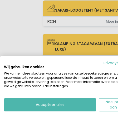
SAFARI-LODGETENT (MET SANITA
SAFARI-LODGETENT (MET SANITAIR)
RCN
Meer in
GLAMPING STACARAVAN (EXTRA
GLAMPING STACARAVAN (EXTRA LUX
LUXE)
RCN
Meer in
Privacy
Wij gebruiken cookies
We kunnen deze plaatsen voor analyse van onze bezoekersgegevens,
onze website te verbeteren, gepersonaliseerde inhoud te tonen en om u
geweldige website-ervaring te bieden. Voor meer informatie over de co
die we gebruiken opent u de instellingen.
Beschrijving
Accommodaties
Nee, p
Beschrijving
Accepteer alles
Camping RCN Toppershoedje ligt op 
aan
prachtige brede Noordzeestrand
n