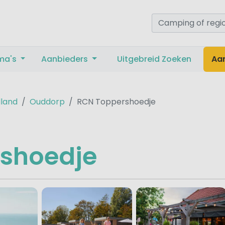
ma's
Aanbieders
Uitgebreid Zoeken
Aa
lland
Ouddorp
RCN Toppershoedje
shoedje