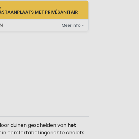
STAANPLAATS MET PRIVÉSANITAIR
AANPLAATS MET PRIVÉSANITAIR
N
Meer info »
 door duinen gescheiden van
het
r in comfortabel ingerichte chalets