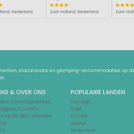
lland, Nederland
Zuid-Holland, Nederland
Zuid-Hol
uurtenten, stacaravans en glamping-accommodaties op de
er.
IG & OVER ONS
POPULAIRE LANDEN
ndere campingplekken
Frankrijk
ngjobs/Couriers
Italië
ts op de ABC-eilanden
Kroatië
ons
Spanje
ct
Nederland