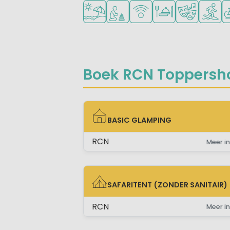
Ligt bij strand en zee
Aanbevolen voor jonge kinder
WiFi beschikbaar
Restaurant of pizze
Animatiepr
Watersp
Fi
Boek RCN Toppersho
BASIC GLAMPING
BASIC GLAMPING
RCN
Meer in
SAFARITENT (ZONDER SANITAIR)
SAFARITENT (ZONDER SANITAIR)
RCN
Meer in