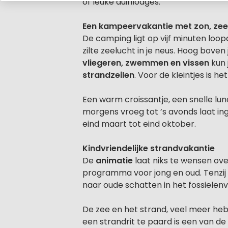
of leuke duinlodges.
Een kampeervakantie met zon, zee
De camping ligt op vijf minuten loo
zilte zeelucht in je neus. Hoog bove
vliegeren, zwemmen en vissen
kun 
strandzeilen
. Voor de kleintjes is h
Een warm croissantje, een snelle lunc
morgens vroeg tot ’s avonds laat in
eind maart tot eind oktober.
Kindvriendelijke strandvakantie
De
animatie
laat niks te wensen ove
programma voor jong en oud. Tenzij 
naar oude schatten in het fossielenv
De zee en het strand, veel meer heb
een strandrit te paard is een van de