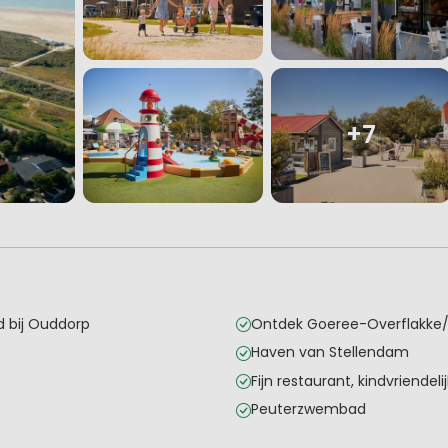
+7
d bij Ouddorp
Ontdek Goeree-Overflakke
Haven van Stellendam
Fijn restaurant, kindvriendelij
Peuterzwembad