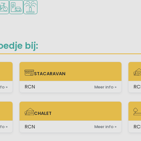
en
ria
ogramma
ortfaciliteiten
etsverhuur
Laadpaal elektrische auto
Waterspeeltuin
edje bij:
STACARAVAN
STACARAVAN
EX
RCN
RC
fo »
Meer info »
CHALET
CHALET
ST
RCN
RC
fo »
Meer info »