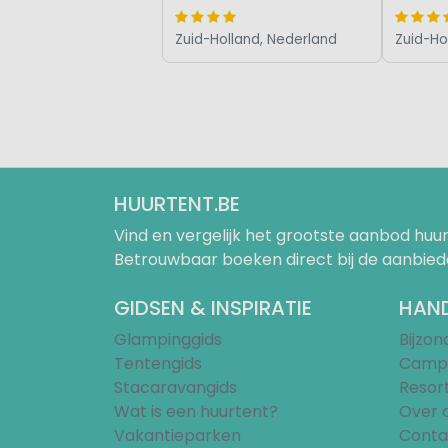
Zuid-Holland, Nederland
Zuid-Ho
HUURTENT.BE
Vind en vergelijk het grootste aanbod h
Betrouwbaar boeken direct bij de aanbied
GIDSEN & INSPIRATIE
HAND
Glampinggids
Bijzo
Tentengids
Campi
Stacaravangids
Resor
Wat is een huurtent?
Over 
Vakantieparken
Conta