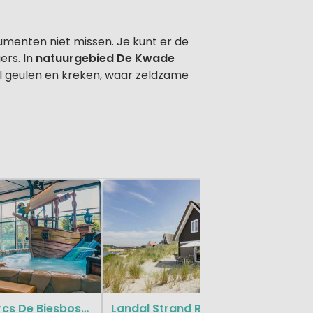
enten niet missen. Je kunt er de
ers. In
natuurgebied De Kwade
ol geulen en kreken, waar zeldzame
Zuid-Holl
EuroParcs De Biesbosch
Landal Strand Resort Ouddorp Duin