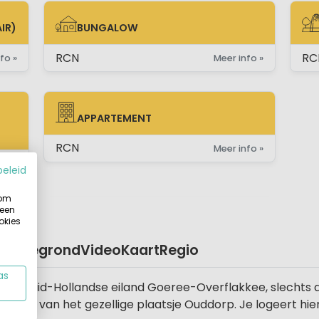
IR)
BUNGALOW
BUNGALOW
ST
RCN
RC
fo »
Meer info »
APPARTEMENT
E)
APPARTEMENT
RCN
Meer info »
fo »
beleid
 om
 een
okies
Plattegrond
Video
Kaart
Regio
as
het Zuid-Hollandse eiland Goeree-Overflakkee, slechts
iet ver van het gezellige plaatsje Ouddorp. Je logeert hie