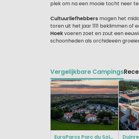
plek om na een mooie tocht neer te 
Cultuurliefhebbers
mogen het midde
toren uit het jaar 1111 beklimmen of
Hoek
voeren zoet en zout een eeuwig
schoonheden als orchideeën groeie
Vergelijkbare Campings
Rece
EuroParcs Parc du Soleil
Duinr