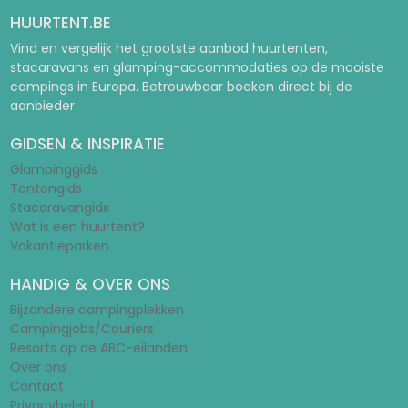
HUURTENT.BE
Vind en vergelijk het grootste aanbod huurtenten,
stacaravans en glamping-accommodaties op de mooiste
campings in Europa. Betrouwbaar boeken direct bij de
aanbieder.
GIDSEN & INSPIRATIE
Glampinggids
Tentengids
Stacaravangids
Wat is een huurtent?
Vakantieparken
HANDIG & OVER ONS
Bijzondere campingplekken
Campingjobs/Couriers
Resorts op de ABC-eilanden
Over ons
Contact
Privacybeleid