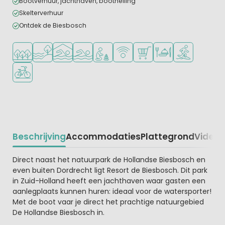
Bootverhuur, jachthaven, boothelling
Skelterverhuur
Ontdek de Biesbosch
Ligt in een bosrijke omgeving
Ligt bij het water
Overdekt zwembad
Openlucht zwembad
Aanbevolen voor jonge kinderen
WiFi beschikbaar
Campingwinkel/Supermar
Restaurant of pizzer
Watersportfaci
Fietsverhuur
Beschrijving
Accommodaties
Plattegrond
Video
K
Beschrijving
Direct naast het natuurpark de Hollandse Biesbosch en
even buiten Dordrecht ligt Resort de Biesbosch. Dit park
in Zuid-Holland heeft een jachthaven waar gasten een
aanlegplaats kunnen huren: ideaal voor de watersporter!
Met de boot vaar je direct het prachtige natuurgebied
De Hollandse Biesbosch in.