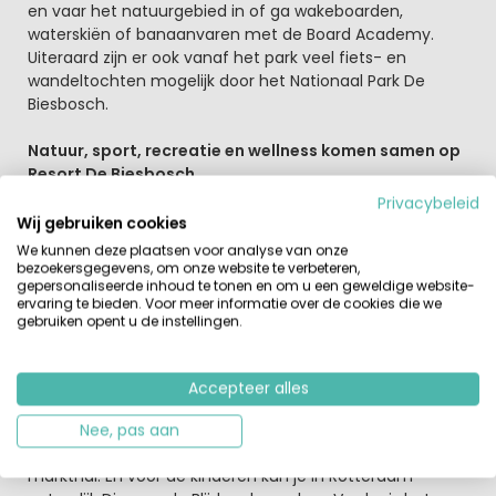
en vaar het natuurgebied in of ga wakeboarden,
waterskiën of banaanvaren met de Board Academy.
Uiteraard zijn er ook vanaf het park veel fiets- en
wandeltochten mogelijk door het Nationaal Park De
Biesbosch.
Natuur, sport, recreatie en wellness komen samen op
Resort De Biesbosch.
De Biesbosch is een hoogtepunt in het zuid-westen van
Privacybeleid
Nederland. Een groot recreatie- en natuurgebied. Je
Wij gebruiken cookies
kunt vanaf Dordrecht de Biesbosch zowel fietsend,
We kunnen deze plaatsen voor analyse van onze
wandelend als per boot ontdekken. Bezoek met de
bezoekersgegevens, om onze website te verbeteren,
gepersonaliseerde inhoud te tonen en om u een geweldige website-
kinderen zeker het Biesboschcentrum met het beverbos.
ervaring te bieden. Voor meer informatie over de cookies die we
Verder kun je natuurlijk ook rondvaarten of excursies
gebruiken opent u de instellingen.
bijwonen. En dan de stad Dordrecht met de langste
winkelstraat van Nederland en de statige 'Dordtse Dom'.
Verder is het erg leuk om een wandeling met een local
Accepteer alles
te bespreken zodat je op alle leuke plekjes komt van
deze bijzondere stad. Of wat dacht je van een dagje
Nee, pas aan
Rotterdam met de Erasmusbrug en de prachtige
markthal. En voor de kinderen kun je in Rotterdam