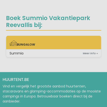
Boek Summio Vakantiepark
Reevallis bij:
BUNGALOW
BUNGALOW
Summio
Meer info »
HUURTENT.BE
Vind en vergelijk het grootste aanbod huurtenten,
stacaravans en glamping-accommodaties op de mooiste
campings in Europa. Betrouwbaar boeken direct bij de
aanbieder.