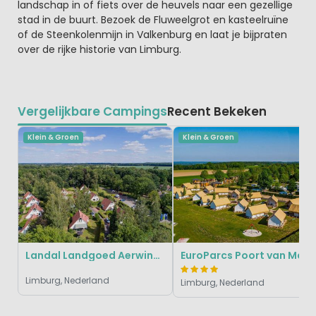
landschap in of fiets over de heuvels naar een gezellige
stad in de buurt. Bezoek de Fluweelgrot en kasteelruïne
of de Steenkolenmijn in Valkenburg en laat je bijpraten
over de rijke historie van Limburg.
Vergelijkbare Campings
Recent Bekeken
Klein & Groen
Klein & Groen
Landal Landgoed Aerwinkel
EuroParcs Poort van M
Limburg, Nederland
Limburg, Nederland