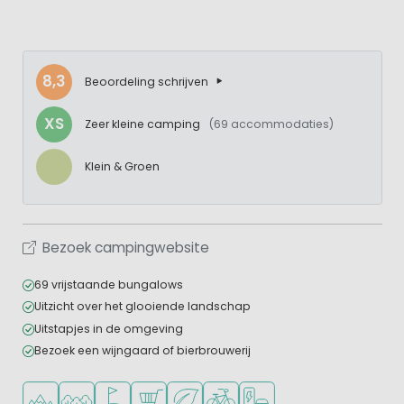
8,3
Beoordeling schrijven
XS
Zeer kleine camping
(69 accommodaties)
Klein & Groen
Bezoek campingwebsite
69 vrijstaande bungalows
Uitzicht over het glooiende landschap
Uitstapjes in de omgeving
Bezoek een wijngaard of bierbrouwerij
Ligt in de heuvels/bergen
Ligt in een bosrijke omgeving
Golfbaan in de buurt
Campingwinkel/Supermarkt
Groene ligging
Fietsverhuur
Laadpaal elektrische auto