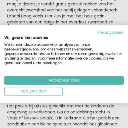
mag je tijdens je verblijf gratis gebruik maken van het
overdekt zwembad van het nabij gelegen vakantiepark
Landal Hoog Vaals. Hier kun je met het hele gezin
genieten van een dagje in het overdekt zwembad en
met zijn allen van de glijbaan. Op het park zelf kun je een
Privacybeleid
potje tafeltennissen of een voetbaltoernooi organiseren
Wij gebruiken cookies
op het trapveldje. Je kunt ook een balletje slaan op de
We kunnen deze plaatsen voor analyse van onze
golfbaan in de omgeving.
bezoekersgegevens, om onze website te verbeteren,
gepersonaliseerde inhoud te tonen en om u een geweldige website-
Welkom in bourgondisch Limburg!
ervaring te bieden. Voor meer informatie over de cookies die we
gebruiken opent u de instellingen.
Verse broodjes worden bezorgd, zodat je relaxed kunt
genieten van je ontbijtje. Bestel online je boodschappen
en deze staan voor je klaar bij aankomst. Verder ben je in
Accepteer alles
Limburg dus dat wordt smullen van een stuk Limburgse
vlaai. En wil jij culinair genieten bezoek dan één van de
Nee, pas aan
aantrekkelijke restaurants in de omgeving.
Het park is bij uitstek geschikt om met de kinderen de
omgeving te verkennen. Ga op ontdekkingstocht in
Vaals of bezoek GaiaZOO in Kerkrade. Op het park is een
zandbak en een kleine speeltuin. Wandel het glooiende