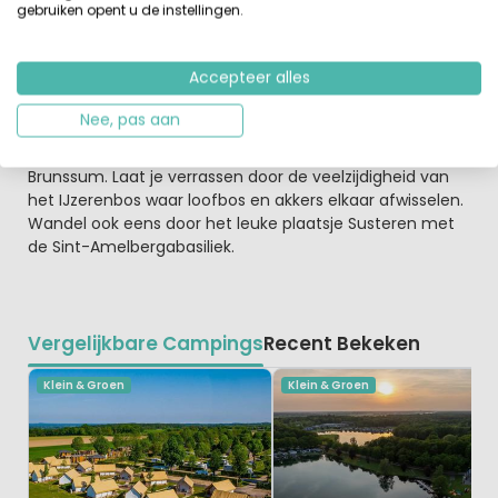
gebruiken opent u de instellingen.
weten ze wat lekker is. Bezoek een van de
eetgelegenheden
en laat je verwennen.
Accepteer alles
Bourgondisch genieten in Limburg
Limburg de provincie met de vele restaurants, gezellige
Nee, pas aan
terrasjes en mooie
fiets- en wandelpaden
. Bezoek het
kasteelpark in Arcen of het BloteVoetenpark in
Brunssum. Laat je verrassen door de veelzijdigheid van
het IJzerenbos waar loofbos en akkers elkaar afwisselen.
Wandel ook eens door het leuke plaatsje Susteren met
de Sint-Amelbergabasiliek.
Vergelijkbare Campings
Recent Bekeken
Klein & Groen
Klein & Groen