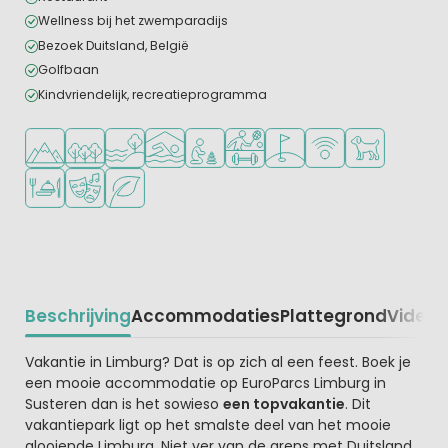
Wellness bij het zwemparadijs
Bezoek Duitsland, België
Golfbaan
Kindvriendelijk, recreatieprogramma
Ligt in de heuvels/bergen
Ligt in een bosrijke omgeving
Ligt bij het water
Overdekt zwembad
Aanbevolen voor jonge kinderen
Veel mogelijkheden om te spor
Golfbaan in de buurt
WiFi beschikbaar
Huisdieren to
Restaurant of pizzeria
Animatieprogramma
Groene ligging
Beschrijving
Accommodaties
Plattegrond
Video
K
Beschrijving
Vakantie in Limburg? Dat is op zich al een feest. Boek je
een mooie accommodatie op EuroParcs Limburg in
Susteren dan is het sowieso
een topvakantie
. Dit
vakantiepark ligt op het smalste deel van het mooie
glooiende Limburg. Niet ver van de grens met Duitsland