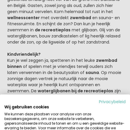
en België. Gasten, zowel jong als oud, zullen zich hier
geen minuut vervelen. Kom helemaal tot rust in het
wellnesscenter
met overdekt
zwembad
en sauna- en
fitnessruimte. En schijnt de zon? Dan kun je heerlijk
zwemmen in
de recreatieplas
met glijbaan. Glij van de
waterglijbanen, bouw zandkastelen of lig heerlijk relaxed
onder de zon, op de ligweide of op het zandstrand.
Kindvriendelijk?
Kun je wel zeggen ja, spetteren in het leuke
zwembad
binnen
of spelen met je vriendjes terwijl ouders zich
laten verwennen in de beautysalon of
sauna
. Op mooie
zonnige dagen vertrek je natuurlijk naar de mooie
waterplas waar je heerlijk kunt ontspannen en
zwemmen. De
waterglijbanen bij de recreatieplas
zijn
favoriet bij de kinderen. De voorzieningen op dit park zijn
Privacybeleid
ruimschoots aanwezig. Behalve het
overdekt zwembad
Wij gebruiken cookies
met kleuterbad
is er een groot
natuurbad met
We kunnen deze plaatsen voor analyse van onze
glijbanen
. En voor de jongste bezoekers is er een leuk
bezoekersgegevens, om onze website te verbeteren,
kinderbadje. Je kunt fietsen huren om de omgeving te
gepersonaliseerde inhoud te tonen en om u een geweldige website-
verkennen. Trek? Geen probleem op Resort Limburg
ervaring te bieden. Voor meer informatie over de cookies die we