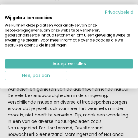
Smaakvolle vakantiewoningen en comfortabel
Privacybeleid
ingericht op Orveltermarke
Wij gebruiken cookies
Ook de bungalows zelf ogen klassiek, maar ze zijn
We kunnen deze plaatsen voor analyse van onze
bezoekersgegevens, om onze website te verbeteren,
voorzien van alle comfort van nu. Het park beschikt over
gepersonaliseerde inhoud te tonen en om u een geweldige website-
alle moderne gemakken zoals een restaurant, zwembad
ervaring te bieden. Voor meer informatie over de cookies die we
en overdekte kinderspeelplaats. Je golfvaardigheden kun
gebruiken opent u de instellingen.
je testen op de 18 holes Pitch&Putt golfbaan direct naast
het park.
Accepteer alles
Genoeg te zien, te doen en te beleven
Nee, pas aan
In de prachtige omgeving van Landal Orveltermarke is
voor jong en oud veel te beleven. Je kunt heerlijk fietsen,
wandelen en genieten van de adembenemende natuur.
De vele bezienswaardigheden in de omgeving,
verschillende musea en diverse attractieparken zorgen
ervoor dat je jezelf, ook wanneer het weer iets minder
mooi is, niet hoeft te vervelen. Tip, maak een wandeling
in één van de diverse natuurgebieden zoals
Natuurgebied Ter Horsterzand, Orvelterzand,
Boswachterij Sleenerzand, Mantingerzand of Nationaal