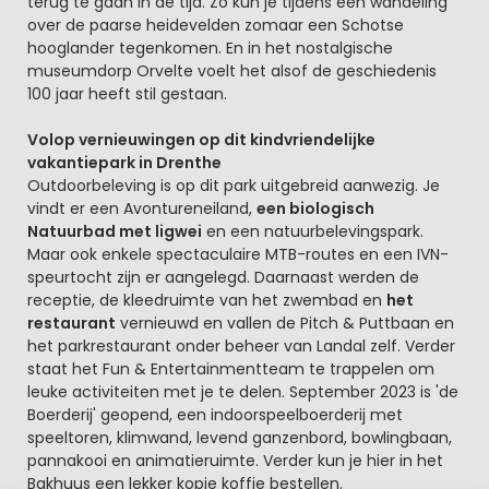
terug te gaan in de tijd. Zo kun je tijdens een wandeling
over de paarse heidevelden zomaar een Schotse
hooglander tegenkomen. En in het nostalgische
museumdorp Orvelte voelt het alsof de geschiedenis
100 jaar heeft stil gestaan.
Volop vernieuwingen op dit kindvriendelijke
vakantiepark in Drenthe
Outdoorbeleving is op dit park uitgebreid aanwezig. Je
vindt er een Avontureneiland,
een biologisch
Natuurbad met ligwei
en een natuurbelevingspark.
Maar ook enkele spectaculaire MTB-routes en een IVN-
speurtocht zijn er aangelegd. Daarnaast werden de
receptie, de kleedruimte van het zwembad en
het
restaurant
vernieuwd en vallen de Pitch & Puttbaan en
het parkrestaurant onder beheer van Landal zelf. Verder
staat het Fun & Entertainmentteam te trappelen om
leuke activiteiten met je te delen. September 2023 is 'de
Boerderij' geopend, een indoorspeelboerderij met
speeltoren, klimwand, levend ganzenbord, bowlingbaan,
pannakooi en animatieruimte. Verder kun je hier in het
Bakhuus een lekker kopje koffie bestellen.