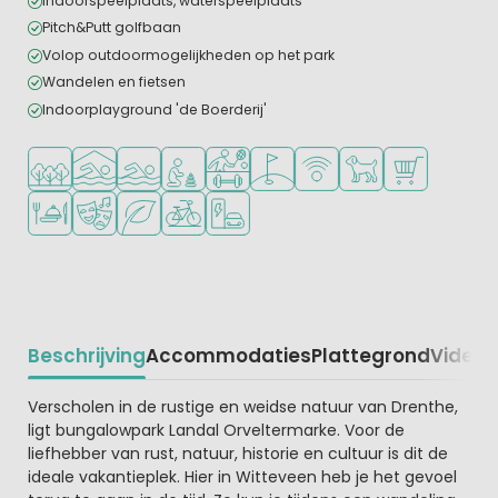
Indoorspeelplaats, waterspeelplaats
Pitch&Putt golfbaan
Volop outdoormogelijkheden op het park
Wandelen en fietsen
Indoorplayground 'de Boerderij'
Ligt in een bosrijke omgeving
Overdekt zwembad
Openlucht zwembad
Aanbevolen voor jonge kinderen
Veel mogelijkheden om te sporten
Golfbaan in de buurt
WiFi beschikbaar
Huisdieren toegesta
Campingwinke
Restaurant of pizzeria
Animatieprogramma
Groene ligging
Fietsverhuur
Laadpaal elektrische auto
Beschrijving
Accommodaties
Plattegrond
Video
K
Beschrijving
Verscholen in de rustige en weidse natuur van Drenthe,
ligt bungalowpark Landal Orveltermarke. Voor de
liefhebber van rust, natuur, historie en cultuur is dit de
ideale vakantieplek. Hier in Witteveen heb je het gevoel