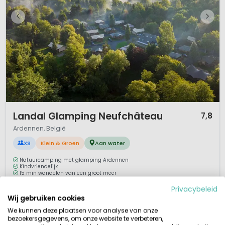
1 / 12
Landal Glamping Neufchâteau
7,8
Ardennen, België
XS
Klein & Groen
Aan water
Natuurcamping met glamping Ardennen
Kindvriendelijk
15 min wandelen van een groot meer
Safari-lodgetenten, lekker luxe kamperen
Privacybeleid
Vakantie in de Ardennen? Landal Glamping Neufchâteau (voorheen
Wij gebruiken cookies
Camping Spineuse) is een ruim opgezette, mooie groene
We kunnen deze plaatsen voor analyse van onze
glampingcamping in de Belgische Ardennen bij het plaatsje Neufchâteau.
bezoekersgegevens, om onze website te verbeteren,