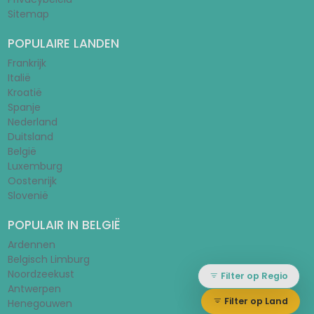
Sitemap
POPULAIRE LANDEN
Frankrijk
Italië
Kroatië
Spanje
Nederland
Duitsland
België
Luxemburg
Oostenrijk
Slovenië
POPULAIR IN BELGIË
Ardennen
Belgisch Limburg
Noordzeekust
Filter op Regio
Antwerpen
Filter op Land
Henegouwen