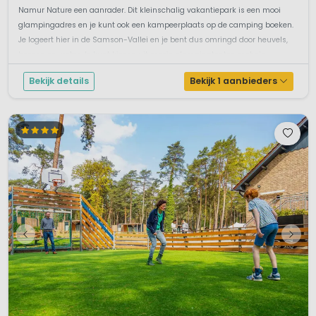
Namur Nature een aanrader. Dit kleinschalig vakantiepark is een mooi
glampingadres en je kunt ook een kampeerplaats op de camping boeken.
Je logeert hier in de Samson-Vallei en je bent dus omringd door heuvels,
bossen en water. Je kunt kiezen uit mooie glampingtenten met eig...
Bekijk details
Bekijk 1 aanbieders