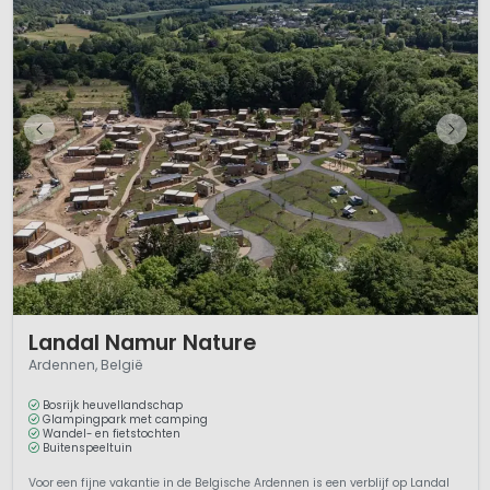
1 / 12
Landal Namur Nature
Ardennen, België
Bosrijk heuvellandschap
Glampingpark met camping
Wandel- en fietstochten
Buitenspeeltuin
Voor een fijne vakantie in de Belgische Ardennen is een verblijf op Landal