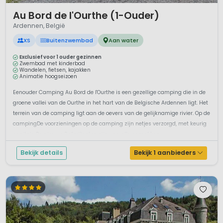
1 / 12
Au Bord de l'Ourthe (1-Ouder)
Ardennen, België
XS
Buitenzwembad
Aan water
Exclusief voor 1 ouder gezinnen
Zwembad met kinderbad
Wandelen, fietsen, kajakken
Animatie hoogseizoen
Eenouder Camping Au Bord de l'Ourthe is een gezellige camping die in de
groene vallei van de Ourthe in het hart van de Belgische Ardennen ligt. Het
terrein van de camping ligt aan de oevers van de gelijknamige rivier. Op de
campingDe voorzieningen op de camping zijn netjes verzorgd, met keurig
sanitair. De nieuwe Safaritenten zijn van alle gemakken...
Bekijk details
Bekijk 1 aanbieders