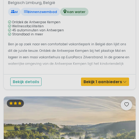
Belgisch Limburg, België
M
Binnenzwembad
Aan water
Ontdek de Antwerpse Kempen
Wellnessfaciliteiten
45 autominuten van Antwerpen
Strandbad in meer
Ben je op zoek naar een comfortabel vakantiepark in België dan lijkt ons
dit de juiste keuze. Ontdek de Antwerpse Kempen bij het plaatsje Mol en
logeer in een mooi vakantiehuis op EuroParcs Zilverstrand. In de groene en
waterrijke omgeving van de Antwerpse Kempen ligt het kindvriendelijk
bungalowpark Zilverstrand. In deze omgeving krijg je dir...
Bekijk details
Bekijk 1 aanbieders