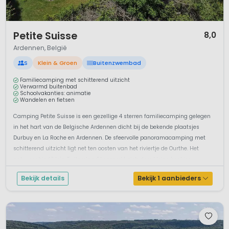
1 / 12
Petite Suisse
8,0
Ardennen, België
S
Klein & Groen
Buitenzwembad
Familiecamping met schitterend uitzicht
Verwarmd buitenbad
Schoolvakanties: animatie
Wandelen en fietsen
Camping Petite Suisse is een gezellige 4 sterren familiecamping gelegen
in het hart van de Belgische Ardennen dicht bij de bekende plaatsjes
Durbuy en La Roche en Ardennen. De sfeervolle panoramacamping met
schitterend uitzicht ligt net ten oosten van het riviertje de Ourthe. Het
natuurgebied 'klein Zwitzerland' kenmerkt zich door kleine beekjes, ...
Bekijk details
Bekijk 1 aanbieders