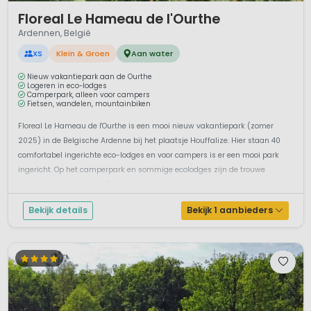
1 / 12
Floreal Le Hameau de l'Ourthe
Ardennen, België
XS
Klein & Groen
Aan water
Nieuw vakantiepark aan de Ourthe
Logeren in eco-lodges
Camperpark, alleen voor campers
Fietsen, wandelen, mountainbiken
Floreal Le Hameau de l'Ourthe is een mooi nieuw vakantiepark (zomer
2025) in de Belgische Ardenne bij het plaatsje Houffalize. Hier staan 40
comfortabel ingerichte eco-lodges en voor campers is er een mooi park
ingericht. Op het camperpark en sommige ecolodges zijn de trouwe
viervoeters ook welkom. Dit is een geweldige plek voor actieve vakantievie...
Bekijk details
Bekijk 1 aanbieders