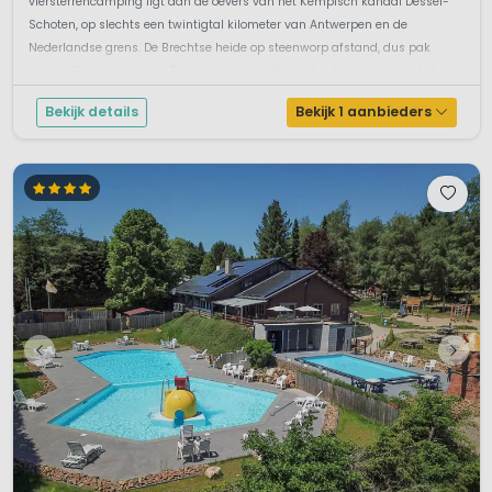
viersterrencamping ligt aan de oevers van het Kempisch kanaal Dessel-
Schoten, op slechts een twintigtal kilometer van Antwerpen en de
Nederlandse grens. De Brechtse heide op steenworp afstand, dus pak
makkelijke schoenen in. En na een dag buiten is het fijn relaxen op het
terras bij he...
Bekijk details
Bekijk 1 aanbieders