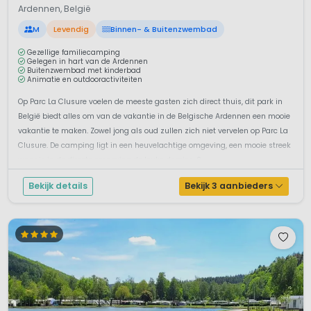
Ardennen, België
M
Levendig
Binnen- & Buitenzwembad
Gezellige familiecamping
Gelegen in hart van de Ardennen
Buitenzwembad met kinderbad
Animatie en outdooractiviteiten
Op Parc La Clusure voelen de meeste gasten zich direct thuis, dit park in
België biedt alles om van de vakantie in de Belgische Ardennen een mooie
vakantie te maken. Zowel jong als oud zullen zich niet vervelen op Parc La
Clusure. De camping ligt in een heuvelachtige omgeving, een mooie streek
waar je in de directe omgeving de leuke dorpjes, S...
Bekijk details
Bekijk 3 aanbieders