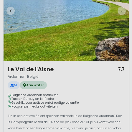
1 / 12
Le Val de l'Aisne
7,7
Ardennen, België
M
Aan water
Belgische Ardennen ontdekken
Tussen Durbuy en La Roche
Geschikt voor actieve en/of rustige vakantie
Hoogseizoen leuke activiteiten
Zin in een actieve én ontspannen vakantie in de Belgische Ardennen? Dan
is Campingpark Le Val de L’Aisne dé plek voor jou! Of je nu komt voor een
korte break of een lange zomervakantie, hier vind je rust, natuur en volop