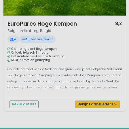
1 / 12
EuroParcs Hoge Kempen
8,3
Belgisch Limburg, België
M
Buitenzwembad
Glampingresort Hoge Kempen
Ontdek Belgisch Limburg
Fietsroutenetwerk Belgisch Limburg
Rust, ruimte en glamping
Op korte afstand van de Nederlandse grens vind je het Belgische Nationaal
Park Hoge Kempen. Camping en vakantiepark Hoge Kempen is schitterend
gelegen midden in dit prachtige natuurgebied vlak bij de plaats Genk. De
omgeving is bosrijk en heuvelachtig, dit is bijna nergens meer te vinden.
Een heerlijke vakantieplek om te paard, te voet of per fiets...
Bekijk details
Bekijk 1 aanbieders