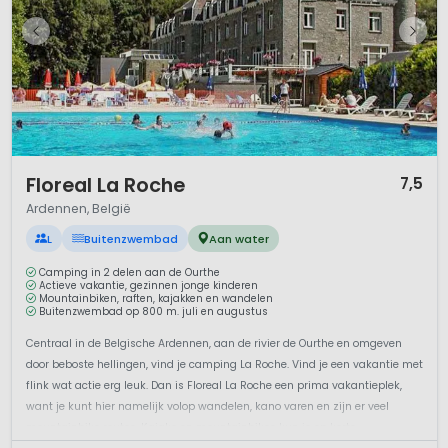
1 / 12
Floreal La Roche
7,5
Ardennen, België
L
Buitenzwembad
Aan water
Camping in 2 delen aan de Ourthe
Actieve vakantie, gezinnen jonge kinderen
Mountainbiken, raften, kajakken en wandelen
Buitenzwembad op 800 m. juli en augustus
Centraal in de Belgische Ardennen, aan de rivier de Ourthe en omgeven
door beboste hellingen, vind je camping La Roche. Vind je een vakantie met
flink wat actie erg leuk. Dan is Floreal La Roche een prima vakantieplek,
want je kunt hier namelijk volop wandelen, kano varen en zijn er veel
mountainbike routes. Kajaks en mountainbikes kun je op korte...