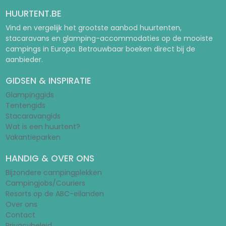
HUURTENT.BE
Vind en vergelijk het grootste aanbod huurtenten,
stacaravans en glamping-accommodaties op de mooiste
campings in Europa. Betrouwbaar boeken direct bij de
aanbieder.
GIDSEN & INSPIRATIE
Glampinggids
Tentengids
Stacaravangids
Wat is een huurtent?
Vakantieparken
HANDIG & OVER ONS
Bijzondere campingplekken
Campingjobs/Couriers
Resorts op de ABC-eilanden
Over ons
Contact
Privacybeleid