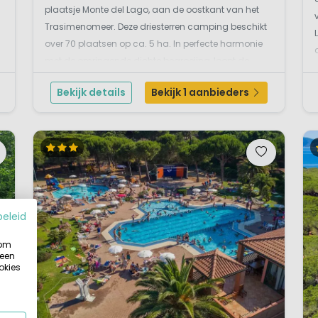
plaatsje Monte del Lago, aan de oostkant van het
Trasimenomeer. Deze driesterren camping beschikt
over 70 plaatsen op ca. 5 ha. In perfecte harmonie
met de omringende dichte begroeiing, loopt de
camping uit in een eikenbos en een olijvengaard.
Bekijk details
Bekijk 1 aanbieders
Vanaf de camping, in terrasvorm aangelegd heb je
geweldige u...
beleid
 om
 een
okies