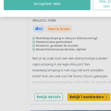
Nee, p
Accepteer alles
aan
1 / 12
Rocca Di Sotto
9,
Abruzzo, Italië
XS
Klein & Groen
Boerderijcamping in Abruzzo (terrasvormig)
Nederlandse gastvrijheid
Moestuin, groenten en kruiden
Mooie Italiaanse producten, olijfolie
Ben je op zoek naar een een kleinschalige rustieke
agricamping in de regio Abruzzo? Een
boerderijcamping in het nog niet echt ontdekte
Italië? Aan de voet van het Grans Sasso gebergte
ligt terrassencamping Rocca Di Sotto. Op slechts 4
kilometer van de mooie stranden en omgeven door
een prachtig berglandschap. De Nederlandse
Bekijk details
Bekijk 1 aanbieders
eigenaren Jan en Wille...