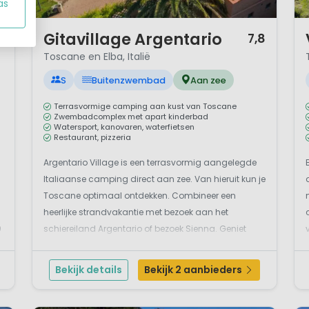
as
1 / 12
1 
Gitavillage Argentario
0
7,8
Toscane en Elba, Italië
S
Buitenzwembad
Aan zee
Terrasvormige camping aan kust van Toscane
Zwembadcomplex met apart kinderbad
Watersport, kanovaren, waterfietsen
Restaurant, pizzeria
Argentario Village is een terrasvormig aangelegde
Italiaanse camping direct aan zee. Van hieruit kun je
Toscane optimaal ontdekken. Combineer een
heerlijke strandvakantie met bezoek aan het
0
schiereiland Argentario of bezoek Sienna. Geniet
volop van de Italiaanse gastvrijheid en de goede
voorzieningen die dit vakantiepark haar gasten
Bekijk details
Bekijk 2 aanbieders
biedt.Lekker re...