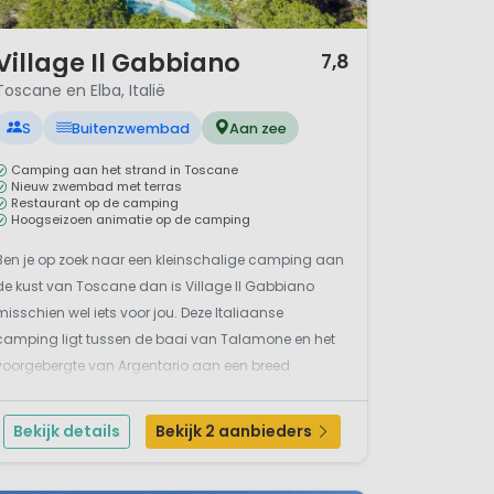
/ 12
Village Il Gabbiano
7,8
Toscane en Elba, Italië
S
Buitenzwembad
Aan zee
Camping aan het strand in Toscane
Nieuw zwembad met terras
Restaurant op de camping
Hoogseizoen animatie op de camping
Ben je op zoek naar een kleinschalige camping aan
de kust van Toscane dan is Village Il Gabbiano
misschien wel iets voor jou. Deze Italiaanse
camping ligt tussen de baai van Talamone en het
voorgebergte van Argentario aan een breed
zandstrand. De ligging in een mooi dennenbos zorgt
ervoor dat je een schaduwrijke staanplaats of
Bekijk details
Bekijk 2 aanbieders
accommodatie huurt op...