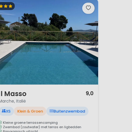
/ 12
Il Masso
9,0
Marche, Italië
XS
Klein & Groen
Buitenzwembad
Kleine groene terrassencamping
Zwembad (zoutwater) met terras en ligbedden
Panoramisch uitzicht