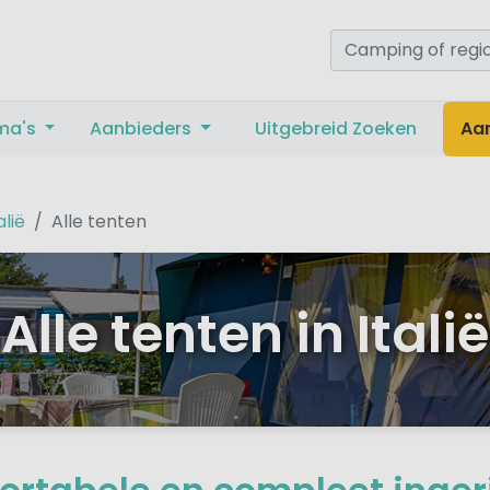
ma's
Aanbieders
Uitgebreid Zoeken
Aa
alië
Alle tenten
Alle tenten in Italië