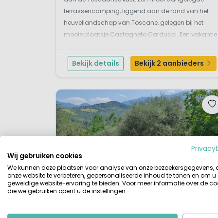
terrassencamping, liggend aan de rand van het
heuvellandschap van Toscane, gelegen bij het
mooie plaatsje Castagneto Carducci. Een vakantie
op deze camping biedt de perfecte combinatie
tussen een vakantie aan zee en het ontdekken van
Bekijk details
Bekijk 2 aanbieders
de Toscaanse hoogtepunte...
Privacy
Wij gebruiken cookies
We kunnen deze plaatsen voor analyse van onze bezoekersgegevens,
onze website te verbeteren, gepersonaliseerde inhoud te tonen en om u
geweldige website-ervaring te bieden. Voor meer informatie over de co
die we gebruiken opent u de instellingen.