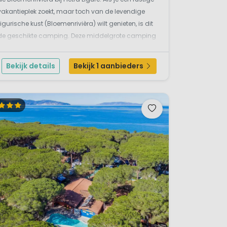
vakantieplek zoekt, maar toch van de levendige
Ligurische kust (Bloemenrivièra) wilt genieten, is dit
de geschikte camping. Deze middelgrote camping
ligt niet direct aan de kust, maar je loopt n10 minuten
naar ihet strand (600m), ook de bouleva...
Bekijk details
Bekijk 1 aanbieders