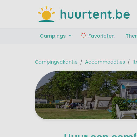
huurtent.be
Campings
Favorieten
The
Campingvakantie
Accommodaties
It