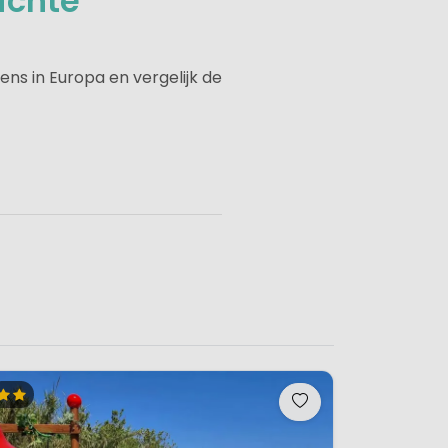
ichte
ns in Europa en vergelijk de
ipe is hetzelfde gebleven,
g is tegenwoordig een stuk
 uitgerust wakker worden op
n een koelkast met vriesvak.
n pannen die je nodig mocht
jn er ook ligbedden. Een
plaats van een parasol. Ook
bij zon of regen.