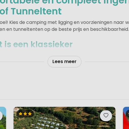
ortabele en compleet inger
of Tunneltent
l! Kies de camping met ligging en voorzieningen naar we
n en tunneltenten op de beste prijs en beschikbaarheid.
is een klassieker
 omdat ze er vroeger al in gekampeerd hebben. Het princ
Lees meer
sonen waarin je kunt wonen en slapen, alleen de uitrustin
kelijke nachten op luchtbedden met een slaapzak, maar
atras. De keuken is uitgerust met een vierpits gasstel e
er is goed serviesgoed en bestek, en verder alle potten e
 mee hoeft te nemen is linnengoed, hand- en theedoeken.
buuste tafel en stoelen voor binnen en buiten, en vaak zi
geheel. Diverse aanbieders plaatsen een 'partytent' in 
vaste luifel zodat je makkelijk buitent kunt blijven zitten 