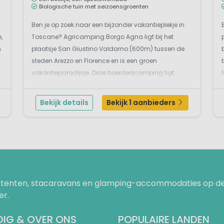
Biologische tuin met seizoensgroenten
Ben je op zoek naar een bijzonder vakantieplekje in
,
Toscane? Agricamping Borgo Agna ligt bij het
n
plaatsje San Giustino Valdarno (600m) tussen de
-
steden Arezzo en Florence en is een groen
vakantieparadijsje. Deze boerderijcamping ligt
tussen de olijfbomen en wijngaarden op een
domein van bijna 30.000 m². De olijfboomgaard en
Bekijk details
Bekijk 1 aanbieders
de biologische tuin ligg...
uurtenten, stacaravans en glamping-accommodaties op de
er.
IG & OVER ONS
POPULAIRE LANDEN