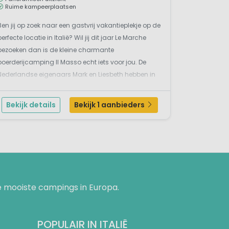
Ruime kampeerplaatsen
Ben jij op zoek naar een gastvrij vakantieplekje op de
perfecte locatie in Italië? Wil jij dit jaar Le Marche
bezoeken dan is de kleine charmante
boerderijcamping Il Masso echt iets voor jou. De
Nederlandse eigenaars Mark en Liesbeth hebben in
2023 hun agriturismo camping Il Masso bij het
plaatsje Offida geopend. Graag laten zij hun gasten
Bekijk details
Bekijk 1 aanbieders
mee...
 mooiste campings in Europa.
POPULAIR IN ITALIË