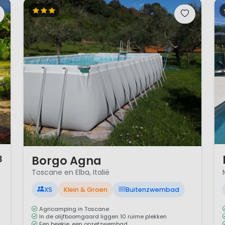
1 
1 / 12
Borgo Agna
3
Toscane en Elba, Italië
XS
Klein & Groen
Buitenzwembad
Agricamping in Toscane
In de olijfboomgaard liggen 10 ruime plekken
Een beekje, een opzetzwembad