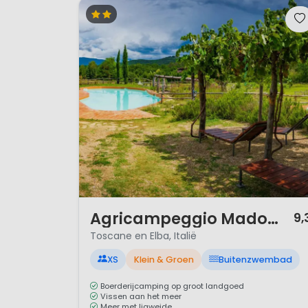
1 / 12
Agricampeggio Madonna Di Pogi
9,
Toscane en Elba, Italië
XS
Klein & Groen
Buitenzwembad
Boerderijcamping op groot landgoed
Vissen aan het meer
Meer met ligweide