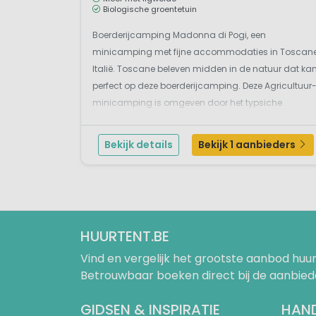
Biologische groentetuin
Boerderijcamping Madonna di Pogi, een
minicamping met fijne accommodaties in Toscane
Italië. Toscane beleven midden in de natuur dat ka
perfect op deze boerderijcamping. Deze Agricultuur
minicamping is omgeven door het typsiche
Toscaanse landschap en ligt direct aan een mooi
meer met ligweide op korte afstand van Bucine. De
Bekijk details
Bekijk 1 aanbieders
gunstige ligging ...
HUURTENT.BE
Vind en vergelijk het grootste aanbod h
Betrouwbaar boeken direct bij de aanbied
GIDSEN & INSPIRATIE
HAND