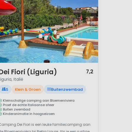
mbineerde woon/kookruimte, en
ms is de keuken
et verschil zit hem vooral in
beleefd wordt. De echte
ijke kampeergevoel komt
/ 12
Dei Fiori (Liguria)
7,2
Liguria, Italië
n eigen sanitair, douche of
S
Klein & Groen
Buitenzwembad
n
. Dit zijn superdeluxe tenten
Kleinschalige camping aan Bloemenriviera
Proef de echte Italiaanse sfeer
Buiten zwembad
Kinderanimatie in hoogseizoen
Camping Dei Fiori is een leuke familiecamping aan
de Bloemenrivièra bij Pietra Ligure. Als je een rustige