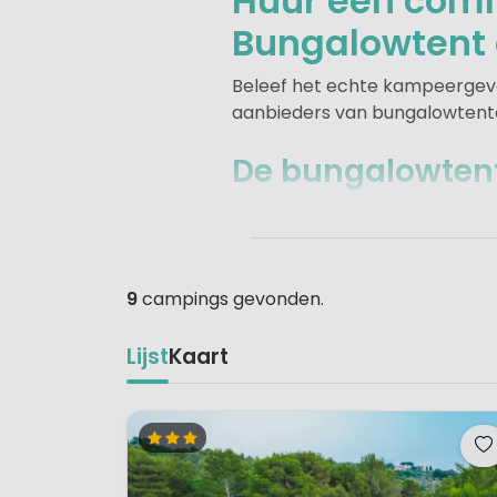
Huur een comf
Bungalowtent 
Beleef het echte kampeergevoe
aanbieders van bungalowtente
De bungalowtent 
Veel mensen kennen deze tent
een ruime tent voor 5 of 6 per
comfortabeler. Geen ongemak
échte bedden met een lekker m
9
campings gevonden.
Voor iedereen zijn er glazen, 
hebben. Het enige dat je zelf
Lijst
Kaart
De inrichting omvat ook een ro
zonneparasol completeert het 
zijn er bungalowtenten met een 