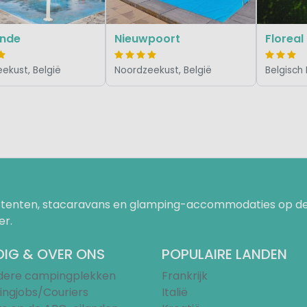
nde
Nieuwpoort
Florea
ekust, België
Noordzeekust, België
Belgisch 
uurtenten, stacaravans en glamping-accommodaties op de
er.
IG & OVER ONS
POPULAIRE LANDEN
ndere campingplekken
Frankrijk
ngjobs/Couriers
Italië