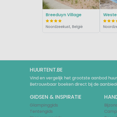
Breeduyn Village
Weste
Noordzeekust, België
Noordze
HUURTENT.BE
Vind en vergelijk het grootste aanbod h
Betrouwbaar boeken direct bij de aanbied
GIDSEN & INSPIRATIE
HAND
Glampinggids
Bijzo
Tentengids
Campi