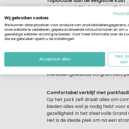
Beschrijving
Toplocatie aan de Belgische Kust
Vakantiepark Blankenberger Duinen 
Privacy
slechts 200 meter van het strand. Va
Wij gebruiken cookies
natuur en frisse lucht. De ligging is
We kunnen deze plaatsen voor analyse van onze bezoekersgegevens,
omgeving.
onze website te verbeteren, gepersonaliseerde inhoud te tonen en om u
geweldige website-ervaring te bieden. Voor meer informatie over de co
die we gebruiken opent u de instellingen.
Veelzijdige omgeving vol kustplaat
Ook de omgeving heeft ontzettend ve
Nee, p
Accepteer alles
Zeebrugge, Knokke-Heist en Oostende
aan
winkels, kunst en culinaire hotspot
Werelderfgoedstad vol grachten, plei
Comfortabel verblijf met parkfacil
Op het park zelf draait alles om co
bieden alles wat je nodig hebt voor e
gezelligheid: in het sfeervolle Grand
Het is de ideale plek om na een st