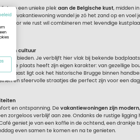
ligt op een unieke plek
aan de Belgische kust
, midden i
beleid
naf je vakantiewoning wandel je zó het zand op en voel j
 ideaal voor wie rust wil combineren met levendige kustplaa
 om
 een
okies
sen en cultuur
el te bieden. Je verblijft hier vlak bij bekende badplaa
as
. Elke plaats heeft zijn eigen karakter: van gezellige bo
s. Daarnaast ligt ook het historische Brugge binnen handb
nen en sfeervolle straatjes die perfect zijn voor een dagj
iteiten
mfort en ontspanning. De
vakantiewoningen zijn modern
en zorgeloos verblijf aan zee. Ondanks de rustige ligging h
 Café geniet je van een koffie in de ochtend, een drankje 
randdag even samen te komen en na te genieten.