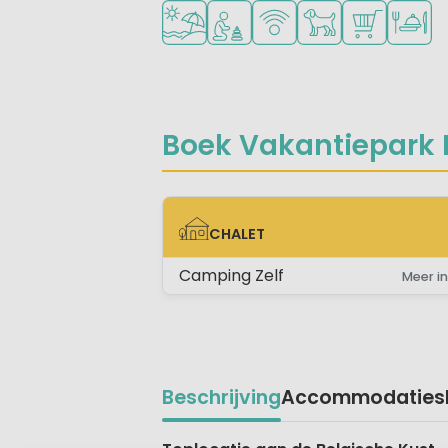
Ligt bij strand en zee
Aanbevolen voor jonge kinder
WiFi beschikbaar
Huisdieren toegest
Campingwink
Restaur
Boek Vakantiepark 
CHALET
CHALET
Camping Zelf
Meer in
Beschrijving
Accommodaties