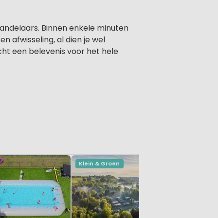
wandelaars. Binnen enkele minuten
 afwisseling, al dien je wel
cht een belevenis voor het hele
Klein & Groen
Klein & Gr
Ardennen,