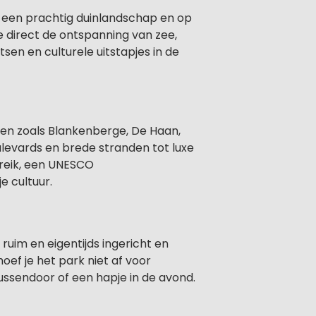
n een prachtig duinlandschap en op
e direct de ontspanning van zee,
tsen en culturele uitstapjes in de
tsen zoals Blankenberge, De Haan,
ulevards en brede stranden tot luxe
ereik, een UNESCO
e cultuur.
, ruim en eigentijds ingericht en
oef je het park niet af voor
tussendoor of een hapje in de avond.