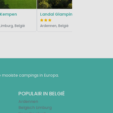
l Kempen
Landal Glamping Neufchâteau
Limburg, België
Ardennen, België
 mooiste campings in Europa.
POPULAIR IN BELGIË
Ardennen
Belgisch Limburg