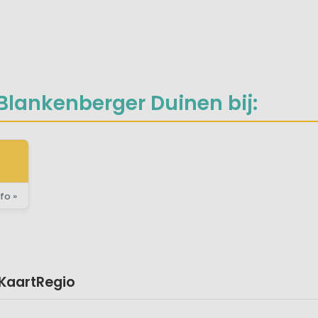
en
aan
el/Supermarkt
ant of pizzeria
Blankenberger Duinen bij:
fo »
Kaart
Regio