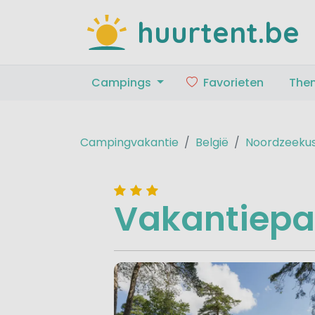
huurtent.be
Campings
Favorieten
The
Campingvakantie
België
Noordzeeku
Vakantiepa