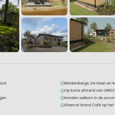
+3
rand
Blankenberge, De Haan en Kn
Op korte afstand van UNES
ngen
Honden welkom in de acc
Sfeervol Grand Café op het