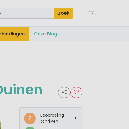
Zoek
nbiedingen
Onze Blog
Duinen
Beoordeling
?
schrijven