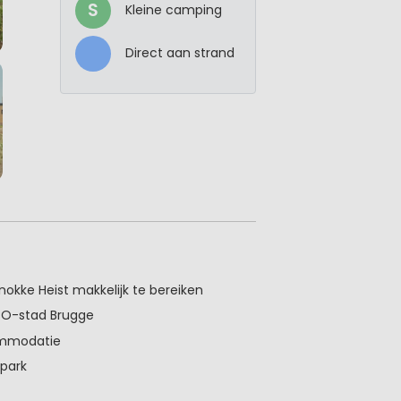
S
Kleine camping
Direct aan strand
okke Heist makkelijk te bereiken
CO-stad Brugge
ommodatie
 park