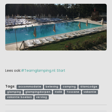
Lees ook:
#Teamglamping.nl: Start
Tags:
accommodatie
beleving
camping
GlamLodge
glamping
glampingdorpen
Italië
Toscane
vakantie
vakantie boeken
verslag