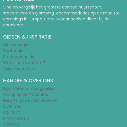
Vind en vergelijk het grootste aanbod huurtenten,
stacaravans en glamping-accommodaties op de mooiste
campings in Europa. Betrouwbaar boeken direct bij de
aanbieder.
GIDSEN & INSPIRATIE
Glampinggids
Tentengids
Stacaravangids
Wat is een huurtent?
Vakantieparken
HANDIG & OVER ONS
Bijzondere campingplekken
Campingjobs/Couriers
Resorts op de ABC-eilanden
Over ons
Contact
Privacybeleid
Sitemap