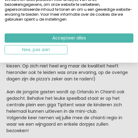
bezoekersgegevens, om onze website te verbeteren,
gepersonaliseerde inhoud te tonen en om u een geweldige website-
ervaring te bieden. Voor meer informatie over de cookies die we
gebruiken opent u de instellingen.
De voorzieningen op de camping zijn zeker luxe te
noemen. Met 3 prachtige zwembaden (Poedelbad,
Speelbad en normaal zwembad), een prima restaurant
Accepteer alles
en een kleine supermarkt, waar ’s ochtends vers brood te
halen was, waren wij meer dan tevreden!
Nee, pas aan
(Wel een tip voor bezoek aan het restaurant: Zaterdag is
een “wisseldag”, erg druk en een kleinere kaart om uit te
kiezen. Op zich niet heel erg maar de kwaliteit heeft
hieronder ook te leiden was onze ervaring, op de overige
dagen zijn de pizza’s zeker aan te raden!)
Aan de jongste gasten wordt op Orlando in Chianti ook
gedacht. Behalve het leuke speelbad staat er op het
centrale plein een giga Tipitent waar de kinderen zich
helemaal kunnen uitleven in de mini-club.
Volgende keer nemen wij jullie mee de chianti regio in
waar we een wijngaard en enkele dorpjes zullen
bezoeken!