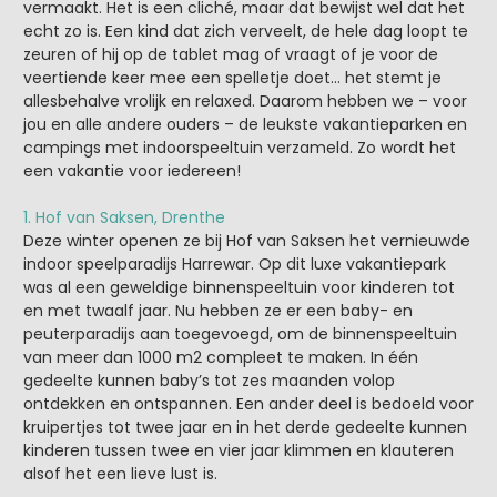
vermaakt. Het is een cliché, maar dat bewijst wel dat het
echt zo is. Een kind dat zich verveelt, de hele dag loopt te
zeuren of hij op de tablet mag of vraagt of je voor de
veertiende keer mee een spelletje doet… het stemt je
allesbehalve vrolijk en relaxed. Daarom hebben we – voor
jou en alle andere ouders – de leukste vakantieparken en
campings met indoorspeeltuin verzameld. Zo wordt het
een vakantie voor iedereen!
1. Hof van Saksen, Drenthe
Deze winter openen ze bij Hof van Saksen het vernieuwde
indoor speelparadijs Harrewar. Op dit luxe vakantiepark
was al een geweldige binnenspeeltuin voor kinderen tot
en met twaalf jaar. Nu hebben ze er een baby- en
peuterparadijs aan toegevoegd, om de binnenspeeltuin
van meer dan 1000 m2 compleet te maken. In één
gedeelte kunnen baby’s tot zes maanden volop
ontdekken en ontspannen. Een ander deel is bedoeld voor
kruipertjes tot twee jaar en in het derde gedeelte kunnen
kinderen tussen twee en vier jaar klimmen en klauteren
alsof het een lieve lust is.