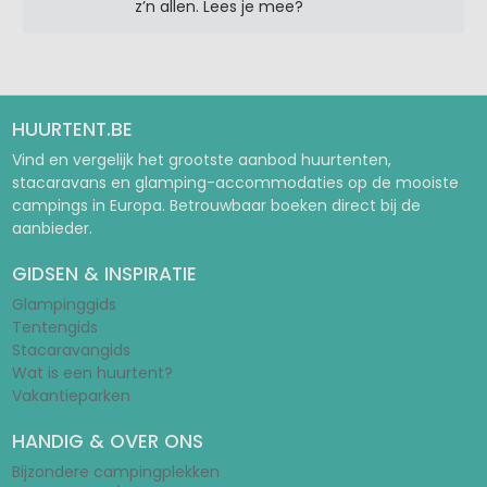
z’n allen. Lees je mee?
HUURTENT.BE
Vind en vergelijk het grootste aanbod huurtenten,
stacaravans en glamping-accommodaties op de mooiste
campings in Europa. Betrouwbaar boeken direct bij de
aanbieder.
GIDSEN & INSPIRATIE
Glampinggids
Tentengids
Stacaravangids
Wat is een huurtent?
Vakantieparken
HANDIG & OVER ONS
Bijzondere campingplekken