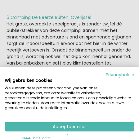
6 Camping De Beerze Bulten, Overijssel
Het grote, overdekte speelparadijs is zonder twijfel dé
publiekstrekker van deze camping. Samen met het
binnenbad met adventure island en spannende glijbanen
zorgt de indoorspeeltuin ervoor dat het hier in de winter
heerlijk vertoeven is. Omdat de binnenspeeltuin onder de
grond is, wordt hij ook wel het Giga Konijnenhol genoemd.
Van ballenbakken en soft play klimtoestellen tot
knutselruimte, theatershows en bowlingbanen. Wij
Privacybeleid
snappen wel dat ze ANWB Camping van het jaar 2023 zijn
Wij gebruiken cookies
geworden!
We kunnen deze plaatsen voor analyse van onze
bezoekersgegevens, om onze website te verbeteren,
gepersonaliseerde inhoud te tonen en om u een geweldige website-
ervaring te bieden. Voor meer informatie over de cookies die we
gebruiken opent u de instellingen.
Accepteer alles
Nee, pas aan