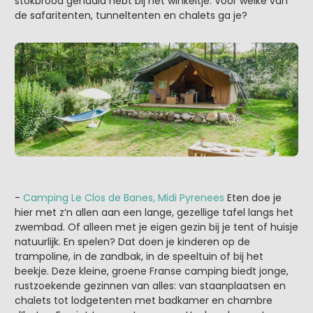
stokbrood gehaald hebt bij het winkeltje. Voor welke van
de safaritenten, tunneltenten en chalets ga je?
-
Camping Le Clos de Banes, Midi Pyrenees
Eten doe je
hier met z’n allen aan een lange, gezellige tafel langs het
zwembad. Of alleen met je eigen gezin bij je tent of huisje
natuurlijk. En spelen? Dat doen je kinderen op de
trampoline, in de zandbak, in de speeltuin of bij het
beekje. Deze kleine, groene Franse camping biedt jonge,
rustzoekende gezinnen van alles: van staanplaatsen en
chalets tot lodgetenten met badkamer en chambre