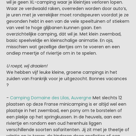
wil je geen XL-camping waar je kleintjes verloren lopen.
Waar ze verdwaald raken, overreden worden door auto’s,
je uren met je verrekijker moet rondspeuren voordat je ze
gevonden hebt in een van de vele speeltuinen of stiekem
van veel te hoge glijbanen kunnen gaan. Een
overzichtelijke camping, dát wil je. Met klein zwembad,
basic speelveldje en kleinschalige animatie. En oja,
misschien wat gezellige diertjes om te voeren en een
ondiep meertje of riviertje om in te spelen.
U roept, wij draaien!
We hebben vijf leuke kleine, groene campings in het
zuiden van Frankrijk voor je uitgezocht. Bonnes vacances
?
-
Camping Domaine des Lilas, Auvergne
Met slechts 12
plaatsen op deze Franse minicamping is er altijd wel een
plaatsje in het zwembad, een pony om te borstelen of
een plekje op het springkussen. In de heuvels, aan een
riviertje en rondom een oud herenhuis liggen
verschillende soorten safaritenten. Jij zit met je theetje of
wijntje op je terras, de kinderen doen spelletjes of een