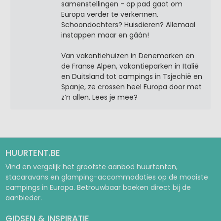
samenstellingen - op pad gaat om
Europa verder te verkennen.
Schoondochters? Huisdieren? Allemaal
instappen maar en gáán!
Van vakantiehuizen in Denemarken en
de Franse Alpen, vakantieparken in Italië
en Duitsland tot campings in Tsjechië en
Spanje, ze crossen heel Europa door met
z’n allen. Lees je mee?
HUURTENT.BE
Vind en vergelijk het grootste aanbod huurtenten,
stacaravans en glamping-accommodaties op de mooiste
campings in Europa. Betrouwbaar boeken direct bij de
aanbieder.
GIDSEN & INSPIRATIE