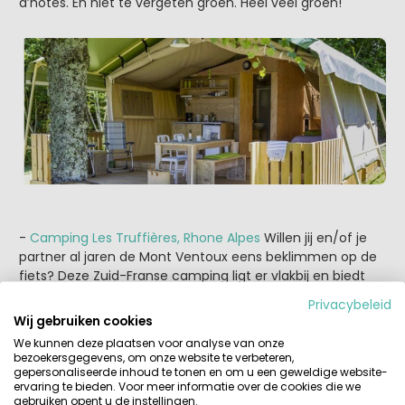
d’hotes. En niet te vergeten groen. Heel veel groen!
-
Camping Les Truffières, Rhone Alpes
Willen jij en/of je
partner al jaren de Mont Ventoux eens beklimmen op de
fiets? Deze Zuid-Franse camping ligt er vlakbij en biedt
uitzicht op de heuvels met deze fietsberg. Met 90
Privacybeleid
plaatsen is dit een iets grotere onder de mini-campings.
Wij gebruiken cookies
Aan vermaak voor de kinderen dan ook geen gebrek. En
We kunnen deze plaatsen voor analyse van onze
zijn ze het zwembad en de grote speeltuin beu, dan trek
bezoekersgegevens, om onze website te verbeteren,
je erop uit voor een kasteelbezoek of middagje in een van
gepersonaliseerde inhoud te tonen en om u een geweldige website-
ervaring te bieden. Voor meer informatie over de cookies die we
de mooie plaatsen in de regio.
gebruiken opent u de instellingen.