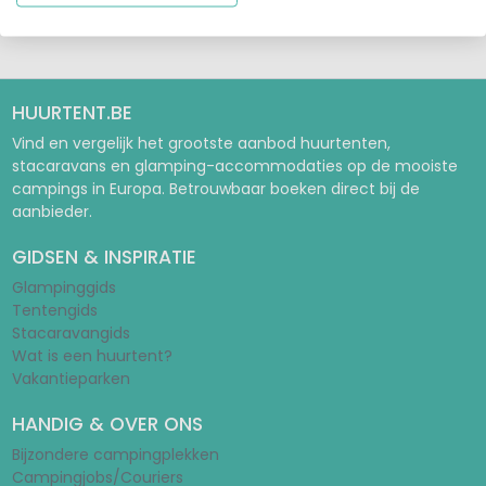
HUURTENT.BE
Vind en vergelijk het grootste aanbod huurtenten,
stacaravans en glamping-accommodaties op de mooiste
campings in Europa. Betrouwbaar boeken direct bij de
aanbieder.
GIDSEN & INSPIRATIE
Glampinggids
Tentengids
Stacaravangids
Wat is een huurtent?
Vakantieparken
HANDIG & OVER ONS
Bijzondere campingplekken
Campingjobs/Couriers