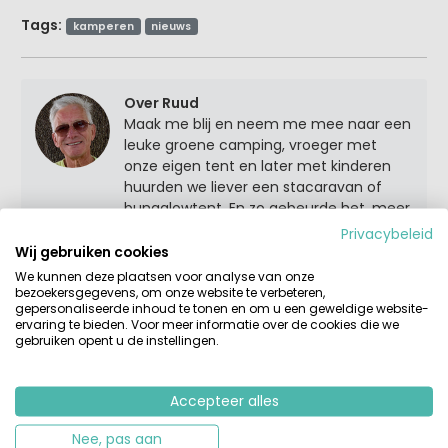
Tags:
kamperen
nieuws
Over Ruud
Maak me blij en neem me mee naar een
leuke groene camping, vroeger met
onze eigen tent en later met kinderen
huurden we liever een stacaravan of
bungalowtent. En zo gebeurde het, meer
dan 20 jaar geleden tijdens een vakantie
Privacybeleid
in Spanje, dat bij een goed glas wijn het
Wij gebruiken cookies
plan ontstond om een website te
We kunnen deze plaatsen voor analyse van onze
ontwikkelen met een overzicht van
bezoekersgegevens, om onze website te verbeteren,
gepersonaliseerde inhoud te tonen en om u een geweldige website-
verhuuraccommodaties op campings.
ervaring te bieden. Voor meer informatie over de cookies die we
gebruiken opent u de instellingen.
Samen met Virginie, mijn vrouw, vullen
we al enkele jaren de blog op Huurtent
met onze reizen door Europa. We
Accepteer alles
bezoeken campings en maken zelf
foto’s en passen waar nodig teksten aan.
Nee, pas aan