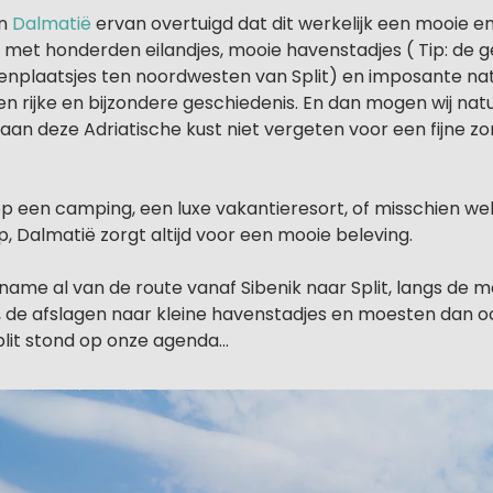
en
Dalmatië
ervan overtuigd dat dit werkelijk een mooie e
is, met honderden eilandjes, mooie havenstadjes ( Tip: de
venplaatsjes ten noordwesten van Split) en imposante na
n rijke en bijzondere geschiedenis. En dan mogen wij natuu
an deze Adriatische kust niet vergeten voor een fijne zo
t op een camping, een luxe vakantieresort, of misschien w
p, Dalmatië zorgt altijd voor een mooie beleving.
name al van de route vanaf Sibenik naar Split, langs de 
s, de afslagen naar kleine havenstadjes en moesten dan 
lit stond op onze agenda…