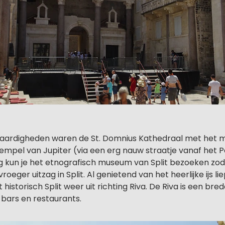
aardigheden waren de St. Domnius Kathedraal met het 
tempel van Jupiter (via een erg nauw straatje vanaf het Pe
g kun je het etnografisch museum van Split bezoeken zoda
roeger uitzag in Split. Al genietend van het heerlijke ijs lie
t historisch Split weer uit richting Riva. De Riva is een b
, bars en restaurants.