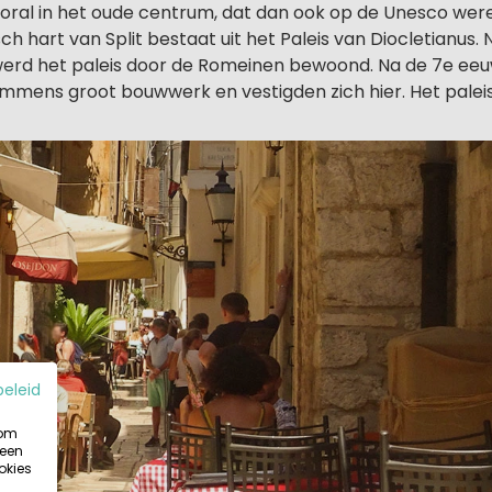
oral in het oude centrum, dat dan ook op de Unesco werel
sch hart van Split bestaat uit het Paleis van Diocletianus. 
 werd het paleis door de Romeinen bewoond. Na de 7e e
 immens groot bouwwerk en vestigden zich hier. Het palei
beleid
 om
 een
okies