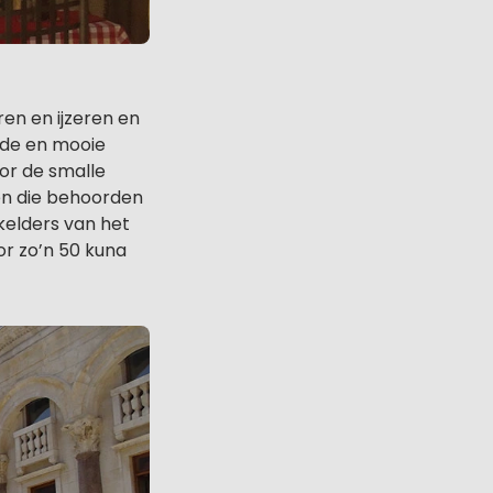
en en ijzeren en
nde en mooie
oor de smalle
en die behoorden
 kelders van het
or zo’n 50 kuna