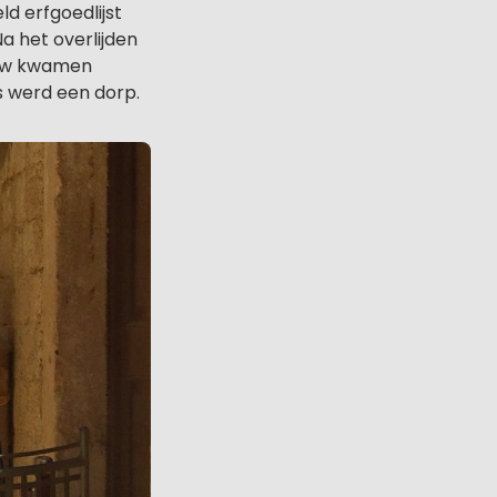
d erfgoedlijst
Na het overlijden
euw kwamen
s werd een dorp.