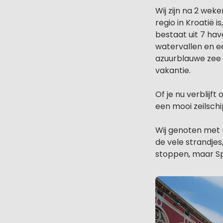
Wij zijn na 2 wek
regio in Kroatië 
bestaat uit 7 ha
watervallen en ee
azuurblauwe zee a
vakantie.
Of je nu verblijf
een mooi zeilschi
Wij genoten met 
de vele strandje
stoppen, maar Sp