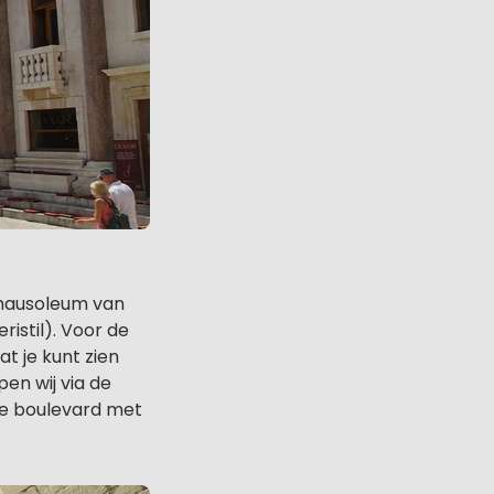
mausoleum van
ristil). Voor de
t je kunt zien
pen wij via de
rede boulevard met