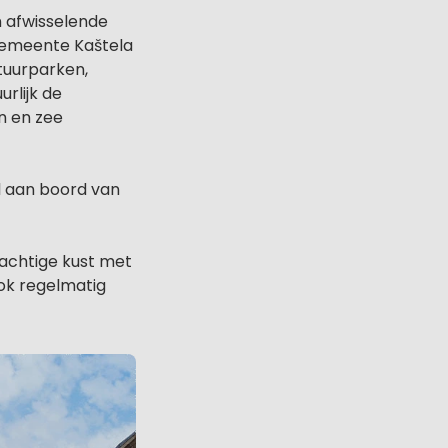
n afwisselende
 gemeente Kaštela
tuurparken,
rlijk de
n en zee
el aan boord van
machtige kust met
ook regelmatig