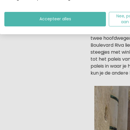
Nee, p
Accepteer alles
aan
De ommuurde stad
twee hoofdwegen 
Boulevard Riva li
steegjes met win
tot het paleis van
paleis in waar je
kun je de andere 