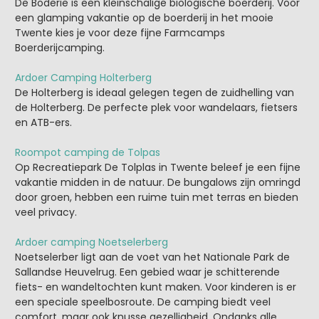
De Boderie is een kleinschalige biologische boerderij. Voor
een glamping vakantie op de boerderij in het mooie
Twente kies je voor deze fijne Farmcamps
Boerderijcamping.
Ardoer Camping Holterberg
De Holterberg is ideaal gelegen tegen de zuidhelling van
de Holterberg. De perfecte plek voor wandelaars, fietsers
en ATB-ers.
Roompot camping de Tolpas
Op Recreatiepark De Tolplas in Twente beleef je een fijne
vakantie midden in de natuur. De bungalows zijn omringd
door groen, hebben een ruime tuin met terras en bieden
veel privacy.
Ardoer camping Noetselerberg
Noetselerber ligt aan de voet van het Nationale Park de
Sallandse Heuvelrug. Een gebied waar je schitterende
fiets- en wandeltochten kunt maken. Voor kinderen is er
een speciale speelbosroute. De camping biedt veel
comfort, maar ook knusse gezelligheid. Ondanks alle