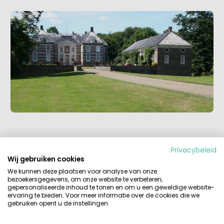
Weer terug in het centrum werd mijn aandacht
Privacybeleid
getrokken door een enigszins ongezellig pand. Dit is het
Wij gebruiken cookies
vroegere Huis van Bewaring. Tegenwoordig kun je hier als
We kunnen deze plaatsen voor analyse van onze
gast in een ‘cel worden opgesloten’, het is namelijk een
bezoekersgegevens, om onze website te verbeteren,
hotel. Vlak achter dit bijzondere hotel loopt een
gepersonaliseerde inhoud te tonen en om u een geweldige website-
stadsriviertje, de Aa. Midden in het hart van Almelo is een
ervaring te bieden. Voor meer informatie over de cookies die we
gebruiken opent u de instellingen.
startpunt voor kanovaarders
.