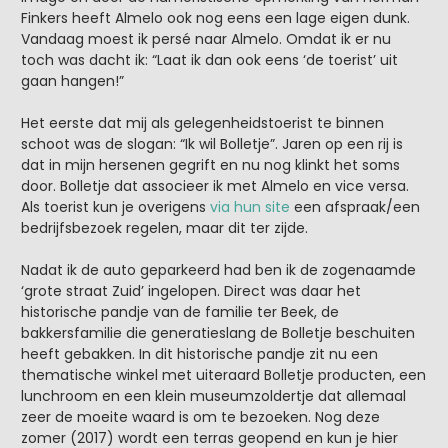
Finkers heeft Almelo ook nog eens een lage eigen dunk.
Vandaag moest ik persé naar Almelo. Omdat ik er nu
toch was dacht ik: “Laat ik dan ook eens ‘de toerist’ uit
gaan hangen!”
Het eerste dat mij als gelegenheidstoerist te binnen
schoot was de slogan: “Ik wil Bolletje”. Jaren op een rij is
dat in mijn hersenen gegrift en nu nog klinkt het soms
door. Bolletje dat associeer ik met Almelo en vice versa.
Als toerist kun je overigens
via hun site
een afspraak/een
bedrijfsbezoek regelen, maar dit ter zijde.
Nadat ik de auto geparkeerd had ben ik de zogenaamde
‘grote straat Zuid’ ingelopen. Direct was daar het
historische pandje van de familie ter Beek, de
bakkersfamilie die generatieslang de Bolletje beschuiten
heeft gebakken. In dit historische pandje zit nu een
thematische winkel met uiteraard Bolletje producten, een
lunchroom en een klein museumzoldertje dat allemaal
zeer de moeite waard is om te bezoeken. Nog deze
zomer (2017) wordt een terras geopend en kun je hier