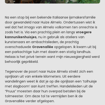
Na een stop bij een bekende Italiaanse ijsmakersfamilie
door gewandeld naar Huize Almelo. Ondertussen wist ik
wel dat het imago van Almelo volkomen ten onrechte is
zoals het is. Via een prachtig plein en langs
vroegere
kannunikenhuisjes
, nu in gebruik als ateliers van
kunstenaars en ambachtslieden, de prachtig
overschaduwde
Gravenallée
opgelopen. Ik kwam uit bij
een parkachtige tuin met daarin een statig landhuis.
Helaas is het privé terrein want mijn nieuwsgiergheid werd
behoorlijk geprikkeld.
Tegenover de poort naar Huize Almelo strekt zich een
oprijlaan uit van enkele kilometers. Uit eerdere
wandelingen weet ik dat je op die oprijlaan een ‘tolhuisje
met slagboom’ aan kunt treffen. Handelslieden uit de
“Pruus” moesten daar hun overpad betalen bij de
tolmeester. Om deze tol te vermijden ben ik de
Gravenallée verder afgelopen.