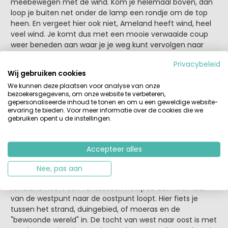
meebewegen met de wind. Kom je helemaal boven, dan
loop je buiten net onder de lamp een rondje om de top
heen. En vergeet hier ook niet, Ameland heeft wind, heel
veel wind. Je komt dus met een mooie verwaaide coup
weer beneden aan waar je je weg kunt vervolgen naar
het strand!
Privacybeleid
Wij gebruiken cookies
We kunnen deze plaatsen voor analyse van onze
bezoekersgegevens, om onze website te verbeteren,
gepersonaliseerde inhoud te tonen en om u een geweldige website-
ervaring te bieden. Voor meer informatie over de cookies die we
gebruiken opent u de instellingen.
Accepteer alles
Nee, pas aan
Ameland heeft een fantastisch fietspad dat helemaal
van de westpunt naar de oostpunt loopt. Hier fiets je
tussen het strand, duingebied, of moeras en de
"bewoonde wereld" in. De tocht van west naar oost is met