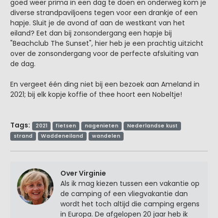
goed weer prima in een dag te doen en onderweg kom je
diverse strandpaviljoens tegen voor een drankje of een
hapje. Sluit je de avond af aan de westkant van het
eiland? Eet dan bij zonsondergang een hapje bij
"Beachclub The Sunset", hier heb je een prachtig uitzicht
over de zonsondergang voor de perfecte afsluiting van
de dag.
En vergeet één ding niet bij een bezoek aan Ameland in
2021; bij elk kopje koffie of thee hoort een Nobeltje!
Tags:
2021
fietsen
nagenieten
Nederlandse kust
strand
Waddeneiland
wandelen
Over Virginie
Als ik mag kiezen tussen een vakantie op
de camping of een vliegvakantie dan
wordt het toch altijd die camping ergens
in Europa. De afgelopen 20 jaar heb ik