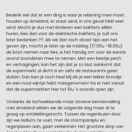
Bedenk wel dat er een ding is waar je rekening mee moet
houden op Ameland, er staat wind, in ons geval héél veel
wind. Mocht je dus met kinderen een bakfiets willen
huren, kies dan voor de elektrische bakfiets, je zult ons
later bedanken ??. Als we dan toch alvast tips aan het
geven zijn, mocht je later op de middag (17.00u -18.00u)
de boot nemen naar Nes, is het handig om voor de eerste
avond avondeten mee te nemen. Met een beetje pech
en vertragingen, kan het zijn dat je zo laat aankomt dat
de supermarkt al dicht is en zelfs de restaurants gaan
sluiten. Dan ben je toch heel blij als je een lekker broodje
en een rood wijntje hebt meegenomen! Ga er niet vanuit
dat de supermarkten hier tot 10u 's avonds open zijn.
Ondanks de lachwekkende maar stroeve kennismaking
met Ameland wilden we de volgende dag maar al te
graag op ontdekkingstocht. Tussen de regenbuien door
zijn we Hollum, te voet, met de stormparaplu en
regenjassen aan, gaan verkennen. Het grootste dorp van