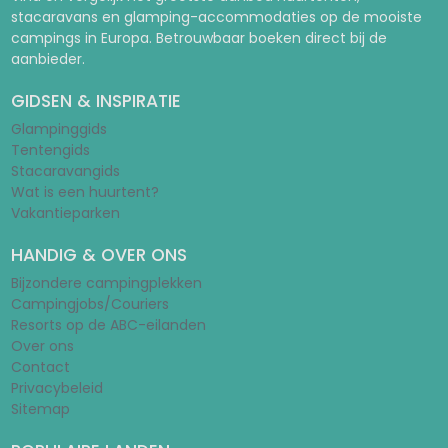
stacaravans en glamping-accommodaties op de mooiste
campings in Europa. Betrouwbaar boeken direct bij de
aanbieder.
GIDSEN & INSPIRATIE
Glampinggids
Tentengids
Stacaravangids
Wat is een huurtent?
Vakantieparken
HANDIG & OVER ONS
Bijzondere campingplekken
Campingjobs/Couriers
Resorts op de ABC-eilanden
Over ons
Contact
Privacybeleid
Sitemap