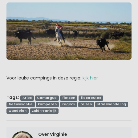
Voor leuke campings in deze regio:
kijk hier
Tags:
Arles
Camargue
fietsen
fietsroutes
fietsvakantie
kamperen
regio's
reizen
stadswandeling
wandelen
Zuid-Frankrijk
Over Virginie